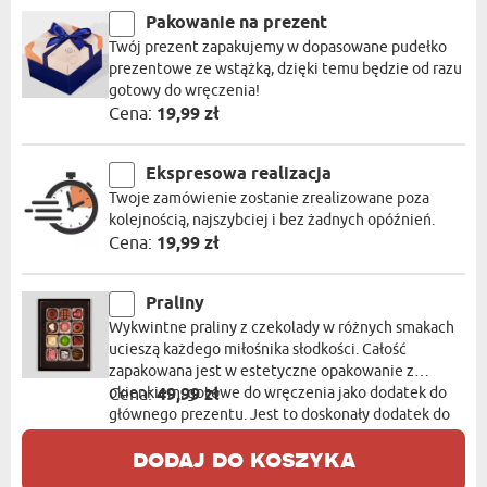
Pakowanie na prezent
Twój prezent zapakujemy w dopasowane pudełko
prezentowe ze wstążką, dzięki temu będzie od razu
gotowy do wręczenia!
Cena:
19,99 zł
Ekspresowa realizacja
Twoje zamówienie zostanie zrealizowane poza
kolejnością, najszybciej i bez żadnych opóźnień.
Cena:
19,99 zł
Praliny
Wykwintne praliny z czekolady w różnych smakach
ucieszą każdego miłośnika słodkości. Całość
zapakowana jest w estetyczne opakowanie z
okienkiem, gotowe do wręczenia jako dodatek do
Cena:
49,99 zł
głównego prezentu. Jest to doskonały dodatek do
prezentu!
dodaj do koszyka