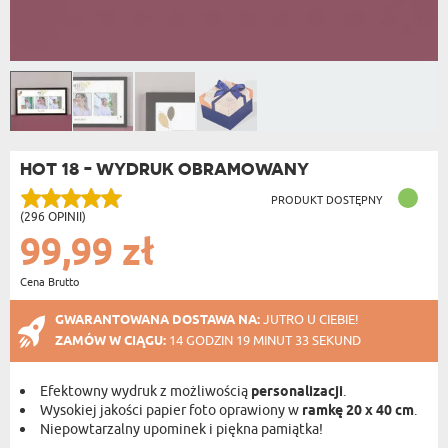
HOT 18 - WYDRUK OBRAMOWANY
PRODUKT DOSTĘPNY
(296 OPINII)
99,99 zł
Cena Brutto
GWARANTOWANA DOSTAWA NA:
JUTRO U CIEBIE!
ZAMÓW W CIĄGU:
14 GODZIN 19 MINUT 33 SEKUND
Efektowny wydruk z możliwością
personalizacji
.
Wysokiej jakości papier foto oprawiony w
ramkę 20 x 40 cm
.
Niepowtarzalny upominek i piękna pamiątka!