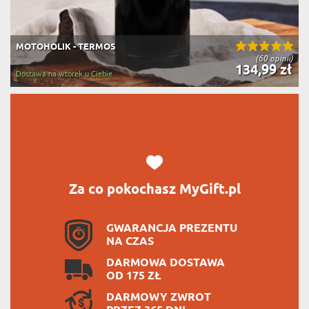
MOTOHOLIK - TERMOS
(60 opinii)
134,99 zł
Dostawa na wtorek u Ciebie
Za co pokochasz MyGift.pl
GWARANCJA PREZENTU
NA CZAS
DARMOWA DOSTAWA
OD 175 ZŁ
DARMOWY ZWROT