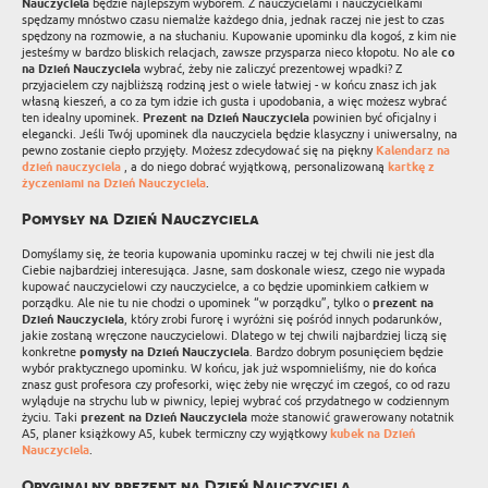
Nauczyciela
będzie najlepszym wyborem. Z nauczycielami i nauczycielkami
spędzamy mnóstwo czasu niemalże każdego dnia, jednak raczej nie jest to czas
spędzony na rozmowie, a na słuchaniu. Kupowanie upominku dla kogoś, z kim nie
jesteśmy w bardzo bliskich relacjach, zawsze przysparza nieco kłopotu. No ale
co
na Dzień Nauczyciela
wybrać, żeby nie zaliczyć prezentowej wpadki? Z
przyjacielem czy najbliższą rodziną jest o wiele łatwiej - w końcu znasz ich jak
własną kieszeń, a co za tym idzie ich gusta i upodobania, a więc możesz wybrać
ten idealny upominek.
Prezent na Dzień Nauczyciela
powinien być oficjalny i
elegancki. Jeśli Twój upominek dla nauczyciela będzie klasyczny i uniwersalny, na
pewno zostanie ciepło przyjęty. Możesz zdecydować się na piękny
Kalendarz na
dzień nauczyciela
, a do niego dobrać wyjątkową, personalizowaną
kartkę z
życzeniami na Dzień Nauczyciela
.
Pomysły na Dzień Nauczyciela
Domyślamy się, że teoria kupowania upominku raczej w tej chwili nie jest dla
Ciebie najbardziej interesująca. Jasne, sam doskonale wiesz, czego nie wypada
kupować nauczycielowi czy nauczycielce, a co będzie upominkiem całkiem w
porządku. Ale nie tu nie chodzi o upominek “w porządku”, tylko o
prezent na
Dzień Nauczyciela
, który zrobi furorę i wyróżni się pośród innych podarunków,
jakie zostaną wręczone nauczycielowi. Dlatego w tej chwili najbardziej liczą się
konkretne
pomysły na Dzień Nauczyciela
. Bardzo dobrym posunięciem będzie
wybór praktycznego upominku. W końcu, jak już wspomnieliśmy, nie do końca
znasz gust profesora czy profesorki, więc żeby nie wręczyć im czegoś, co od razu
wyląduje na strychu lub w piwnicy, lepiej wybrać coś przydatnego w codziennym
życiu. Taki
prezent na Dzień Nauczyciela
może stanowić grawerowany notatnik
A5, planer książkowy A5, kubek termiczny czy wyjątkowy
kubek na Dzień
Nauczyciela
.
Oryginalny prezent na Dzień Nauczyciela