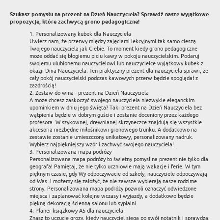
Szukasz pomysłu na prezent na Dzień Nauczyciela? Sprawdź nasze wyjątkowe
propozycje, które zachwycą grono pedagogiczne!
1. Personalizowany kubek dla Nauczyciela
Uwierz nam, że przerwy między zajęciami lekcyjnymi tak samo cieszą
Twojego nauczyciela jak Ciebie. To moment kiedy grono pedagogiczne
może oddać się błogiemu piciu kawy w pokoju nauczycielskim. Podaruj
swojemu ulubionemu nauczycielowi lub nauczycielce wyjątkowy kubek z
okazji Dnia Nauczyciela. Ten praktyczny prezent dla nauczyciela sprawi, że
cały pokój nauczycielski podczas kawowych przerw będzie spoglądał z
zazdrością!
2. Zestaw do wina - prezent na Dzień Nauczyciela
A może chcesz zaskoczyć swojego nauczyciela niezwykle eleganckim
upominkiem w dniu jego święta? Taki prezent na Dzień Nauczyciela bez
wątpienia będzie w dobrym guście i zostanie doceniony przez każdego
profesora. W szykownej, drewnianej skrzyneczce znajdują się wszystkie
akcesoria niezbędne miłośnikowi gronowego trunku. A dodatkowo na
zestawie zostanie umieszczony unikatowy, personalizowany nadruk.
Wybierz najpiękniejszy wzór i zachwyć swojego nauczyciela!
3. Personalizowana mapa podróży
Personalizowana mapa podróży to świetny pomysł na prezent nie tylko dla
geografa! Pamiętaj, że nie tylko uczniowie mają wakacje i ferie. W tym
pięknym czasie, gdy Wy odpoczywacie od szkoły, nauczyciele odpoczywają
od Was. I możemy się założyć, że nie zawsze wybierają nasze rodzime
strony. Personalizowana mapa podróży pozwoli oznaczyć odwiedzone
miejsca i zaplanować kolejne wczasy i wyjazdy, a dodatkowo będzie
piękną dekoracją ścienną salonu lub sypialni.
4. Planer książkowy A5 dla nauczyciela
Znasz to uczucie grozy, kiedy nauczyciel sięga po swój notatnik i sprawdza,