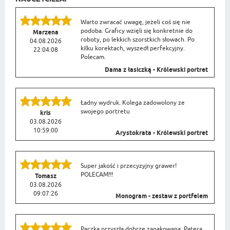
Warto zwracać uwagę, jeżeli coś się nie
podoba. Graficy wzięli się konkretnie do
Marzena
roboty, po lekkich szorstkich słowach. Po
04.08.2026
kilku korektach, wyszedł perfekcyjny.
22:04:08
Polecam.
Dama z łasiczką - Królewski portret
Ładny wydruk. Kolega zadowolony ze
swojego portretu
kris
03.08.2026
10:59:00
Arystokrata - Królewski portret
Super jakość i przecyzyjny grawer!
POLECAM!!!
Tomasz
03.08.2026
09:07:26
Monogram - zestaw z portfelem
Paczka przyszła dobrze zapakowana. Patera