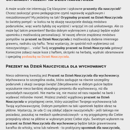
A może wcale nie interesują Cię klasyczne i szykowne
prezenty dla nauczycieli
?
Chcesz zaskoczyć grono pedagogiczne czymś naprawdę wyjątkowym i
nieszablonowym? My jesteśmy na tak!
Oryginalny prezent na Dzień Nauczyciela
to świetny pomysł - w końcu na tę okazję nauczyciele dostają mnóstwo
podarunków, więc warto byłoby się wyróżnić i wręczyć im coś unikatowego. Ale co
może być takim prezentem? Bardzo dobrym wybrnięciem z sytuacji będzie wybór
upominku z możliwością personalizacji. W naszej ofercie znajdziesz mnóstwo
pomysłów na
prezent na Dzień Nauczyciela
z możliwością dodania imiennego
graweru, nadruku czy haftu. Teraz wystarczy, że spośród nich wybierzesz coś
nieoczywistego i... voila! Twój
oryginalny prezent na Dzień Nauczyciela
gotowy!
Koniecznie zobacz nasze koce z haftem, skrzynki na herbatę, wydruki obramowane
i specjalną
poduszkę na Dzień Nauczyciela
.
Prezent na Dzień Nauczyciela dla wychowawcy
Nieco odmienną kwestią jest
Prezent na Dzień Nauczyciela dla wychowawcy
.
Wychowawca to szczególna osoba, która zasługuje na równie szczególny
podarunek z okazji swojego święta! Zdecydowanie w dobrym guście będzie
wyszukanie nieco bardziej okazałego prezentu dla wychowawcy, niż dla
pozostałych nauczycieli. Nie martw się, nie musisz od razu napadać na bank i
wydawać milionów monet. Możesz znaleźć wyjątkowy
prezent na Dzień
Nauczyciela
w przystępnej cenie, który uszczęśliwi Twojego wychowawcę lub
Twoją wychowawczynię. Dobrym pomysłem na taki upominek będzie obraz na
płótnie. Wystarczy, że uda Ci się zdobyć zdjęcie nauczyciela/ki - jeśli takiego nie
posiadasz, poszukaj na mediach społecznościowych - a my przygotujemy dla Ciebie
przepiękny obraz na płótnie w wybranym przez Ciebie stylu. Świetnym wyborem na
prezent na Dzień Nauczyciela dla wychowawcy
będzie także grawerowana
karafka do whisky, wina lub nalewek - to praktyczny
upominek dla nauczyciela
,