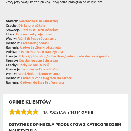
który przy okazji będzie piękną i oryginalną pamiątką na długie lata.
Niemcy:
Geschenke zum Lehrertag
Czechy:
Dárky pro učitele
Słowacja:
Darček Ku Dňu Učiteľov
Litwa:
Dovana mokytojų diena
Węgry:
Ajándék Pedagógusnapra
Holandia:
Lerarendagcadeau
Rumunia:
Cadou La Ziua Profesorului
Polska:
Prezent Na Dzień Nauczyciela
Francja:
https://piclo.shop/collections/cadeau-fete-des-enseignants
Niemcy:
Geschenke zum Lehrertag
Czechy:
Dárky ke Dni Učitelů
Słowacja:
Darčeky na Deň učiteľov
Węgry:
Ajándékok pedagógusnapra
Holandia:
Cadeaus Voor Dag Van De Leraar
Rumunia:
Cadouri de Ziua Profesorului
OPINIE KLIENTÓW
NA PODSTAWIE
14314 OPINII
OSTATNIE 5 OPINII DLA PRODUKTÓW Z KATEGORII DZIEŃ
NAUCZYCIELA: