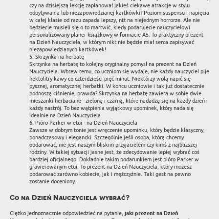
czy na dzisiejszą lekcję zaplanował jakieś ciekawe atrakcje w stylu
odpytywania lub niezapowiedzianej kartkówki? Poziom suspensu i napięcia
w całej klasie od razu zapada lepszy, niż na niejednym horrorze. Ale nie
będziecie musieli się o to martwić, kiedy podarujecie nauczycielowi
personalizowany planer książkowy w formacie A5. To praktyczny prezent
na Dzień Nauczyciela, w którym nikt nie będzie miał serca zapisywać
niezapowiedzianych kartkówek!
5. Skrzynka na herbatę
Skrzynka na herbatę to kolejny oryginalny pomysł na prezent na Dzień
Nauczyciela. Wbrew temu, co uczniom się wydaje, nie każdy nauczyciel pije
hektolitry kawy co czterdzieści pięć minut. Niektórzy wolą napić się
pysznej, aromatycznej herbatki. W końcu uczniowie i tak już dostatecznie
podnoszą ciśnienie, prawda? Skrzynka na herbatę zawiera w sobie dwie
mieszanki herbaciane - zieloną i czarną, które nadadzą się na każdy dzień i
każdy nastrój. To bez wątpienia wyjątkowy upominek, który nada się
idealnie na Dzień Nauczyciela.
6. Pióro Parker w etui - na Dzień Nauczyciela
Zawsze w dobrym tonie jest wręczenie upominku, który będzie klasyczny,
ponadczasowy i elegancki. Szczególnie jeśli osoba, którą chcemy
obdarować, nie jest naszym bliskim przyjacielem czy kimś z najbliższej
rodziny. W takiej sytuacji jasne jest, że zdecydowanie lepiej wybrać coś
bardziej oficjalnego. Dokładnie takim podarunkiem jest pióro Parker w
grawerowanym etui. To prezent na Dzień Nauczyciela, który możesz
podarować zarówno kobiecie, jak i mężczyźnie. Taki gest na pewno
zostanie doceniony.
Co na Dzień Nauczyciela wybrać?
Ciężko jednoznacznie odpowiedzieć na pytanie,
jaki prezent na Dzień