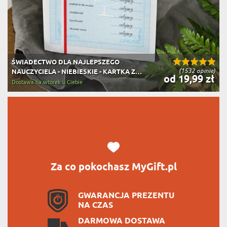
ŚWIADECTWO DLA NAJLEPSZEGO
(1532 opinie)
NAUCZYCIELA - NIEBIESKIE - KARTKA Z
od 19,99 zł
ŻYCZENIAMI
Dostawa na wtorek u Ciebie
Za co pokochasz MyGift.pl
GWARANCJA PREZENTU
NA CZAS
DARMOWA DOSTAWA