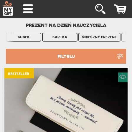
PREZENT NA DZIEŃ NAUCZYCIELA
KUBEK
KARTKA
ŚMIESZNY PREZENT
K
FILTRUJ
BESTSELLER