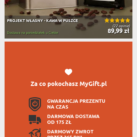
PROJEKT WŁASNY - KAWA W PUSZCE
(22 opinie)
89,99 zł
Dostawa na poniedziałek u Ciebie
Za co pokochasz MyGift.pl
GWARANCJA PREZENTU
NA CZAS
DARMOWA DOSTAWA
OD 175 ZŁ
DARMOWY ZWROT