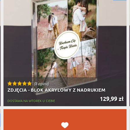
PODRÓŻ
SZKLANKI DO PIWA
ROWERZ
Y SPOŻYWCZE
PREZENT DLA
FIRM
SENIORA
SPORTO
ER PREZENTU
STRAŻA
SZEFA
WĘDKAR
ŻARTOWN
(8 opinii)
ZDJĘCIA - BLOK AKRYLOWY Z NADRUKIEM
129,99 zł
DOSTAWA NA WTOREK U CIEBIE