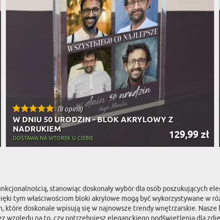
(8 opinii)
W DNIU 50 URODZIN - BLOK AKRYLOWY Z
NADRUKIEM
129,99 zł
DOSTAWA NA WTOREK U CIEBIE
nkcjonalnością, stanowiąc doskonały wybór dla osób poszukujących elega
zięki tym właściwościom bloki akrylowe mogą być wykorzystywane w różn
 które doskonale wpisują się w najnowsze trendy wnętrzarskie. Nasze b
z względu na to, czy potrzebujesz eleganckiego podświetlenia dla zdję