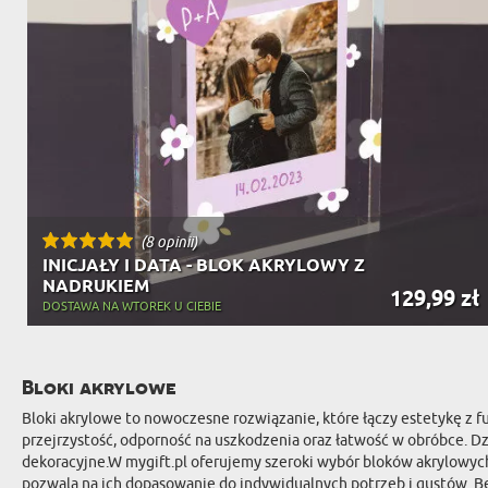
(8 opinii)
INICJAŁY I DATA - BLOK AKRYLOWY Z
NADRUKIEM
129,99 zł
DOSTAWA NA WTOREK U CIEBIE
Bloki akrylowe
Bloki akrylowe to nowoczesne rozwiązanie, które łączy estetykę z fu
przejrzystość, odporność na uszkodzenia oraz łatwość w obróbce. D
dekoracyjne.W mygift.pl oferujemy szeroki wybór bloków akrylowych,
pozwala na ich dopasowanie do indywidualnych potrzeb i gustów. Be