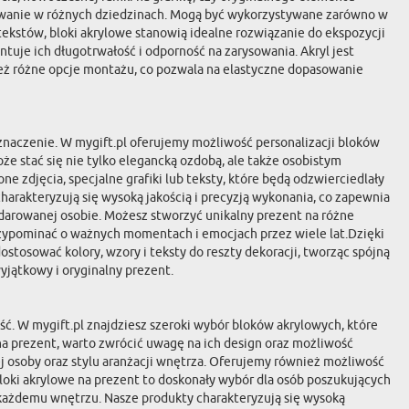
osowanie w różnych dziedzinach. Mogą być wykorzystywane zarówno w
 tekstów, bloki akrylowe stanowią idealne rozwiązanie do ekspozycji
uje ich długotrwałość i odporność na zarysowania. Akryl jest
ież różne opcje montażu, co pozwala na elastyczne dopasowanie
 znaczenie. W mygift.pl oferujemy możliwość personalizacji bloków
że stać się nie tylko elegancką ozdobą, ale także osobistym
zdjęcia, specjalne grafiki lub teksty, które będą odzwierciedlały
rakteryzują się wysoką jakością i precyzją wykonania, co zapewnia
obdarowanej osobie. Możesz stworzyć unikalny prezent na różne
 przypominać o ważnych momentach i emocjach przez wiele lat.Dzięki
stosować kolory, wzory i teksty do reszty dekoracji, tworząc spójną
wyjątkowy i oryginalny prezent.
ość. W mygift.pl znajdziesz szeroki wybór bloków akrylowych, które
 na prezent, warto zwrócić uwagę na ich design oraz możliwość
ej osoby oraz stylu aranżacji wnętrza. Oferujemy również możliwość
loki akrylowe na prezent to doskonały wybór dla osób poszukujących
 każdemu wnętrzu. Nasze produkty charakteryzują się wysoką