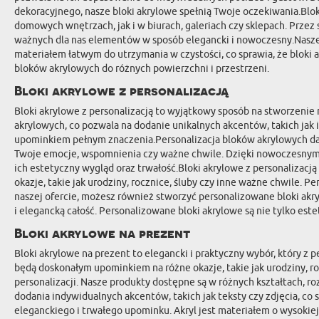
dekoracyjnego, nasze bloki akrylowe spełnią Twoje oczekiwania.Bl
domowych wnętrzach, jak i w biurach, galeriach czy sklepach. Przez 
ważnych dla nas elementów w sposób elegancki i nowoczesny.Nasze bl
materiałem łatwym do utrzymania w czystości, co sprawia, że bloki
bloków akrylowych do różnych powierzchni i przestrzeni.
Bloki akrylowe z personalizacją
Bloki akrylowe z personalizacją to wyjątkowy sposób na stworzenie
akrylowych, co pozwala na dodanie unikalnych akcentów, takich jak i
upominkiem pełnym znaczenia.Personalizacja bloków akrylowych daje
Twoje emocje, wspomnienia czy ważne chwile. Dzięki nowoczesnym t
ich estetyczny wygląd oraz trwałość.Bloki akrylowe z personalizacj
okazje, takie jak urodziny, rocznice, śluby czy inne ważne chwile.
naszej ofercie, możesz również stworzyć personalizowane bloki akryl
i elegancką całość. Personalizowane bloki akrylowe są nie tylko est
Bloki akrylowe na prezent
Bloki akrylowe na prezent to elegancki i praktyczny wybór, który z 
będą doskonałym upominkiem na różne okazje, takie jak urodziny, ro
personalizacji. Nasze produkty dostępne są w różnych kształtach, r
dodania indywidualnych akcentów, takich jak teksty czy zdjęcia, c
eleganckiego i trwałego upominku. Akryl jest materiałem o wysokie