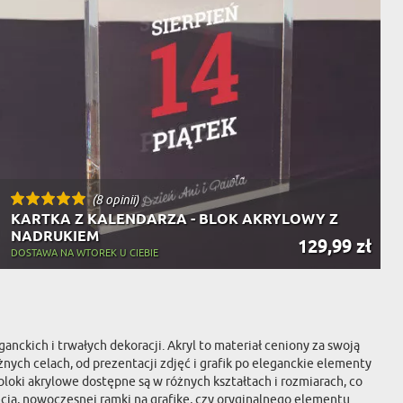
(8 opinii)
KARTKA Z KALENDARZA - BLOK AKRYLOWY Z
NADRUKIEM
129,99 zł
DOSTAWA NA WTOREK U CIEBIE
nckich i trwałych dekoracji. Akryl to materiał ceniony za swoją
ych celach, od prezentacji zdjęć i grafik po eleganckie elementy
loki akrylowe dostępne są w różnych kształtach i rozmiarach, co
cia, nowoczesnej ramki na grafikę, czy oryginalnego elementu