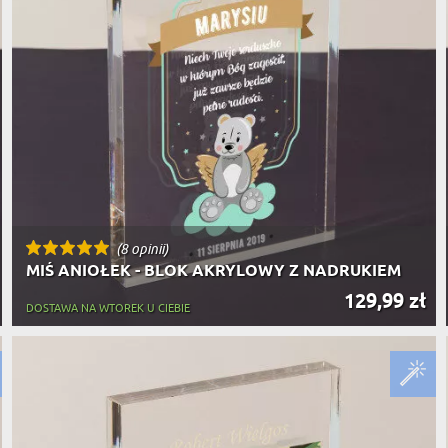
(8 opinii)
MIŚ ANIOŁEK - BLOK AKRYLOWY Z NADRUKIEM
129,99 zł
DOSTAWA NA WTOREK U CIEBIE