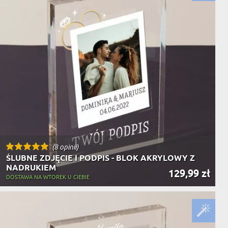
NIKA
YSTY
WCA
KA
ZA
ISIA
(8 opinii)
ŚLUBNE ZDJĘCIE I PODPIS - BLOK AKRYLOWY Z
NADRUKIEM
129,99 zł
DOSTAWA NA WTOREK U CIEBIE