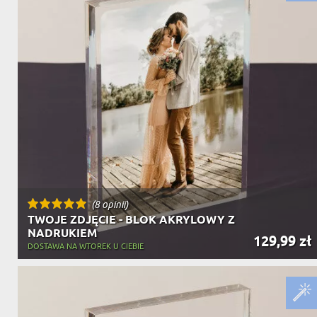
DZIADKA
PRODUKT
PREZENT DLA
TEŚCIÓW
CHARAKT
(8 opinii)
TWOJE ZDJĘCIE - BLOK AKRYLOWY Z
NADRUKIEM
129,99 zł
DOSTAWA NA WTOREK U CIEBIE