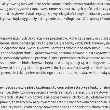
oki akrylowe są niezwykle wszechstronne, dzięki czemu znajdują zast
swoją przejrzystość i możliwość umieszczania różnych grafik, zdjęć czy
oki akrylowe charakteryzują się wysoką jakością wykonania, co gwarant
 akrylowe będą wyglądały estetycznie przez długi czas. Oferujemy równ
 niepowtarzalnych dekoracji oraz prezentów, które będą miały osobiste
miona, daty, dedykacje czy zdjęcia. Dzięki temu, każdy blok akrylowy mo
 ogromne możliwości twórcze. Możesz zamieścić na nich swoje ulubione 
echnologiom druku i grawerowania, personalizowane bloki akrylowe cha
ą to doskonały wybór na prezent, który z pewnością zrobi wrażenie na 
 Personalizowane bloki akrylowe będą doskonałą pamiątką, która będzie
owe, które będą idealnie pasować do stylu aranżacji wnętrza. Możesz do
etyczne, ale także pełne osobistego znaczenia, co sprawia, że stanowią 
pewnością sprawi radość każdemu, kto ceni sobie estetykę i funkcjonaln
cznice, śluby czy inne specjalne wydarzenia.Wybierając bloki akrylowe
ozmiarach i stylach, co pozwala na dopasowanie ich do gustu obdarowan
o sprawia, że każdy blok akrylowy może stać się wyjątkowym prezentem.B
j przejrzystości, który dodaje nowoczesnego i eleganckiego charakteru