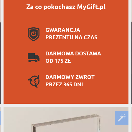
Za co pokochasz MyGift.pl
GWARANCJA
PREZENTU NA CZAS
DARMOWA DOSTAWA
OD 175 ZŁ
DARMOWY ZWROT
PRZEZ 365 DNI