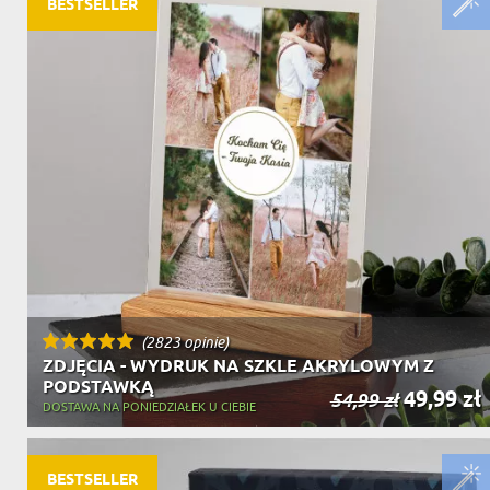
BESTSELLER
(2823 opinie)
ZDJĘCIA - WYDRUK NA SZKLE AKRYLOWYM Z
PODSTAWKĄ
49,99 zł
54,99 zł
DOSTAWA NA PONIEDZIAŁEK U CIEBIE
BESTSELLER