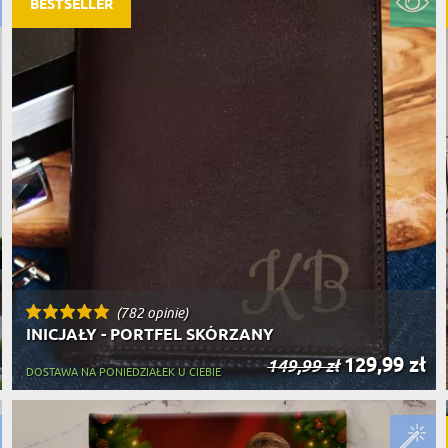
BESTSELLER
(782 opinie)
INICJAŁY - PORTFEL SKÓRZANY
129,99 zł
149,99 zł
DOSTAWA NA PONIEDZIAŁEK U CIEBIE