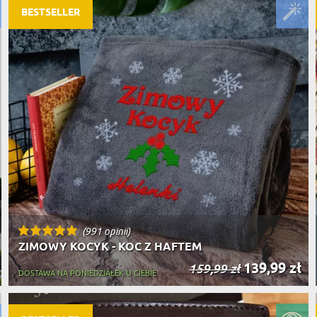
BESTSELLER
(991 opinii)
ZIMOWY KOCYK - KOC Z HAFTEM
139,99 zł
159,99 zł
DOSTAWA NA PONIEDZIAŁEK U CIEBIE