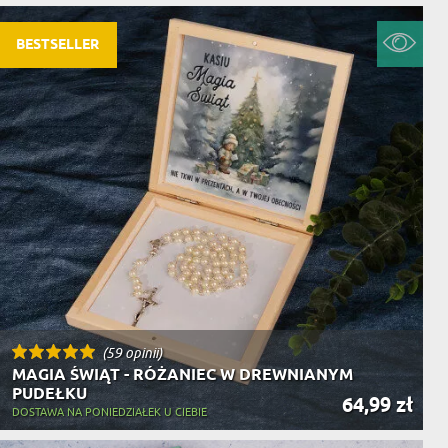
BESTSELLER
(59 opinii)
MAGIA ŚWIĄT - RÓŻANIEC W DREWNIANYM
PUDEŁKU
64,99 zł
DOSTAWA NA PONIEDZIAŁEK U CIEBIE