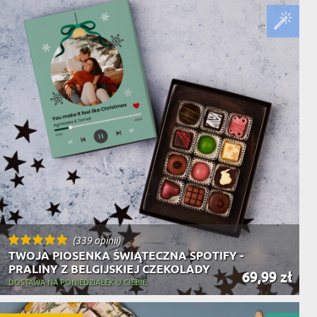
(339 opinii)
TWOJA PIOSENKA ŚWIĄTECZNA SPOTIFY -
PRALINY Z BELGIJSKIEJ CZEKOLADY
69,99 zł
DOSTAWA NA PONIEDZIAŁEK U CIEBIE