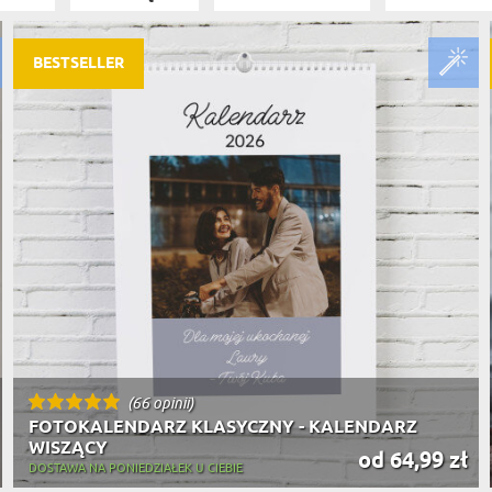
PODRÓŻ
SZKLANKI DO PIWA
ROWERZ
Y SPOŻYWCZE
PREZENT DLA
FIRM
SENIORA
BESTSELLER
SPORTO
ER PREZENTU
STRAŻA
SZEFA
WĘDKAR
ŻARTOWN
(66 opinii)
FOTOKALENDARZ KLASYCZNY - KALENDARZ
WISZĄCY
od 64,99 zł
DOSTAWA NA PONIEDZIAŁEK U CIEBIE