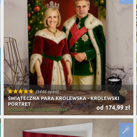
(3446 opinii)
ŚWIĄTECZNA PARA KRÓLEWSKA - KRÓLEWSKI
PORTRET
od 174,99 zł
DOSTAWA NA PONIEDZIAŁEK U CIEBIE