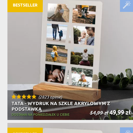
BESTSELLER
(2823 opinie)
TATA - WYDRUK NA SZKLE AKRYLOWYM Z
PODSTAWKĄ
49,99 zł
54,99 zł
DOSTAWA NA PONIEDZIAŁEK U CIEBIE