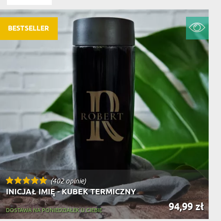
NIKA
YSTY
BESTSELLER
WCA
KA
ZA
ISIA
(402 opinie)
INICJAŁ IMIĘ - KUBEK TERMICZNY
94,99 zł
DOSTAWA NA PONIEDZIAŁEK U CIEBIE