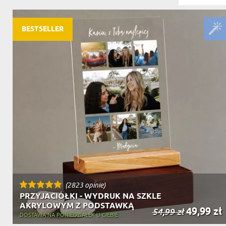
DZIADKA
PRODUKT
PREZENT DLA
TEŚCIÓW
BESTSELLER
CHARAKT
(2823 opinie)
PRZYJACIÓŁKI - WYDRUK NA SZKLE
AKRYLOWYM Z PODSTAWKĄ
49,99 zł
54,99 zł
DOSTAWA NA PONIEDZIAŁEK U CIEBIE