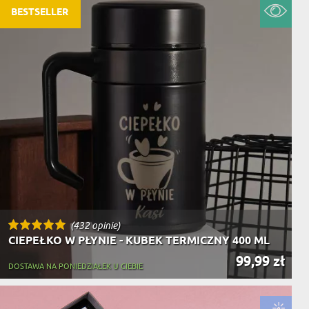
BESTSELLER
(432 opinie)
CIEPEŁKO W PŁYNIE - KUBEK TERMICZNY 400 ML
99,99 zł
DOSTAWA NA PONIEDZIAŁEK U CIEBIE