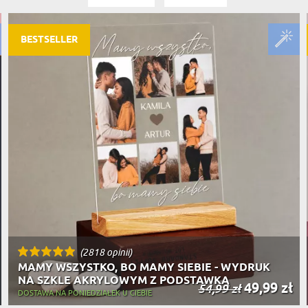
PODRÓŻ
SZKLANKI DO WHISKY
BESTSELLER
ROWERZ
Y SPOŻYWCZE
PREZENT DLA
FIRM
SENIORA
BESTSELLER
SPORTO
ER PREZENTU
STRAŻA
SZEFA
WĘDKAR
ŻARTOWN
(2818 opinii)
MAMY WSZYSTKO, BO MAMY SIEBIE - WYDRUK
NA SZKLE AKRYLOWYM Z PODSTAWKĄ
49,99 zł
54,99 zł
DOSTAWA NA PONIEDZIAŁEK U CIEBIE