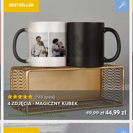
BESTSELLER
(169 opinii)
4 ZDJĘCIA - MAGICZNY KUBEK
44,99 zł
49,99 zł
DOSTAWA NA PONIEDZIAŁEK U CIEBIE