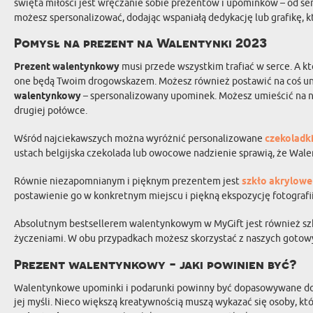
święta miłości jest wręczanie sobie prezentów i upominków – od serca
możesz spersonalizować, dodając wspaniałą dedykację lub grafikę, k
Pomysł na prezent na Walentynki 2023
Prezent walentynkowy
musi przede wszystkim trafiać w serce. A kt
one będą Twoim drogowskazem. Możesz również postawić na coś uni
walentynkowy
– spersonalizowany upominek. Możesz umieścić na ni
drugiej połówce.
Wśród najciekawszych można wyróżnić personalizowane
czekoladk
ustach belgijska czekolada lub owocowe nadzienie sprawią, że Walen
Równie niezapomnianym i pięknym prezentem jest
szkło akrylowe
postawienie go w konkretnym miejscu i piękną ekspozycję fotografii
Absolutnym bestsellerem walentynkowym w MyGift jest również szkło
życzeniami. W obu przypadkach możesz skorzystać z naszych gotow
Prezent walentynkowy - jaki powinien być?
Walentynkowe upominki i podarunki powinny być dopasowywane do gu
jej myśli. Nieco większą kreatywnością muszą wykazać się osoby, kt