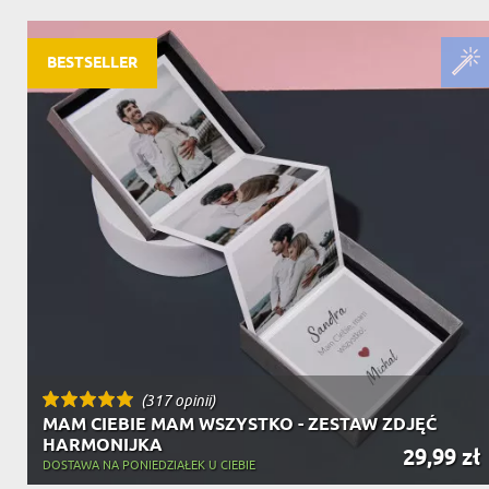
DZIADKA
PRODUKT
PREZENT DLA
TEŚCIÓW
BESTSELLER
CHARAKT
(317 opinii)
MAM CIEBIE MAM WSZYSTKO - ZESTAW ZDJĘĆ
HARMONIJKA
29,99 zł
DOSTAWA NA PONIEDZIAŁEK U CIEBIE