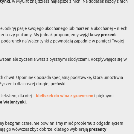
tynki
, w MyGift znajdziesz najlepsze z nich! Na dodatek każdy z nich
 nie, odkryj pasje swojego ukochanego lub marzenia ukochanej – niech
uteria czy perfumy. My jednak proponujemy wyjątkowy
prezent
ki podarunek na Walentynki z pewnością zapadnie w pamięci Twojej
wspaniałe życzenia wraz z pysznymi słodyczami. Rozpływająca się w
h chwil. Upominek posiada specjalną podstawkę, która umożliwia
yczenia dla naszej drugiej połówki.
tekstem, dla niej –
kieliszek do wina z grawerem
i pięknymi
na Walentynki
.
hamy bezgranicznie, nie powinniśmy mieć problemu z odgadnięciem
nają go wówczas zbyt dobrze, dlatego wybierają
prezenty