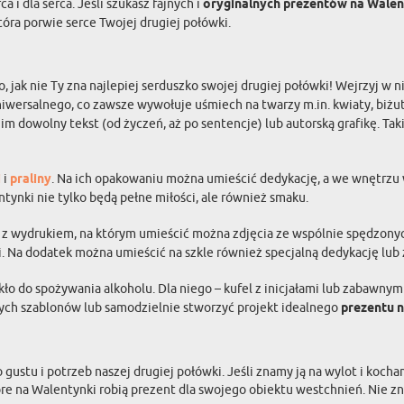
 i dla serca. Jeśli szukasz fajnych i
oryginalnych prezentów na Walen
tóra porwie serce Twojej drugiej połówki.
o, jak nie Ty zna najlepiej serduszko swojej drugiej połówki! Wejrzyj w
wersalnego, co zawsze wywołuje uśmiech na twarzy m.in. kwiaty, biż
m dowolny tekst (od życzeń, aż po sentencje) lub autorską grafikę. Ta
i
i
praliny
. Na ich opakowaniu można umieścić dedykację, a we wnętrzu 
tynki nie tylko będą pełne miłości, ale również smaku.
z wydrukiem, na którym umieścić można zdjęcia ze wspólnie spędzonyc
. Na dodatek można umieścić na szkle również specjalną dedykację lub ż
 do spożywania alkoholu. Dla niego – kufel z inicjałami lub zabawnym 
ych szablonów lub samodzielnie stworzyć projekt idealnego
prezentu 
stu i potrzeb naszej drugiej połówki. Jeśli znamy ją na wylot i koc
óre na Walentynki robią prezent dla swojego obiektu westchnień. Nie z