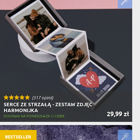
(317 opinii)
SERCE ZE STRZAŁĄ - ZESTAW ZDJĘĆ
HARMONIJKA
29,99 zł
DOSTAWA NA PONIEDZIAŁEK U CIEBIE
BESTSELLER