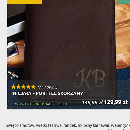
(779 opinii)
INICJAŁY - PORTFEL SKÓRZANY
129,99 zł
149,99 zł
DOSTAWA NA PONIEDZIAŁEK U CIEBIE
Święto amorów, wielki festiwal randek, miłosny karnawał. Walentyn