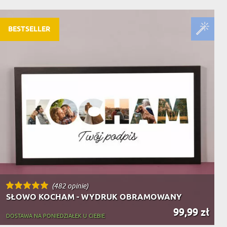
NIKA
YSTY
BESTSELLER
WCA
KA
ZA
ISIA
(482 opinie)
SŁOWO KOCHAM - WYDRUK OBRAMOWANY
99,99 zł
DOSTAWA NA PONIEDZIAŁEK U CIEBIE