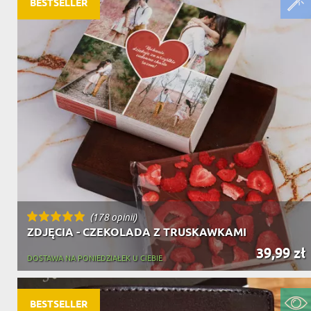
BESTSELLER
(178 opinii)
ZDJĘCIA - CZEKOLADA Z TRUSKAWKAMI
39,99 zł
DOSTAWA NA PONIEDZIAŁEK U CIEBIE
BESTSELLER