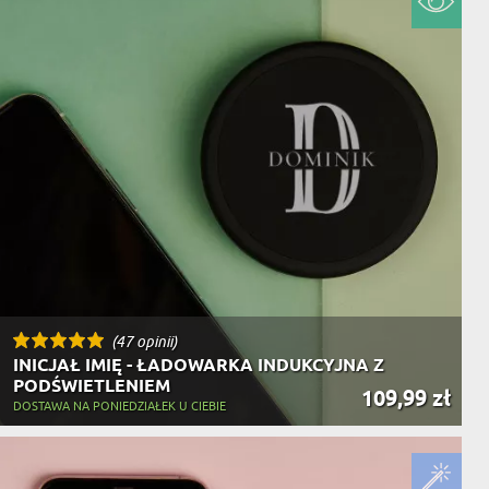
NIKA
YSTY
WCA
KA
ZA
ISIA
(47 opinii)
INICJAŁ IMIĘ - ŁADOWARKA INDUKCYJNA Z
PODŚWIETLENIEM
109,99 zł
DOSTAWA NA PONIEDZIAŁEK U CIEBIE