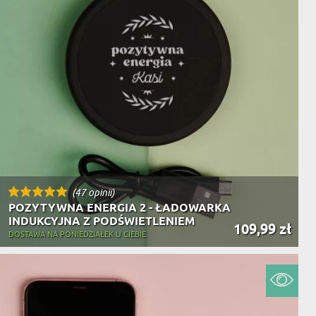
(47 opinii)
POZYTYWNA ENERGIA 2 - ŁADOWARKA
INDUKCYJNA Z PODŚWIETLENIEM
109,99 zł
DOSTAWA NA PONIEDZIAŁEK U CIEBIE