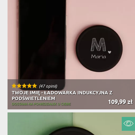
(47 opinii)
TWOJE IMIĘ - ŁADOWARKA INDUKCYJNA Z
PODŚWIETLENIEM
109,99 zł
DOSTAWA NA PONIEDZIAŁEK U CIEBIE