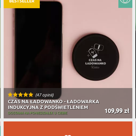
BESTSELLER
PODRÓŻ
SZKLANKI DO PIWA
ROWERZ
Y SPOŻYWCZE
PREZENT DLA
FIRM
SENIORA
SPORTO
ER PREZENTU
STRAŻA
SZEFA
WĘDKAR
ŻARTOWN
(47 opinii)
CZAS NA ŁADOWANKO - ŁADOWARKA
INDUKCYJNA Z PODŚWIETLENIEM
109,99 zł
DOSTAWA NA PONIEDZIAŁEK U CIEBIE