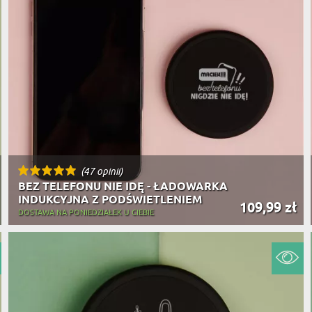
(47 opinii)
BEZ TELEFONU NIE IDĘ - ŁADOWARKA
INDUKCYJNA Z PODŚWIETLENIEM
109,99 zł
DOSTAWA NA PONIEDZIAŁEK U CIEBIE