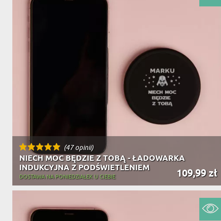
(47 opinii)
NIECH MOC BĘDZIE Z TOBĄ - ŁADOWARKA
INDUKCYJNA Z PODŚWIETLENIEM
109,99 zł
DOSTAWA NA PONIEDZIAŁEK U CIEBIE