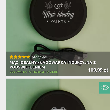
(47 opinii)
MĄŻ IDEALNY - ŁADOWARKA INDUKCYJNA Z
PODŚWIETLENIEM
109,99 zł
DOSTAWA NA PONIEDZIAŁEK U CIEBIE