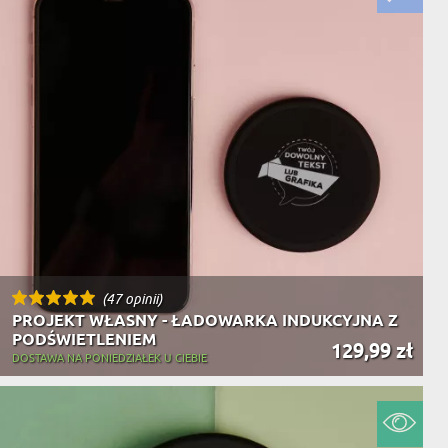
(47 opinii)
PROJEKT WŁASNY - ŁADOWARKA INDUKCYJNA Z
PODŚWIETLENIEM
129,99 zł
DOSTAWA NA PONIEDZIAŁEK U CIEBIE