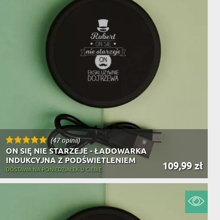
(47 opinii)
ON SIĘ NIE STARZEJE - ŁADOWARKA
INDUKCYJNA Z PODŚWIETLENIEM
109,99 zł
DOSTAWA NA PONIEDZIAŁEK U CIEBIE