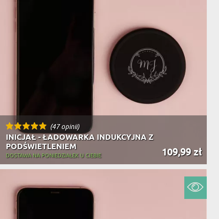
(47 opinii)
INICJAŁ - ŁADOWARKA INDUKCYJNA Z
PODŚWIETLENIEM
109,99 zł
DOSTAWA NA PONIEDZIAŁEK U CIEBIE