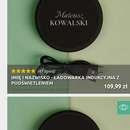
(47 opinii)
IMIĘ I NAZWISKO - ŁADOWARKA INDUKCYJNA Z
PODŚWIETLENIEM
109,99 zł
DOSTAWA NA PONIEDZIAŁEK U CIEBIE