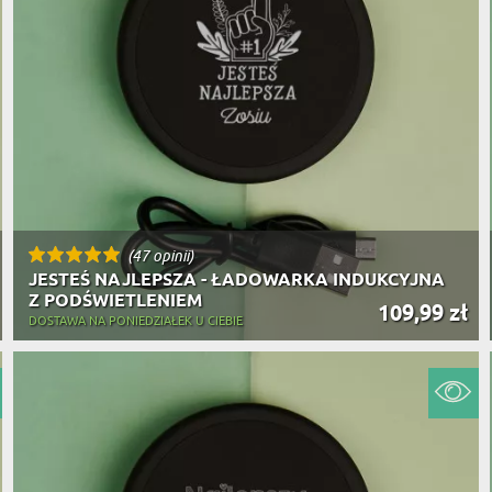
(47 opinii)
JESTEŚ NAJLEPSZA - ŁADOWARKA INDUKCYJNA
Z PODŚWIETLENIEM
109,99 zł
DOSTAWA NA PONIEDZIAŁEK U CIEBIE