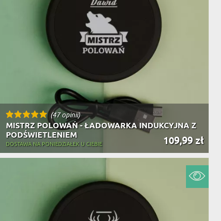
(47 opinii)
MISTRZ POLOWAŃ - ŁADOWARKA INDUKCYJNA Z
PODŚWIETLENIEM
109,99 zł
DOSTAWA NA PONIEDZIAŁEK U CIEBIE