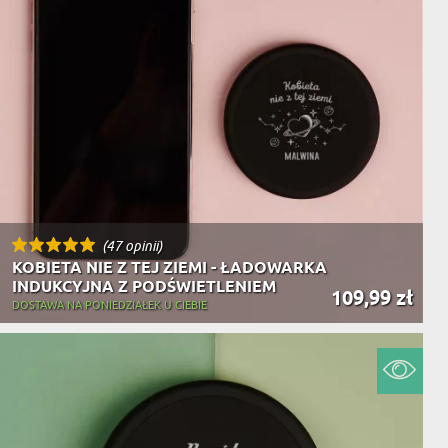
(47 opinii)
KOBIETA NIE Z TEJ ZIEMI - ŁADOWARKA
INDUKCYJNA Z PODŚWIETLENIEM
109,99 zł
DOSTAWA NA PONIEDZIAŁEK U CIEBIE