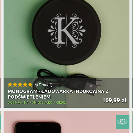
(47 opinii)
MONOGRAM - ŁADOWARKA INDUKCYJNA Z
PODŚWIETLENIEM
109,99 zł
DOSTAWA NA PONIEDZIAŁEK U CIEBIE