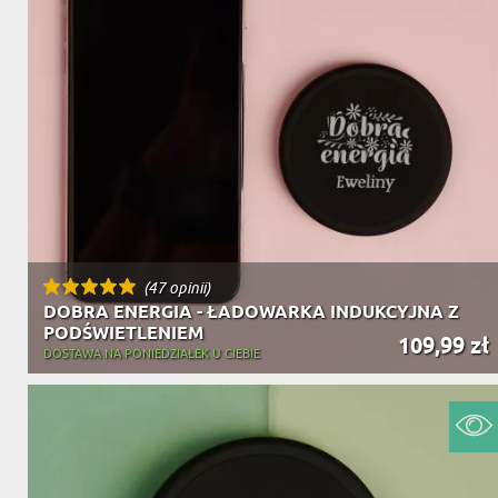
(47 opinii)
DOBRA ENERGIA - ŁADOWARKA INDUKCYJNA Z
PODŚWIETLENIEM
109,99 zł
DOSTAWA NA PONIEDZIAŁEK U CIEBIE