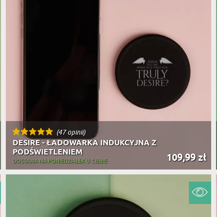
(47 opinii)
DESIRE - ŁADOWARKA INDUKCYJNA Z
PODŚWIETLENIEM
109,99 zł
DOSTAWA NA PONIEDZIAŁEK U CIEBIE