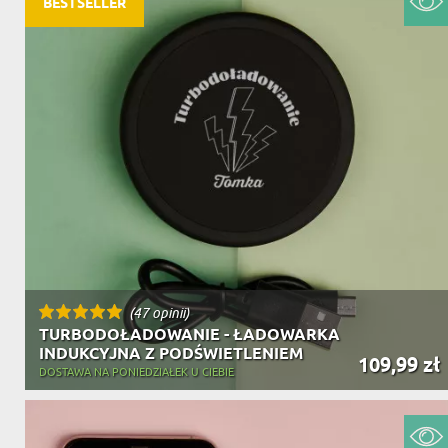
DZIADKA
BESTSELLER
PRODUKT
PREZENT DLA
TEŚCIÓW
CHARAKT
(47 opinii)
TURBODOŁADOWANIE - ŁADOWARKA
INDUKCYJNA Z PODŚWIETLENIEM
109,99 zł
DOSTAWA NA PONIEDZIAŁEK U CIEBIE