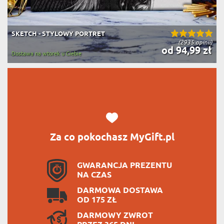
SKETCH - STYLOWY PORTRET
(2935 opinii)
od 94,99 zł
Dostawa na wtorek u Ciebie
Za co pokochasz MyGift.pl
GWARANCJA PREZENTU
NA CZAS
DARMOWA DOSTAWA
OD 175 ZŁ
DARMOWY ZWROT