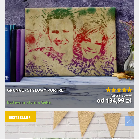
GRUNGE - STYLOWY PORTRET
(2935 opinii)
od 134,99 zł
Dostawa na wtorek u Ciebie
BESTSELLER