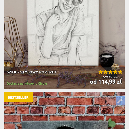
SZKIC - STYLOWY PORTRET
(2935 opinii)
od 114,99 zł
Dostawa na wtorek u Ciebie
BESTSELLER