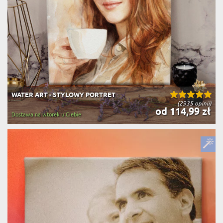
WATER ART - STYLOWY PORTRET
(2935 opinii)
od 114,99 zł
Dostawa na wtorek u Ciebie