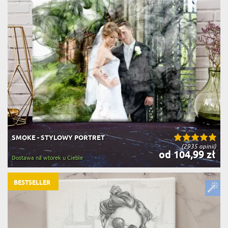
SMOKE - STYLOWY PORTRET
(2935 opinii)
od 104,99 zł
Dostawa na wtorek u Ciebie
BESTSELLER