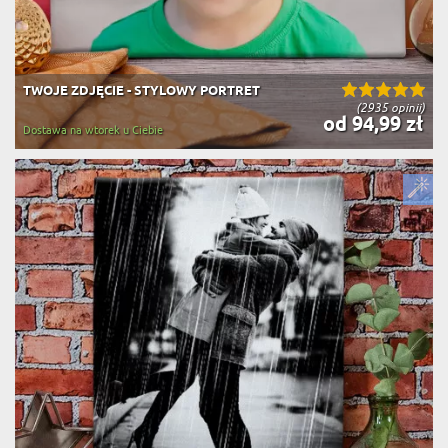
TWOJE ZDJĘCIE - STYLOWY PORTRET
(2935 opinii)
od 94,99 zł
Dostawa na wtorek u Ciebie