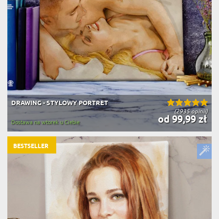
DRAWING - STYLOWY PORTRET
(2935 opinii)
od 99,99 zł
Dostawa na wtorek u Ciebie
BESTSELLER