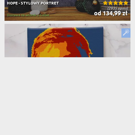
HOPE - STYLOWY PORTRET
(2935 opinii)
od 134,99 zł
Dostawa na wtorek u Ciebie
LEGO - STYLOWY PORTRET