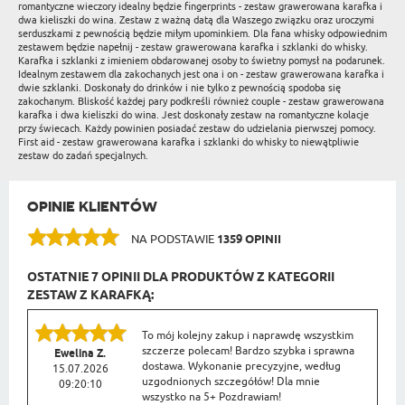
romantyczne wieczory idealny będzie fingerprints - zestaw grawerowana karafka i
dwa kieliszki do wina. Zestaw z ważną datą dla Waszego związku oraz uroczymi
serduszkami z pewnością będzie miłym upominkiem. Dla fana whisky odpowiednim
zestawem będzie napełnij - zestaw grawerowana karafka i szklanki do whisky.
Karafka i szklanki z imieniem obdarowanej osoby to świetny pomysł na podarunek.
Idealnym zestawem dla zakochanych jest ona i on - zestaw grawerowana karafka i
dwie szklanki. Doskonały do drinków i nie tylko z pewnością spodoba się
zakochanym. Bliskość każdej pary podkreśli również couple - zestaw grawerowana
karafka i dwa kieliszki do wina. Jest doskonały zestaw na romantyczne kolacje
przy świecach. Każdy powinien posiadać zestaw do udzielania pierwszej pomocy.
First aid - zestaw grawerowana karafka i szklanki do whisky to niewątpliwie
zestaw do zadań specjalnych.
OPINIE KLIENTÓW
NA PODSTAWIE
1359 OPINII
OSTATNIE 7 OPINII DLA PRODUKTÓW Z KATEGORII
ZESTAW Z KARAFKĄ:
To mój kolejny zakup i naprawdę wszystkim
szczerze polecam! Bardzo szybka i sprawna
Ewelina Z.
dostawa. Wykonanie precyzyjne, według
15.07.2026
uzgodnionych szczegółów! Dla mnie
09:20:10
wszystko na 5+ Pozdrawiam!