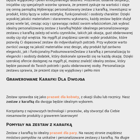
będzie wyjątkowy i pełen emocjonalnego ładunku. Możliwość dodania dedykacji,
inicjałów czy specjalnych wzorów sprawia, że prezent zyskuje na wartości i staje
się cenną pamiątką.Wybierając personalizowany zestaw z karafką, inwestujesz w
produkt, który łączy w sobie estetykę, funkcjonalność i osobisty charakter. Dzięki
wysokiej jakości materiałom i starannemu wykonaniu, każdy zestaw będzie służył
przez wiele lat, ciesząc oczy i sprawiając radość swoim właścicielom.Jak wybrać
idealny personalizowany zestaw z karafką?Wybór idealnego personalizowanego
zestawu z karafką zależy od wielu czynników, takich jak okazja, gust obdarowanej
osoby czy styl wnętrza. Na mygift.pl znajdziesz szeroki wybór produktów, które
pozwolą Ci dopasować zestaw do indywidualnych potrzeb. Przy wyborze warto
zwrócić uwagę na jakość materiałów oraz design, aby produkt był zarówno
elegancki, jak i funkcjonalny.PodsumowanieZestaw z karafką z personalizacją to
elegancki i osobisty dodatek, który doskonale sprawdzi się na każdą okazję. Dzięki
szerokiej ofercie dostępnej na mygift.pl, możesz znaleźć idealny zestaw, który
będzie pasował do Twoich potrzeb i gustu obdarowanej osoby. Personalizacja
zestawu sprawia, że prezent staje się wyjątkowy i peł4o mini
Grawerowane Karafki Dla Dwojga
Zestaw sprawdza się jako
prezent dla kobiety
, z okazji ślubu lub rocznicy. Nasz
zestaw z karafką
dla dwojga będzie idealnym wyborem.
Korzystamy z najnowszych technologii i procesów, aby stworzyć dla Ciebie
niesamowite produkty z grawerem laserowym!
Pomysły na zestaw z karafką
Zestaw z karafką to idealny
prezent dla pary
. Na naszej stronie znajdziesz
mnóstwo pomysłów na unikalne i personalizowane zestawy z karafką. Na długie