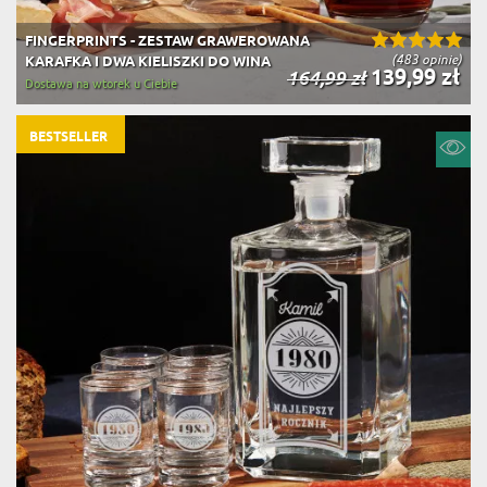
FINGERPRINTS - ZESTAW GRAWEROWANA
(483 opinie)
KARAFKA I DWA KIELISZKI DO WINA
139,99 zł
164,99 zł
Dostawa na wtorek u Ciebie
BESTSELLER