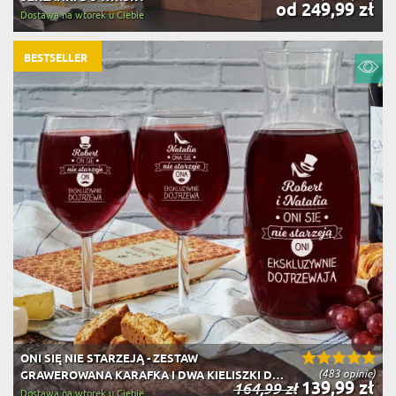
od 249,99 zł
Dostawa na wtorek u Ciebie
BESTSELLER
ONI SIĘ NIE STARZEJĄ - ZESTAW
(483 opinie)
GRAWEROWANA KARAFKA I DWA KIELISZKI DO
139,99 zł
164,99 zł
WINA
Dostawa na wtorek u Ciebie