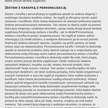
będzie jeszcze bardziej wyjątkowa.
Zestaw z karafką z personalizacją
Zestaw z karafką z personalizacją to wyjątkowy sposób na nadanie elegancji i
osobistego charakteru każdemu stołowi. Na mygift.pl oferujemy szeroki wybór
zestawów z karafkami, które można dostosować do własnych preferencji poprzez
dodanie personalizowanych elementów. Taki zestaw to idealny wybór na prezent,
który łączy elegancję z osobistym akcentem, czyniąc każdą okazję jeszcze bardziej
wyjątkową.Personalizacja zestawu z karafką – jak to działa?Personalizacja
zestawu z karafką to prosty i przyjemny proces. Na mygift.pl możesz wybrać
interesujący Cię model zestawu, a następnie dostosować go do swoich potrzeb.
Możliwość dodania własnych napisów, inicjałów czy grafik sprawia, że każdy
zestaw staje się niepowtarzalny. Personalizowane karafki i kieliszki to doskonały
sposób na stworzenie produktu, który idealnie wpisuje się w indywidualny styl
obdarowanej osoby.Dlaczego warto wybrać personalizowany zestaw z karafką?
Personalizowany zestaw z karafką to doskonały wybór dla osób, które pragną
uczynić prezent jeszcze bardziej wyjątkowym. Dzięki możliwości dodania
specjalnych dedykacji, inicjałów czy dat, możesz stworzyć produkt, który
odzwierciedli Twoje uczucia i intencje. Taki zestaw z karafką będzie nie tylko
praktycznym dodatkiem, ale także osobistą pamiątką, która będzie przypominać o
ważnych momentach w życiu.Na mygift.pl znajdziesz różne modele zestawów z
karafkami, które można personalizować według własnych preferencji. Możesz
wybrać spośród eleganckich karafek kryształowych, nowoczesnych szklanek czy
klasycznych zestawów, które będą doskonałym uzupełnieniem każdego stołu.
Personalizacja pozwala na stworzenie unikalnego prezentu, który będzie idealnie
pasował do okazji oraz gustu obdarowanej osoby.Personalizowany zestaw z
karafką jako prezentPersonalizowany zestaw z karafką to doskonały wybór na
prezent na różne okazje, takie jak śluby, rocznice, urodziny czy inne ważne
momenty. Taki prezent łączy elegancję z osobistym akcentem, co sprawia, że