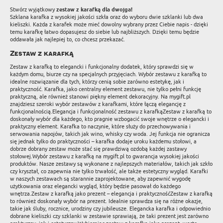
Stwórz wyjątkowy
zestaw z karafką dla dwojga!
Szklana karafka z wysokiej jakości szkła oraz do wyboru dwie szklanki lub dwa
kieliszki. Każda z karafek może mieć dowolny wybrany przez Ciebie napis - dzięki
temu karafkę łatwo dopasujesz do siebie lub najbliższych. Dzięki temu będzie
oddawała jak najlepiej to, co chcesz przekazać.
Zestaw z karafką
Zestaw z karafką to elegancki i funkcjonalny dodatek, który sprawdzi się w
każdym domu, biurze czy na specjalnych przyjęciach. Wybór zestawu z karafką to
idealne rozwiązanie dla tych, którzy cenią sobie zarówno estetykę, jak i
praktyczność. Karafka, jako centralny element zestawu, nie tylko pełni funkcję
praktyczną, ale również stanowi piękny element dekoracyjny. Na mygift.pl
znajdziesz szeroki wybór zestawów z karafkami, które łączą elegancję z
funkcjonalnością.Elegancja i funkcjonalność zestawu z karafkąZestaw z karafką to
doskonały wybór dla każdego, kto pragnie wzbogacić swoje wnętrze o elegancki i
praktyczny element. Karafka to naczynie, które służy do przechowywania i
serwowania napojów, takich jak wino, whisky czy woda. Jej funkcja nie ogranicza
się jednak tylko do praktyczności – karafka dodaje uroku każdemu stołowi, a
dobrze dobrany zestaw może stać się prawdziwą ozdobą każdej zastawy
stołowej.Wybór zestawu z karafką na mygift.pl to gwarancja wysokiej jakości
produktów. Nasze zestawy są wykonane z najlepszych materiałów, takich jak szkło
czy kryształ, co zapewnia nie tylko trwałość, ale także estetyczny wygląd. Karafki
w naszych zestawach są starannie zaprojektowane, aby zapewnić wygodę
użytkowania oraz elegancki wygląd, który będzie pasował do każdego
wnętrza.Zestaw z karafką jako prezent – elegancja i praktycznośćZestaw z karafką
to również doskonały wybór na prezent. Idealnie sprawdza się na różne okazje,
takie jak śluby, rocznice, urodziny czy jubileusze. Elegancka karafka i odpowiednio
dobrane kieliszki czy szklanki w zestawie sprawiają, że taki prezent jest zarówno