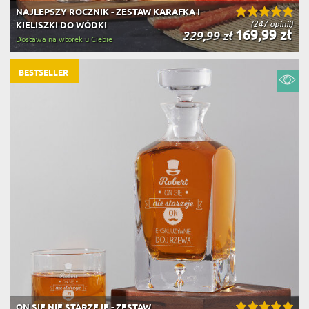
NAJLEPSZY ROCZNIK - ZESTAW KARAFKA I
(247 opinii)
KIELISZKI DO WÓDKI
169,99 zł
229,99 zł
Dostawa na wtorek u Ciebie
BESTSELLER
ON SIĘ NIE STARZEJE - ZESTAW