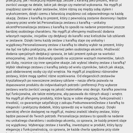
praktyczny, jak i estetyczny.Wybierając zestaw z karafką jako prezent, warto
zwrócić uwagę na detale, takie jak design czy materiał wykonania. Na mygift.pl
znajdziesz szeroki wybór zestawów, które różnią się między sobą stylem i
wykończeniem, dzięki czemu z łatwością znajdziesz coś odpowiedniego na każdą
okazję. Zestaw z karafką to prezent, który z pewnością zostanie doceniony i będzie
używany przez wiele lat.Personalizacja zestawu z karafką – unikalny
akcentPersonalizacja zestawu z karafką to sposób na nadanie prezentowi jeszcze
bardziej osobistego charakteru. Na mygift.pl oferujemy możliwość dodania
własnych napisów, inicjałów czy dedykacji do karafki oraz kieliszków lub szklanek
w zestawie. Dzięki temu każdy zestaw z karafką staje się unikalny i
wyjątkowy.Personalizowany zestaw z karafką to idealny wybór na prezent, który
ma być nie tylko praktyczny, ale również pełen osobistego akcentu. Możliwość
dodania specjalnych dedykacji sprawia, że taki prezent zyskuje na wartości
emocjonalnej. Jest to doskonały sposób na uczczenie ważnych momentów, takich
jak śluby, rocznice czy inne specjalne okazje.Jak wybrać idealny zestaw z karafką?
Wybór idealnego zestawu z karafką zależy od wielu czynników, takich jak okazja,
gust obdarowanej osoby czy styl wnętrza. Na mygift.pl znajdziesz różnorodne
zestawy, które mogą spełnić różne oczekiwania. Od eleganckich zestawów
kryształowych po nowoczesne zestawy szklane – nasza oferta pozwala na
dopasowanie produktu do indywidualnych potrzeb i preferencji.Przy wyborze
zestawu warto zwrócić uwagę na jakość materiałów oraz design. Karafka powinna
być funkcjonalna, ale także estetyczna, aby pasowała do różnych okazji i wnętrz.
Na mygift.pl oferujemy produkty, które łączą w sobie elegancję, funkcjonalność i
trwałość, co gwarantuje satysfakcję z zakupu.PodsumowanieZestaw z karafką to
elegancki i praktyczny dodatek, który sprawdzi się w każdej sytuacji. Dzięki
szerokiej ofercie dostępnej na mygift.pl, możesz znaleźć idealny zestaw, który
będzie pasował do Twoich potrzeb. Personalizacja zestawu to sposób na nadanie
mu unikalnego charakteru i osobistego akcentu, co sprawia, że każdy prezent staje
się wyjątkowy. Wybierając zestaw z karafką, inwestujesz w produkt, który łączy
elegancję z funkcjonalnością, co sprawia, że każda chwila spędzona przy stole