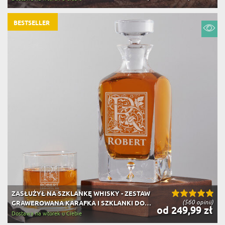
BESTSELLER
ZASŁUŻYŁ NA SZKLANKĘ WHISKY - ZESTAW
(560 opinii)
GRAWEROWANA KARAFKA I SZKLANKI DO
od 249,99 zł
WHISKY
Dostawa na wtorek u Ciebie