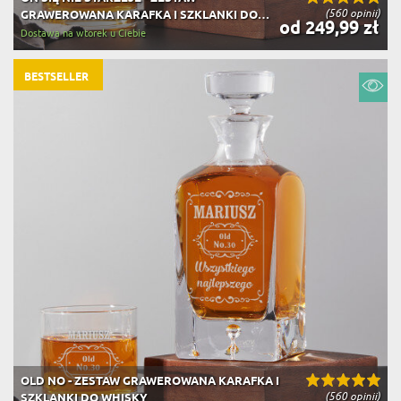
(560 opinii)
GRAWEROWANA KARAFKA I SZKLANKI DO
od 249,99 zł
WHISKY
Dostawa na wtorek u Ciebie
BESTSELLER
OLD NO - ZESTAW GRAWEROWANA KARAFKA I
(560 opinii)
SZKLANKI DO WHISKY