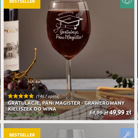
BESTSELLER
(1457 opinii)
GRATULACJE, PANI MAGISTER - GRAWEROWANY
KIELISZEK DO WINA
49,99 zł
54,99 zł
DOSTAWA NA WTOREK U CIEBIE
BESTSELLER