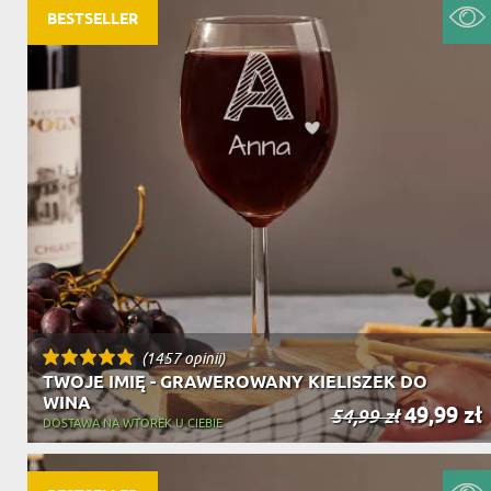
BESTSELLER
(1457 opinii)
TWOJE IMIĘ - GRAWEROWANY KIELISZEK DO
WINA
49,99 zł
54,99 zł
DOSTAWA NA WTOREK U CIEBIE