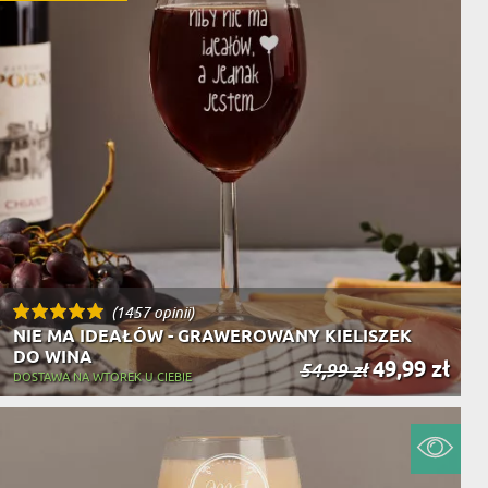
(1457 opinii)
NIE MA IDEAŁÓW - GRAWEROWANY KIELISZEK
DO WINA
49,99 zł
54,99 zł
DOSTAWA NA WTOREK U CIEBIE