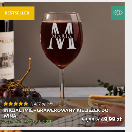
BESTSELLER
(1457 opinii)
INICJAŁ IMIĘ - GRAWEROWANY KIELISZEK DO
WINA
49,99 zł
54,99 zł
DOSTAWA NA WTOREK U CIEBIE