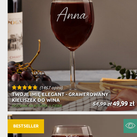
(1457 opinii)
TWOJE IMIĘ ELEGANT - GRAWEROWANY
KIELISZEK DO WINA
49,99 zł
54,99 zł
DOSTAWA NA WTOREK U CIEBIE
BESTSELLER