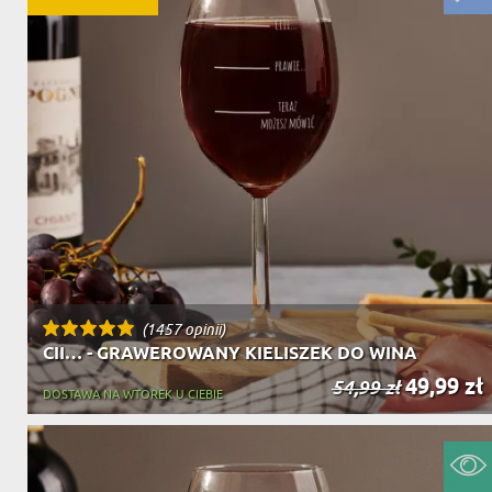
(1457 opinii)
CII… - GRAWEROWANY KIELISZEK DO WINA
49,99 zł
54,99 zł
DOSTAWA NA WTOREK U CIEBIE