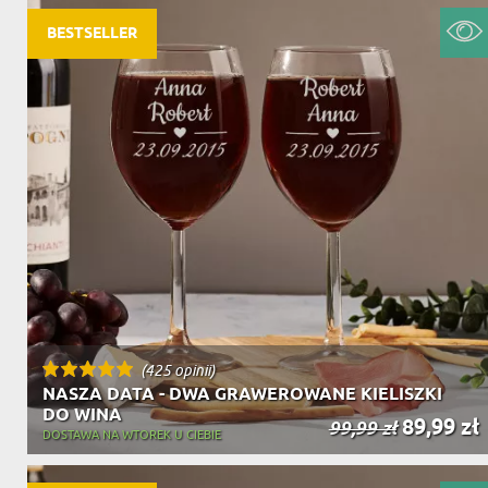
BESTSELLER
(425 opinii)
NASZA DATA - DWA GRAWEROWANE KIELISZKI
DO WINA
89,99 zł
99,99 zł
DOSTAWA NA WTOREK U CIEBIE