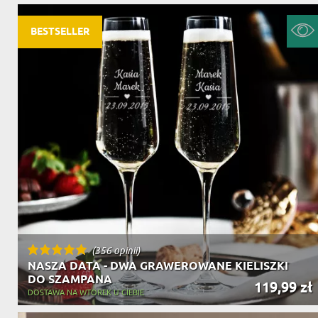
BESTSELLER
(356 opinii)
NASZA DATA - DWA GRAWEROWANE KIELISZKI
DO SZAMPANA
119,99 zł
DOSTAWA NA WTOREK U CIEBIE