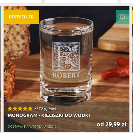
PODRÓŻ
SZKLANKI DO PIWA
ROWERZ
Y SPOŻYWCZE
PREZENT DLA
FIRM
SENIORA
BESTSELLER
SPORTO
ER PREZENTU
STRAŻA
SZEFA
WĘDKAR
ŻARTOWN
(172 opinie)
MONOGRAM - KIELISZKI DO WÓDKI
od 29,99 zł
DOSTAWA NA WTOREK U CIEBIE