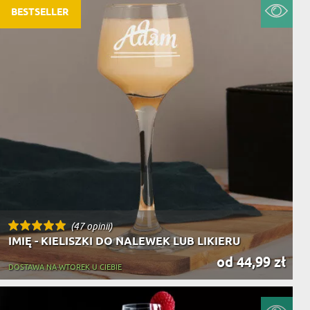
BESTSELLER
(47 opinii)
IMIĘ - KIELISZKI DO NALEWEK LUB LIKIERU
od 44,99 zł
DOSTAWA NA WTOREK U CIEBIE