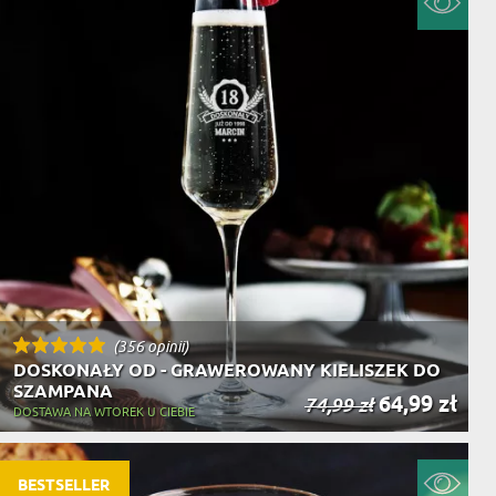
(356 opinii)
DOSKONAŁY OD - GRAWEROWANY KIELISZEK DO
SZAMPANA
64,99 zł
74,99 zł
DOSTAWA NA WTOREK U CIEBIE
BESTSELLER