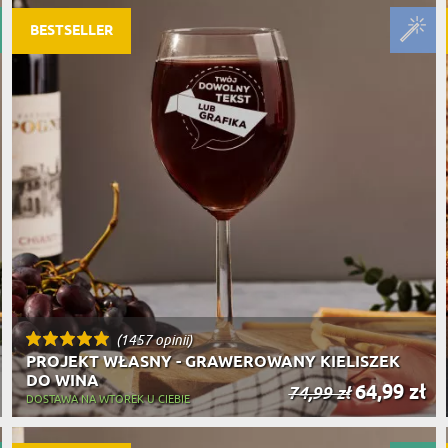
BESTSELLER
(1457 opinii)
PROJEKT WŁASNY - GRAWEROWANY KIELISZEK
DO WINA
64,99 zł
74,99 zł
DOSTAWA NA WTOREK U CIEBIE