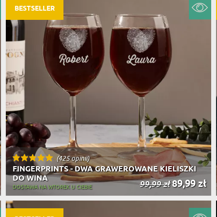
BESTSELLER
(425 opinii)
FINGERPRINTS - DWA GRAWEROWANE KIELISZKI
DO WINA
89,99 zł
99,99 zł
DOSTAWA NA WTOREK U CIEBIE