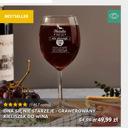
NIKA
YSTY
BESTSELLER
WCA
KA
ZA
ISIA
(1457 opinii)
ONA SIĘ NIE STARZEJE - GRAWEROWANY
KIELISZEK DO WINA
49,99 zł
54,99 zł
DOSTAWA NA WTOREK U CIEBIE