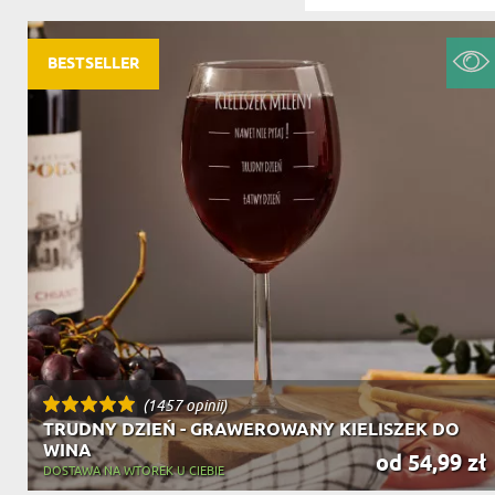
DZIADKA
PRODUKT
PREZENT DLA
TEŚCIÓW
BESTSELLER
CHARAKT
(1457 opinii)
TRUDNY DZIEŃ - GRAWEROWANY KIELISZEK DO
WINA
od 54,99 zł
DOSTAWA NA WTOREK U CIEBIE