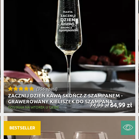
(356 opinii)
ZACZNIJ DZIEŃ KAWĄ SKOŃCZ Z SZAMPANEM -
GRAWEROWANY KIELISZEK DO SZAMPANA
64,99 zł
74,99 zł
DOSTAWA NA WTOREK U CIEBIE
BESTSELLER