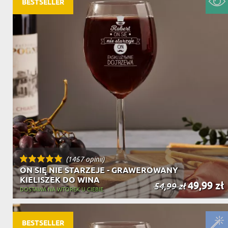
BESTSELLER
(1457 opinii)
ON SIĘ NIE STARZEJE - GRAWEROWANY
KIELISZEK DO WINA
49,99 zł
54,99 zł
DOSTAWA NA WTOREK U CIEBIE
BESTSELLER