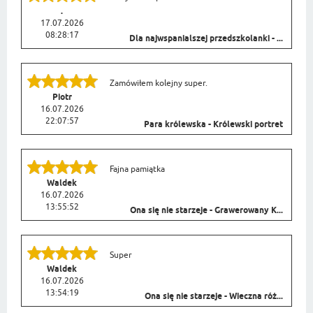
.
17.07.2026
08:28:17
Dla najwspanialszej przedszkolanki - ...
Zamówiłem kolejny super.
Piotr
16.07.2026
22:07:57
Para królewska - Królewski portret
Fajna pamiątka
Waldek
16.07.2026
13:55:52
Ona się nie starzeje - Grawerowany K...
Super
Waldek
16.07.2026
13:54:19
Ona się nie starzeje - Wieczna róż...