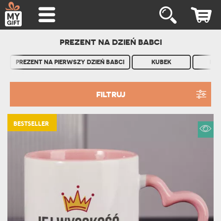
PREZENT NA DZIEŃ BABCI
PREZENT NA PIERWSZY DZIEŃ BABCI
KUBEK
KA
FILTRUJ
BESTSELLER