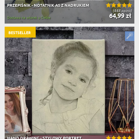
PRZEPIŚNIK - NOTATNIK A5 Z NADRUKIEM
(448 opinii)
64,99 zł
Dostawa na wtorek u Ciebie
BESTSELLER
HAND DRAWING - STYLOWY PORTRET