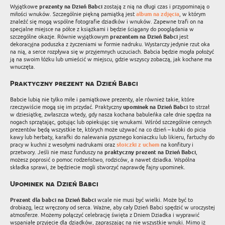
Wyjątkowe
prezenty na Dzień Babci
zostają z nią na długi czas i przypominają o
miłości wnuków. Szczególnie piękną pamiątką jest
album na zdjęcia
, w którym
znaleźć się mogą wspólne fotografie dziadków i wnuków. Zapewne trafi on na
specjalne miejsce na półce z książkami i będzie ściągany do pooglądania w
szczególne okazje. Równie wyjątkowym
prezentem na Dzień Babci
jest
dekoracyjna poduszka z życzeniami w formie nadruku. Wystarczy jedynie rzut oka
na nią, a serce rozpływa się w przyjemnych uczuciach. Babcia będzie mogła położyć
ją na swoim łóżku lub umieścić w miejscu, gdzie wszyscy zobaczą, jak kochane ma
wnuczęta.
Praktyczny prezent na Dzień Babci
Babcie lubią nie tylko miłe i pamiątkowe prezenty, ale również takie, które
rzeczywiście mogą się im przydać. Praktyczny
upominek na Dzień Babci
to strzał
w dziesiątkę, zwłaszcza wtedy, gdy nasza kochana babuleńka całe dnie spędza na
nogach sprzątając, gotując lub opiekując się wnukami. Wśród szczególnie cennych
prezentów będą wszystkie te, których może używać na co dzień – kubki do picia
kawy lub herbaty, karafki do nalewania pysznego koniaczku lub likieru, fartuchy do
pracy w kuchni z wesołymi nadrukami oraz
słoiczki z uchem
na konfitury i
przetwory. Jeśli nie masz funduszy na
praktyczny prezent na Dzień Babci
,
możesz poprosić o pomoc rodzeństwo, rodziców, a nawet dziadka. Wspólna
składka sprawi, że będziecie mogli stworzyć naprawdę fajny upominek.
Upominek na Dzień Babci
Prezent dla babci na Dzień Babci
wcale nie musi być wielki. Może być to
drobiazg, lecz wręczony od serca. Ważne, aby cały Dzień Babci spędzić w uroczystej
atmosferze. Możemy połączyć celebrację święta z Dniem Dziadka i wyprawić
wspaniałe przyjęcie dla dziadków, zapraszając na nie wszystkie wnuki. Mimo iż