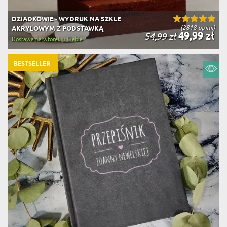
DZIADKOWIE - WYDRUK NA SZKLE
(2818 opinii)
AKRYLOWYM Z PODSTAWKĄ
49,99 zł
54,99 zł
Dostawa na wtorek u Ciebie
BESTSELLER