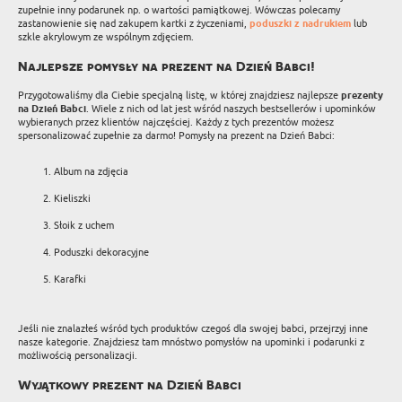
zupełnie inny podarunek np. o wartości pamiątkowej. Wówczas polecamy
zastanowienie się nad zakupem kartki z życzeniami,
poduszki z nadrukiem
lub
szkle akrylowym ze wspólnym zdjęciem.
Najlepsze pomysły na prezent na Dzień Babci!
Przygotowaliśmy dla Ciebie specjalną listę, w której znajdziesz najlepsze
prezenty
na Dzień Babci
. Wiele z nich od lat jest wśród naszych bestsellerów i upominków
wybieranych przez klientów najczęściej. Każdy z tych prezentów możesz
spersonalizować zupełnie za darmo! Pomysły na prezent na Dzień Babci:
Album na zdjęcia
Kieliszki
Słoik z uchem
Poduszki dekoracyjne
Karafki
Jeśli nie znalazłeś wśród tych produktów czegoś dla swojej babci, przejrzyj inne
nasze kategorie. Znajdziesz tam mnóstwo pomysłów na upominki i podarunki z
możliwością personalizacji.
Wyjątkowy prezent na Dzień Babci