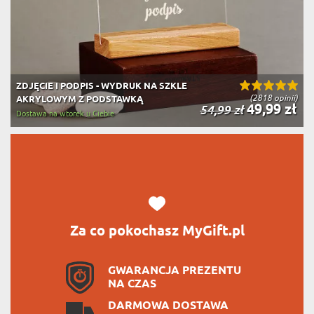
ZDJĘCIE I PODPIS - WYDRUK NA SZKLE
(2818 opinii)
AKRYLOWYM Z PODSTAWKĄ
49,99 zł
54,99 zł
Dostawa na wtorek u Ciebie
Za co pokochasz MyGift.pl
GWARANCJA PREZENTU
NA CZAS
DARMOWA DOSTAWA