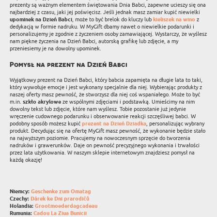
prezenty są ważnym elementem świętowania Dnia Babci, zapewne ucieszy się ona
najbardziej z czasu, jaki jej poświęcisz. Jeśli jednak masz zamiar kupić niewielki
upominek na Dzień Babci
, może to być brelok do kluczy lub
kieliszek na wino
z
dedykacją w formie nadruku. W MyGift dbamy nawet o niewielkie podarunki i
personalizujemy je zgodnie z życzeniem osoby zamawiającej. Wystarczy, że wyślesz
nam piękne życzenia na Dzień Babci, autorską grafikę lub zdjęcie, a my
przeniesiemy je na dowolny upominek.
Pomysł na prezent na Dzień Babci
Wyjątkowy prezent na Dzień Babci, który babcia zapamięta na długie lata to taki,
który wywołuje emocje i jest wykonany specjalnie dla niej. Wybierając produkty z
naszej oferty masz pewność, że stworzysz dla niej coś wspaniałego. Może to być
m.in.
szkło akrylowe
ze wspólnymi zdjęciami i podstawką. Umieścimy na nim
dowolny tekst lub zdjęcie, które nam wyślesz. Tobie pozostanie już jedynie
wręczenie cudownego podarunku i obserwowanie reakcji szczęśliwej babci. W
podobny sposób możesz kupić
prezent na Dzień Dziadka
, personalizując wybrany
produkt. Decydując się na ofertę MyGift masz pewność, że wykonanie będzie stało
na najwyższym poziomie. Pracujemy na nowoczesnym sprzęcie do tworzenia
nadruków i grawerunków. Daje on pewność precyzyjnego wykonania i trwałości
przez lata użytkowania. W naszym sklepie internetowym znajdziesz pomysł na
każdą okazję!
Niemcy:
Geschenke zum Omatag
Czechy:
Dárek ke Dni prarodičů
Holandia:
Grootmoederdagcadeau
Rumunia:
Cadou La Ziua Bunicii