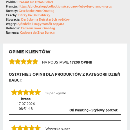
Polska:
Prezent Na Dzień Babci
Francja:
https://piclo.shop/collections/cadeaux-fete-des-grand-meres
Niemcy:
Geschenke zum Omatag
Czechy:
Dárky ke Dni Babičky
Słowacja:
Darčeky na Deň starých rodičov
Węgry:
Ajándékok nagymamák napjára
Holandia:
Cadeaus voor Omadag
Rumunia:
Cadouri de Ziua Bunicii
OPINIE KLIENTÓW
NA PODSTAWIE
17208 OPINII
OSTATNIE 5 OPINII DLA PRODUKTÓW Z KATEGORII DZIEŃ
BABCI:
Super wyszło.
Iwona
17.07.2026
08:51:18
Oil Painting - Stylowy portret
Wszystko super