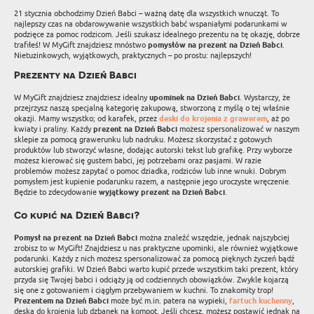
21 stycznia obchodzimy Dzień Babci – ważną datę dla wszystkich wnucząt. To
najlepszy czas na obdarowywanie wszystkich babć wspaniałymi podarunkami w
podzięce za pomoc rodzicom. Jeśli szukasz idealnego prezentu na tę okazję, dobrze
trafiłeś! W MyGift znajdziesz mnóstwo
pomysłów na prezent na Dzień Babci
.
Nietuzinkowych, wyjątkowych, praktycznych – po prostu: najlepszych!
Prezenty na Dzień Babci
W MyGift znajdziesz znajdziesz idealny
upominek na Dzień Babci
. Wystarczy, że
przejrzysz naszą specjalną kategorię zakupową, stworzoną z myślą o tej właśnie
okazji. Mamy wszystko; od karafek, przez
deski do krojenia z grawerem
, aż po
kwiaty i praliny. Każdy
prezent na Dzień Babci
możesz spersonalizować w naszym
sklepie za pomocą grawerunku lub nadruku. Możesz skorzystać z gotowych
produktów lub stworzyć własne, dodając autorski tekst lub grafikę. Przy wyborze
możesz kierować się gustem babci, jej potrzebami oraz pasjami. W razie
problemów możesz zapytać o pomoc dziadka, rodziców lub inne wnuki. Dobrym
pomysłem jest kupienie podarunku razem, a następnie jego uroczyste wręczenie.
Będzie to zdecydowanie
wyjątkowy prezent na Dzień Babci
.
Co kupić na Dzień Babci?
Pomysł na prezent na Dzień Babci
można znaleźć wszędzie, jednak najszybciej
zrobisz to w MyGift! Znajdziesz u nas praktyczne upominki, ale również wyjątkowe
podarunki. Każdy z nich możesz spersonalizować za pomocą pięknych życzeń bądź
autorskiej grafiki. W Dzień Babci warto kupić przede wszystkim taki prezent, który
przyda się Twojej babci i odciąży ją od codziennych obowiązków. Zwykle kojarzą
się one z gotowaniem i ciągłym przebywaniem w kuchni. To znakomity trop!
Prezentem na Dzień Babci
może być m.in. patera na wypieki,
fartuch kuchenny
,
deska do krojenia lub dzbanek na kompot. Jeśli chcesz, możesz postawić jednak na