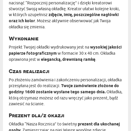
nacisnąć “Rozpocznij personalizację” i dzięki kreatorowi
stworzyć Swoją własną okładkę. Kreator ułatwi kolejne kroki,
w których uzupełnisz
zdjęcie, imię, poszczególne nagłówki
oraz ich kolor
. Możesz aktywnie obserwować jak Twoja
okładka się zmienia.
Wykonanie
Projekt Twojej okładki wydrukowany jest na
wysokiej jakości
papierze fotograficznym
w formacie 30 x 40 cm. Okładka
oprawiona jest w
elegancką, drewnianą ramkę
.
Czas realizacji
Po złożeniu zamówienia i zakończeniu personalizacji, okładka
przesyłana jest do realizacji.
Twoje zamówienie złożone do
godziny 16:00 zostanie wysłane tego samego dnia.
Okładka,
którą otrzymasz możesz od razu wręczyć jako prezent, bądź
zawiesić na ścianie.
Prezent dla/z okazji
Okładka “Nasza Rocznica” to świetny
prezent dla ukochanej
osoby
. Zamieszczając na niej Wasze wspólne zdjęcie