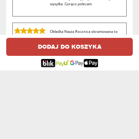
wysyłka. Gorąco polecam
Okładka Nasza Rocznica obramowana to
idealny prezent na rocznicę ślubu.
Julita
24.09.2023
dodaj do koszyka
18:59:29
Okładka Nasza Rocznica obramowana to
prezent, który wywołał wiele uśmiechów
Monika
i wzruszeń. Dziękuję!
18.09.2023
09:23:01
Okładka Nasza Rocznica to romantyczny
akcent w naszym domu. Polecam
Aneta
wszystkim parom!
03.09.2023
12:11:44