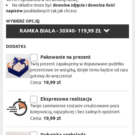
Na okładce może być
dowolne zdjęcie i dowolna ilość
napisów
poukładanych tak jak chcesz.
WYBIERZ OPCJĘ:
WYBIERZ
RAMKA BIAŁA - 30X40
- 119,99 ZŁ
OPCJĘ:
DODATKI:
Pakowanie na prezent
Twój prezent zapakujemy w dopasowane pudełko
prezentowe ze wstążką, dzięki temu będzie od razu
gotowy do wręczenia!
Cena:
19,99 zł
Ekspresowa realizacja
Twoje zamówienie zostanie zrealizowane poza
kolejnością, najszybciej i bez żadnych opóźnień.
Cena:
19,99 zł