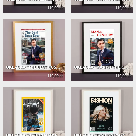
119,99 zł
119,99 zł
OKŁADKA "THE BEST BOSS EVER" OBRAMO...
OKŁADKA "MAN OF THE CENTURY" OBRAMO...
119,99 zł
119,99 zł
OKŁADKA "NATIONAL TRAVELLER" OBRAMO...
OKŁADKA "FASHION WAY" OBRAMOWANA