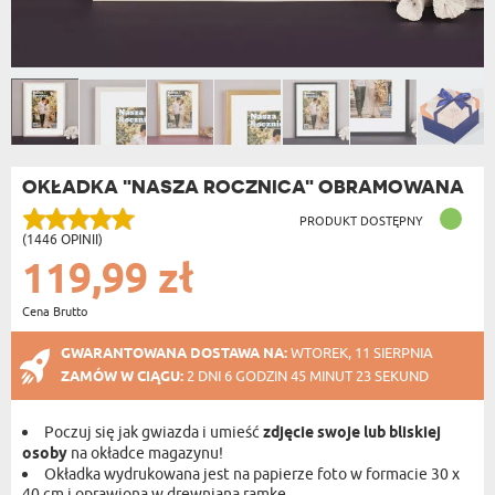
OKŁADKA "NASZA ROCZNICA" OBRAMOWANA
PRODUKT DOSTĘPNY
(1446 OPINII)
119,99 zł
Cena Brutto
GWARANTOWANA DOSTAWA NA:
WTOREK, 11 SIERPNIA
ZAMÓW W CIĄGU:
2 DNI 6 GODZIN 45 MINUT 22 SEKUND
Poczuj się jak gwiazda i umieść
zdjęcie swoje lub bliskiej
osoby
na okładce magazynu!
Okładka wydrukowana jest na papierze foto w formacie 30 x
40 cm i oprawiona w drewnianą ramkę.