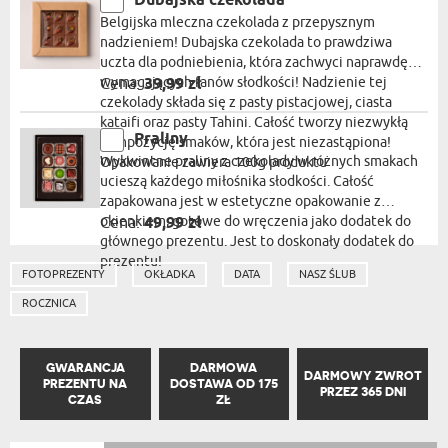
Dubajska czekolada
Belgijska mleczna czekolada z przepysznym
nadzieniem! Dubajska czekolada to prawdziwa
uczta dla podniebienia, która zachwyci naprawdę
wymagających fanów słodkości! Nadzienie tej
Cena:
39,99 zł
czekolady składa się z pasty pistacjowej, ciasta
kataifi oraz pasty Tahini. Całość tworzy niezwykłą
Praliny
kompozycję smaków, która jest niezastąpiona!
Wykwintne praliny z czekolady w różnych smakach
Opakowanie zawiera 100g produktu
ucieszą każdego miłośnika słodkości. Całość
zapakowana jest w estetyczne opakowanie z
okienkiem, gotowe do wręczenia jako dodatek do
Cena:
49,99 zł
głównego prezentu. Jest to doskonały dodatek do
prezentu!
FOTOPREZENTY
OKŁADKA
DATA
NASZ ŚLUB
ROCZNICA
GWARANCJA
DARMOWA
DARMOWY ZWROT
PREZENTU NA
DOSTAWA OD 175
PRZEZ 365 DNI
CZAS
ZŁ