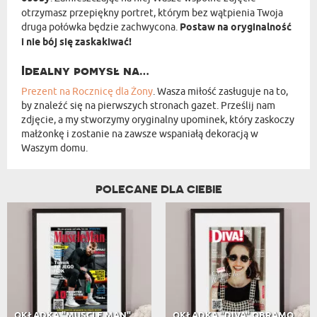
otrzymasz przepiękny portret, którym bez wątpienia Twoja
druga połówka będzie zachwycona.
Postaw na oryginalność
i nie bój się zaskakiwać!
Idealny pomysł na…
Prezent na Rocznicę
dla Żony
. Wasza miłość zasługuje na to,
by znaleźć się na pierwszych stronach gazet. Prześlij nam
zdjęcie, a my stworzymy oryginalny upominek, który zaskoczy
małżonkę i zostanie na zawsze wspaniałą dekoracją w
Waszym domu.
POLECANE DLA CIEBIE
OKŁADKA "MUSCLE MAN" OBRAMOWANA
OKŁADKA "DIVA" OBRAMOWANA