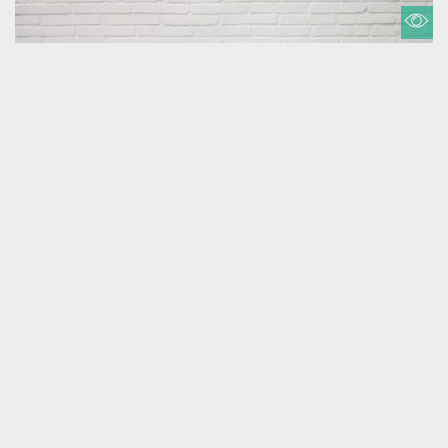
NASZA ROCZNICA - ZESTAW DWÓCH
(365 opinii)
PODUSZEK DEKORACYJNYCH
139,99 zł
Dostawa na poniedziałek u Ciebie