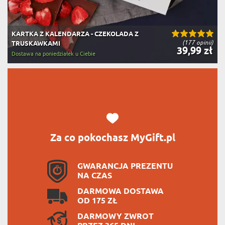
KARTKA Z KALENDARZA - CZEKOLADA Z
(177 opinii)
TRUSKAWKAMI
39,99 zł
Dostawa na poniedziałek u Ciebie
Za co pokochasz MyGift.pl
GWARANCJA PREZENTU
NA CZAS
DARMOWA DOSTAWA
OD 175 ZŁ
DARMOWY ZWROT