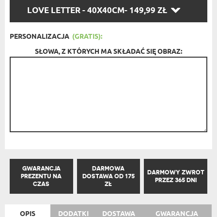
WYBIERZ
LOVE LETTER - 40X40CM
- 149,99 ZŁ
OPCJĘ:
PERSONALIZACJA
(GRATIS):
SŁOWA, Z KTÓRYCH MA SKŁADAĆ SIĘ OBRAZ:
GWARANCJA
DARMOWA
DARMOWY ZWROT
PREZENTU NA
DOSTAWA OD 175
PRZEZ 365 DNI
CZAS
ZŁ
OPIS
DODATKI
DOSTAWA
GWARANCJA