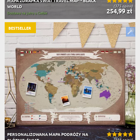
MAPA ZDRAPKA ŚWIAT TRAVEL MAP™ BLACK
(375 opinii)
WORLD
254,99 zł
Dostawa na jutro u Ciebie
BESTSELLER
PERSONALIZOWANA MAPA PODRÓŻY NA
(488 opinii)