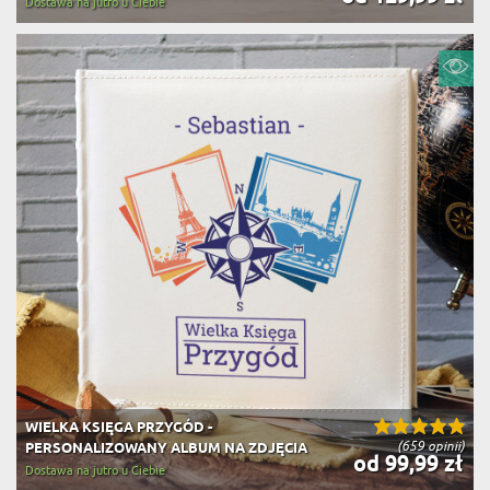
Dostawa na jutro u Ciebie
WIELKA KSIĘGA PRZYGÓD -
(659 opinii)
PERSONALIZOWANY ALBUM NA ZDJĘCIA
od 99,99 zł
Dostawa na jutro u Ciebie