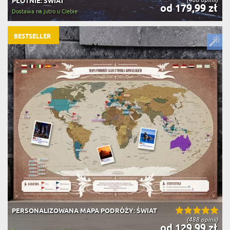
PŁÓTNIE: ŚWIAT
od 179,99 zł
Dostawa na jutro u Ciebie
BESTSELLER
PERSONALIZOWANA MAPA PODRÓŻY: ŚWIAT
(488 opinii)
od 129,99 zł