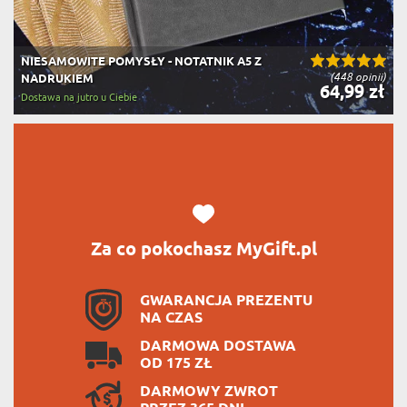
NIESAMOWITE POMYSŁY - NOTATNIK A5 Z
(448 opinii)
NADRUKIEM
64,99 zł
Dostawa na jutro u Ciebie
Za co pokochasz MyGift.pl
GWARANCJA PREZENTU
NA CZAS
DARMOWA DOSTAWA
OD 175 ZŁ
DARMOWY ZWROT