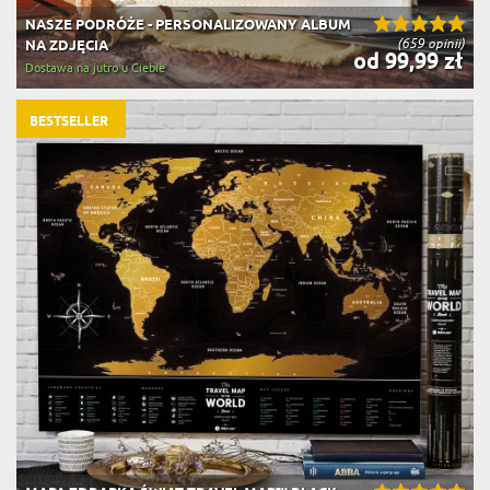
NASZE PODRÓŻE - PERSONALIZOWANY ALBUM
(659 opinii)
NA ZDJĘCIA
od 99,99 zł
Dostawa na jutro u Ciebie
BESTSELLER