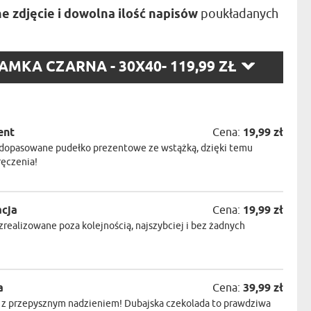
NIKA
e zdjęcie i dowolna ilość napisów
poukładanych
YSTY
WCA
KA
RZ
AMKA CZARNA - 30X40
- 119,99 ZŁ
:
ZA
ISIA
ent
Cena:
19,99 zł
dopasowane pudełko prezentowe ze wstążką, dzięki temu
ręczenia!
acja
Cena:
19,99 zł
realizowane poza kolejnością, najszybciej i bez żadnych
a
Cena:
39,99 zł
a z przepysznym nadzieniem! Dubajska czekolada to prawdziwa