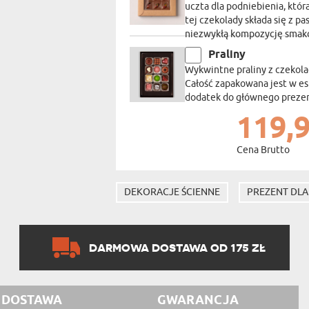
uczta dla podniebienia, któ
tej czekolady składa się z pas
niezwykłą kompozycję smakó
Praliny
Wykwintne praliny z czekola
Całość zapakowana jest w e
dodatek do głównego prezent
119,9
Cena Brutto
DEKORACJE ŚCIENNE
PREZENT DLA
DARMOWA DOSTAWA OD 175 ZŁ
DOSTAWA
GWARANCJA