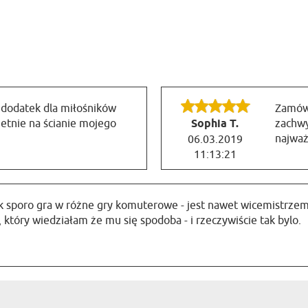
y dodatek dla miłośników
Zamówi
etnie na ścianie mojego
Sophia T.
zachwy
najważ
06.03.2019
11:13:21
 sporo gra w różne gry komuterowe - jest nawet wicemistrzem P
który wiedziałam że mu się spodoba - i rzeczywiście tak bylo.