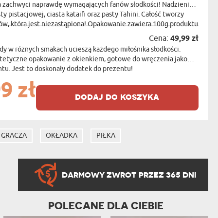
ra zachwyci naprawdę wymagających fanów słodkości! Nadzienie
ty pistacjowej, ciasta kataifi oraz pasty Tahini. Całość tworzy
w, która jest niezastąpiona! Opakowanie zawiera 100g produktu
Cena:
49,99 zł
dy w różnych smakach ucieszą każdego miłośnika słodkości.
stetyczne opakowanie z okienkiem, gotowe do wręczenia jako
u. Jest to doskonały dodatek do prezentu!
9 zł
dodaj do koszyka
 GRACZA
OKŁADKA
PIŁKA
DARMOWY ZWROT PRZEZ 365 DNI
POLECANE DLA CIEBIE