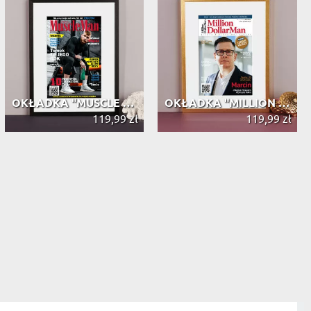
OKŁADKA "MUSCLE MAN" OBRAMOWANA
OKŁADKA "MILLION DOLLAR MAN" OBRAMO...
119,99 zł
119,99 zł