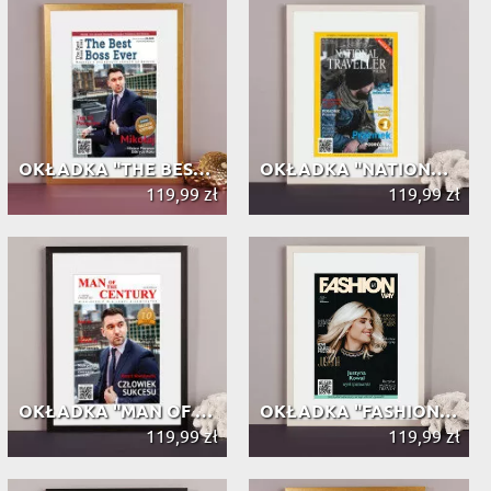
OKŁADKA "THE BEST BOSS EVER" OBRAMO...
OKŁADKA "NATIONAL TRAVELLER" OBRAMO...
119,99 zł
119,99 zł
OKŁADKA "MAN OF THE CENTURY" OBRAMO...
OKŁADKA "FASHION WAY" OBRAMOWANA
119,99 zł
119,99 zł