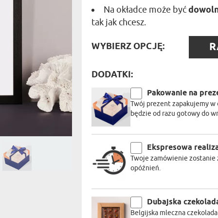
PODRÓŻ
SZKLANKI DO WHISKY
BESTSELLER
Na okładce może być
dowoln
ROWERZ
Y SPOŻYWCZE
PREZENT DLA
FIRM
tak jak chcesz.
SENIORA
SPORTO
ER PREZENTU
STRAŻA
WYBIE
R
WYBIERZ OPCJĘ:
SZEFA
OPCJĘ
WĘDKAR
ŻARTOWN
DODATKI:
Pakowanie na prez
Twój prezent zapakujemy w 
będzie od razu gotowy do w
Ekspresowa realiz
Twoje zamówienie zostanie z
opóźnień.
Dubajska czekolad
Belgijska mleczna czekolad