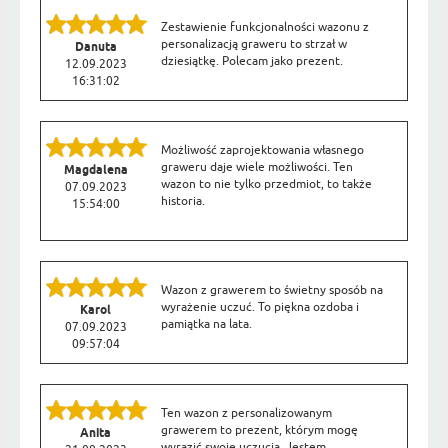
Zestawienie funkcjonalności wazonu z
personalizacją graweru to strzał w
Danuta
dziesiątkę. Polecam jako prezent.
12.09.2023
16:31:02
Możliwość zaprojektowania własnego
graweru daje wiele możliwości. Ten
Magdalena
wazon to nie tylko przedmiot, to także
07.09.2023
historia.
15:54:00
Wazon z grawerem to świetny sposób na
wyrażenie uczuć. To piękna ozdoba i
Karol
pamiątka na lata.
07.09.2023
09:57:04
Ten wazon z personalizowanym
grawerem to prezent, którym mogę
Anita
wyrazić swoje uczucia. Jestem