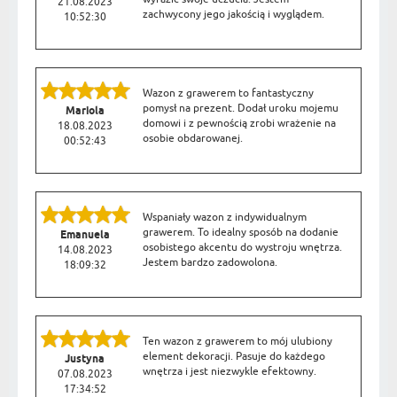
21.08.2023
zachwycony jego jakością i wyglądem.
10:52:30
Wazon z grawerem to fantastyczny
pomysł na prezent. Dodał uroku mojemu
Mariola
domowi i z pewnością zrobi wrażenie na
18.08.2023
osobie obdarowanej.
00:52:43
Wspaniały wazon z indywidualnym
grawerem. To idealny sposób na dodanie
Emanuela
osobistego akcentu do wystroju wnętrza.
14.08.2023
Jestem bardzo zadowolona.
18:09:32
Ten wazon z grawerem to mój ulubiony
element dekoracji. Pasuje do każdego
Justyna
wnętrza i jest niezwykle efektowny.
07.08.2023
17:34:52