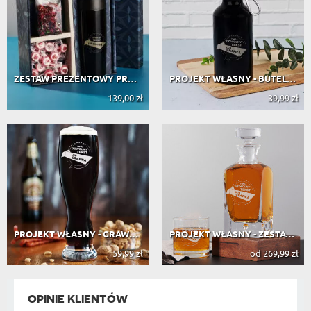
ZESTAW PREZENTOWY PROJEKT WŁASNY Z ...
PROJEKT WŁASNY - BUTELKA NA WODĘ 0,...
139,00 zł
39,99 zł
PROJEKT WŁASNY - GRAWEROWANA SZKLAN...
PROJEKT WŁASNY - ZESTAW GRAWEROWANA...
59,99 zł
od 269,99 zł
OPINIE KLIENTÓW