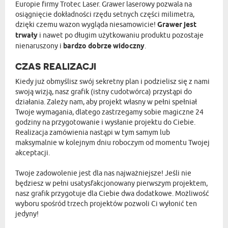
Europie firmy Trotec Laser. Grawer laserowy pozwala na
osiągnięcie dokładności rzędu setnych części milimetra,
dzięki czemu wazon wygląda niesamowicie!
Grawer jest
trwały
i nawet po długim użytkowaniu produktu pozostaje
nienaruszony i
bardzo dobrze widoczny
.
CZAS REALIZACJI
Kiedy już obmyślisz swój sekretny plan i podzielisz się z nami
swoją wizją, nasz grafik (istny cudotwórca) przystąpi do
działania. Zależy nam, aby projekt własny w pełni spełniał
Twoje wymagania, dlatego zastrzegamy sobie magiczne 24
godziny na przygotowanie i wysłanie projektu do Ciebie.
Realizacja zamówienia nastąpi w tym samym lub
maksymalnie w kolejnym dniu roboczym od momentu Twojej
akceptacji.
Twoje zadowolenie jest dla nas najważniejsze! Jeśli nie
będziesz w pełni usatysfakcjonowany pierwszym projektem,
nasz grafik przygotuje dla Ciebie dwa dodatkowe. Możliwość
wyboru spośród trzech projektów pozwoli Ci wyłonić ten
jedyny!