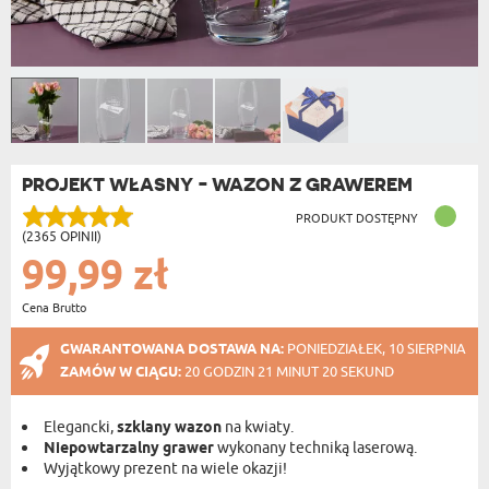
PROJEKT WŁASNY - WAZON Z GRAWEREM
PRODUKT DOSTĘPNY
(2365 OPINII)
99,99 zł
Cena Brutto
GWARANTOWANA DOSTAWA NA:
PONIEDZIAŁEK, 10 SIERPNIA
ZAMÓW W CIĄGU:
20 GODZIN 21 MINUT 19 SEKUND
Elegancki,
szklany wazon
na kwiaty.
Niepowtarzalny grawer
wykonany techniką laserową.
Wyjątkowy prezent na wiele okazji!