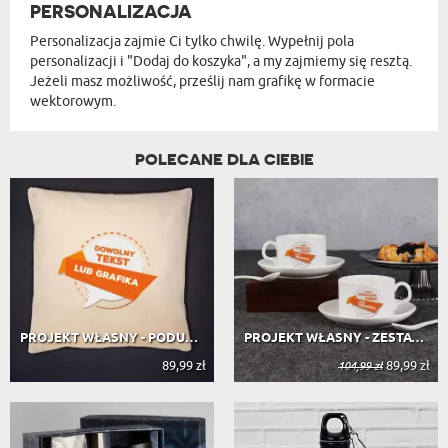
PERSONALIZACJA
Personalizacja zajmie Ci tylko chwilę. Wypełnij pola
personalizacji i "Dodaj do koszyka", a my zajmiemy się resztą.
Jeżeli masz możliwość, prześlij nam grafikę w formacie
wektorowym.
POLECANE DLA CIEBIE
PROJEKT WŁASNY - PODUSZKA DEKORACYJNA
PROJEKT WŁASNY - ZESTAW FILIŻANEK
89,99 zł
89,99 zł
104,99 zł