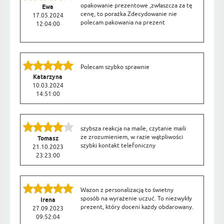
opakowanie prezentowe ,zwłaszcza za tę
Ewa
cenę, to porażka Zdecydowanie nie
17.05.2024
polecam pakowania na prezent
12:04:00
Polecam szybko sprawnie
Katarzyna
10.03.2024
14:51:00
szybsza reakcja na maile, czytanie maili
ze zrozumieniem, w razie wątpliwości
Tomasz
szybki kontakt telefoniczny
21.10.2023
23:23:00
Wazon z personalizacją to świetny
sposób na wyrażenie uczuć. To niezwykły
Irena
prezent, który doceni każdy obdarowany.
27.09.2023
09:52:04