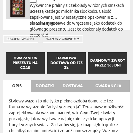
Wykwintne praliny z czekolady w różnych smakach
ucieszą każdego miłośnika słodkości. Całość
zapakowana jest w estetyczne opakowanie z
okienkiem, gotowe do wręczenia jako dodatek do
Cena:
49,99 zł
głównego prezentu. Jest to doskonały dodatek do
prezentu!
PROJEKT WŁASNY
WAZON Z GRAWEREM
GWARANCJA
DARMOWA
DARMOWY ZWROT
PREZENTU NA
DOSTAWA OD 175
PRZEZ 365 DNI
CZAS
ZŁ
OPIS
DODATKI
DOSTAWA
GWARANCJA
Stylowy wazon to nie tylko piękna ozdoba domu, ale też
forma na wyrażenie “artystycznego ja”. Teraz masz możliwość
zaprojektowania wazonu marzeń, w którym Twoje kwiaty
poczują się jak na wystawie najpiękniejszych kompozycji
florystycznych świata. Zastanów się, jaki napis i/lub grafikę
chciałbyś na nim umieścić i zdradź nam szczegóły. Wazon z