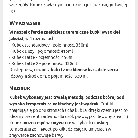
szczegóły. Kubek z własnym nadrukiem jest w zasięgu Twojej
ręki.
Wykonanie
W naszej ofercie znajdziesz ceramiczne kubki wysokiej
jakości
, w 4 rozmiarach:
- Kubek standardowy - pojemność: 330ml
- Kubek Duży - pojemność: 415ml
- Kubek Latte - pojemność: 450ml
- Kubek Latte 2 - pojemność: 330ml
Dostępne są również
kubki z uszkiem w kształcie serca
i
różowym środkiem, o pojemności 330 ml
Nadruk
Kubek wykonany jest trwałą metodą, podczas której pod
wysoką temperaturą nakładany jest wydruk.
Grafiki
znajdują się po obu stronach ucha kubka, dzięki czemu jest to
idealny prezent zarówno dla osób prawo, jak i leworęcznych :)
Kubek
można myć w zmywarce
w trybach o niskiej
temperaturze i nawet po kilkudziesięciu umyciach w
zmywarce zachowuje barwy.