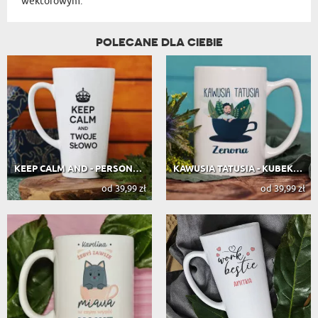
wektorowym.
POLECANE DLA CIEBIE
KEEP CALM AND - PERSONALIZOWANY KUBEK
KAWUSIA TATUSIA - KUBEK PERSONALIZO...
od 39,99 zł
od 39,99 zł