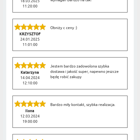
wymagań Bardzo na tak!
18.03.2025
11:20:00
Obniży c ceny :)
KRZYSZTOF
24.01.2025
11:01:00
Jestem bardzo zadowolona szybka
dostawa i jakość super, napewno jeszcze
Katarzyna
będę robić zakupy
14.04.2024
12:10:00
Bardzo miły kontakt, szybka realizacja.
Ilona
12.03.2024
19:00:00