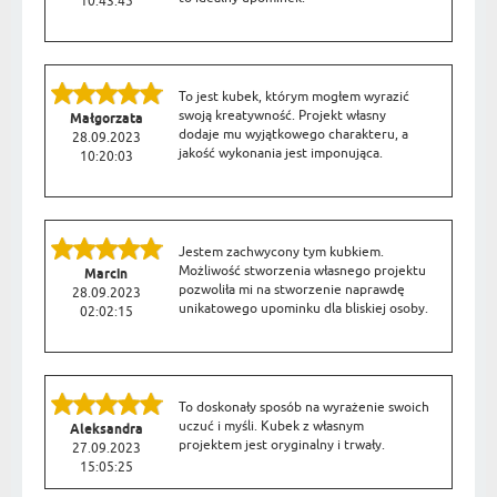
10:43:45
To jest kubek, którym mogłem wyrazić
swoją kreatywność. Projekt własny
Małgorzata
dodaje mu wyjątkowego charakteru, a
28.09.2023
jakość wykonania jest imponująca.
10:20:03
Jestem zachwycony tym kubkiem.
Możliwość stworzenia własnego projektu
Marcin
pozwoliła mi na stworzenie naprawdę
28.09.2023
unikatowego upominku dla bliskiej osoby.
02:02:15
To doskonały sposób na wyrażenie swoich
uczuć i myśli. Kubek z własnym
Aleksandra
projektem jest oryginalny i trwały.
27.09.2023
15:05:25