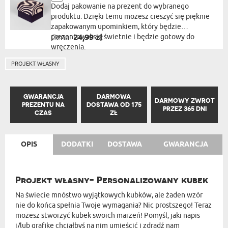
Dodaj pakowanie na prezent do wybranego
produktu. Dzięki temu możesz cieszyć się pięknie
zapakowanym upominkiem, który będzie
prezentował się świetnie i będzie gotowy do
Cena:
24,99 zł
wręczenia.
PROJEKT WŁASNY
GWARANCJA
DARMOWA
DARMOWY ZWROT
PREZENTU NA
DOSTAWA OD 175
PRZEZ 365 DNI
CZAS
ZŁ
OPIS
DODATKI
DOSTAWA
GWARANCJA
Projekt własny- Personalizowany kubek
Na świecie mnóstwo wyjątkowych kubków, ale żaden wzór
nie do końca spełnia Twoje wymagania? Nic prostszego! Teraz
możesz stworzyć kubek swoich marzeń! Pomyśl, jaki napis
i/lub grafikę chciałbyś na nim umieścić i zdradź nam