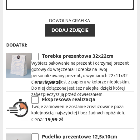
DOWOLNA GRAFIKA:
DODAJ ZDJĘCIE
DODATKI:
Torebka prezentowa 32x22cm
Wybierz pakowanie na prezent i otrzymaj prezent
gotowy do wręczenia! Torebka na Twój
personalizowany prezent, o wymiarach 22x11x32
cm, wykonana jest z papieru w kolorze niebieskim.
Cena:
9,99 zł
Do niej dołączona jest też nalepka, dzięki której
zabezpieczysz ją przed otwieraniem.
Ekspresowa realizacja
Twoje zamówienie zostanie zrealizowane poza
kolejnością, najszybciej i bez żadnych opóźnień.
Cena:
19,99 zł
Pudełko prezentowe 12,5x10cm