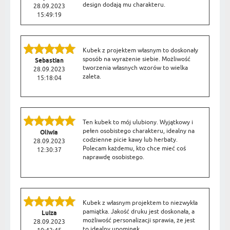
design dodają mu charakteru.
28.09.2023
15:49:19
Kubek z projektem własnym to doskonały
sposób na wyrażenie siebie. Możliwość
Sebastian
tworzenia własnych wzorów to wielka
28.09.2023
zaleta.
15:18:04
Ten kubek to mój ulubiony. Wyjątkowy i
pełen osobistego charakteru, idealny na
Oliwia
codzienne picie kawy lub herbaty.
28.09.2023
Polecam każdemu, kto chce mieć coś
12:30:37
naprawdę osobistego.
Kubek z własnym projektem to niezwykła
pamiątka. Jakość druku jest doskonała, a
Luiza
możliwość personalizacji sprawia, że jest
28.09.2023
to idealny upominek.