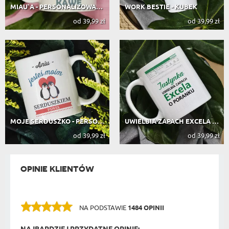
MIAU`A - PERSONALIZOWANY KUBEK
WORK BESTIE - KUBEK
od 39,99 zł
od 39,99 zł
MOJE SERDUSZKO - PERSONALIZOWANY KUBEK
UWIELBIA ZAPACH EXCELA - PERSONALIZ...
od 39,99 zł
od 39,99 zł
OPINIE KLIENTÓW
NA PODSTAWIE
1484 OPINII