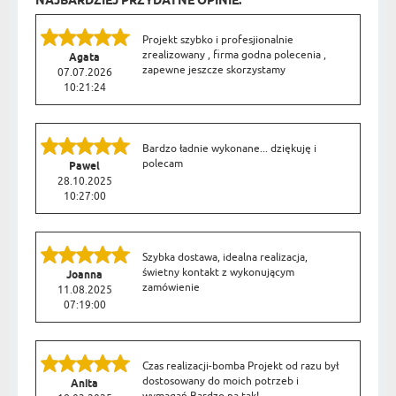
NAJBARDZIEJ PRZYDATNE OPINIE:
Projekt szybko i profesjionalnie
zrealizowany , firma godna polecenia ,
Agata
zapewne jeszcze skorzystamy
07.07.2026
10:21:24
Bardzo ładnie wykonane... dziękuję i
polecam
Pawel
28.10.2025
10:27:00
Szybka dostawa, idealna realizacja,
świetny kontakt z wykonującym
Joanna
zamówienie
11.08.2025
07:19:00
Czas realizacji-bomba Projekt od razu był
dostosowany do moich potrzeb i
Anita