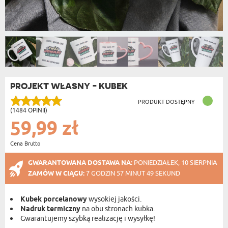
PROJEKT WŁASNY - KUBEK
PRODUKT DOSTĘPNY
(1484 OPINII)
59,99 zł
Cena Brutto
GWARANTOWANA DOSTAWA NA:
PONIEDZIAŁEK, 10 SIERPNIA
ZAMÓW W CIĄGU:
7 GODZIN 57 MINUT 48 SEKUND
Kubek porcelanowy
wysokiej jakości.
Nadruk termiczny
na obu stronach kubka.
Gwarantujemy szybką realizację i wysyłkę!