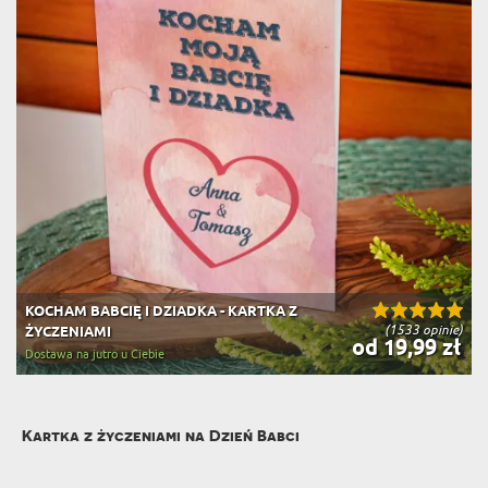
KOCHAM BABCIĘ I DZIADKA - KARTKA Z
(1533 opinie)
ŻYCZENIAMI
od 19,99 zł
Dostawa na jutro u Ciebie
Kartka z życzeniami na Dzień Babci
Dzień Babci to wyjątkowa okazja, by wyrazić swoją miłość i wdzięczność dla tej
niezwykłej osoby, która odgrywa ważną rolę w naszym życiu. Jednym z