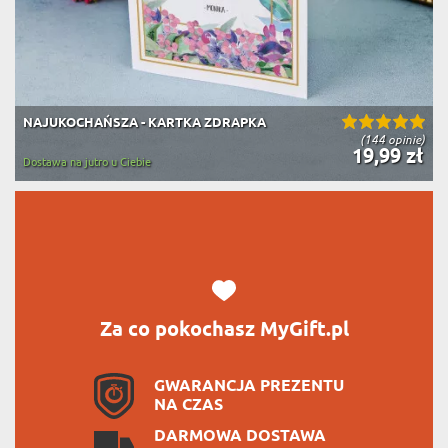
NAJUKOCHAŃSZA - KARTKA ZDRAPKA
(144 opinie)
19,99 zł
Dostawa na jutro u Ciebie
Za co pokochasz MyGift.pl
GWARANCJA PREZENTU
NA CZAS
DARMOWA DOSTAWA