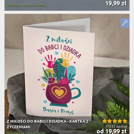
19,99 zł
Dostawa na jutro u Ciebie
Z MIŁOŚCI DO BABCI I DZIADKA - KARTKA Z
(1533 opinie)
ŻYCZENIAMI
od 19,99 zł
Dostawa na jutro u Ciebie