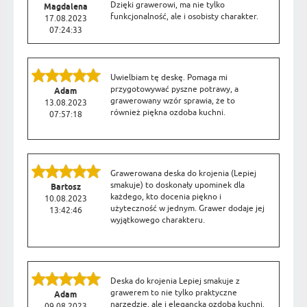
Dzięki grawerowi, ma nie tylko
Magdalena
funkcjonalność, ale i osobisty charakter.
17.08.2023
07:24:33
Uwielbiam tę deskę. Pomaga mi
przygotowywać pyszne potrawy, a
Adam
grawerowany wzór sprawia, że to
13.08.2023
również piękna ozdoba kuchni.
07:57:18
Grawerowana deska do krojenia (Lepiej
smakuje) to doskonały upominek dla
Bartosz
każdego, kto docenia piękno i
10.08.2023
użyteczność w jednym. Grawer dodaje jej
13:42:46
wyjątkowego charakteru.
Deska do krojenia Lepiej smakuje z
grawerem to nie tylko praktyczne
Adam
narzędzie, ale i elegancka ozdoba kuchni.
09.08.2023