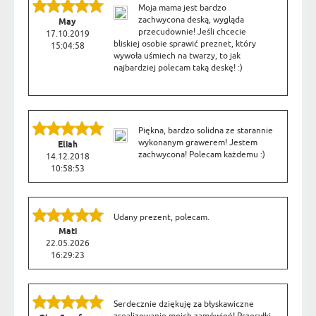
Moja mama jest bardzo
zachwycona deską, wygląda
May
przecudownie! Jeśli chcecie
17.10.2019
bliskiej osobie sprawić preznet, który
15:04:58
wywoła uśmiech na twarzy, to jak
najbardziej polecam taką deskę! :)
Piękna, bardzo solidna ze starannie
wykonanym grawerem! Jestem
Eliah
zachwycona! Polecam każdemu :)
14.12.2018
10:58:53
Udany prezent, polecam.
Mati
22.05.2026
16:29:23
Serdecznie dziękuję za błyskawiczne