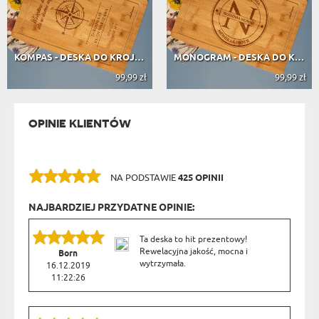
KOMPAS - DESKA DO KROJENIA Z GRAWEREM
MONOGRAM - DESKA DO KROJENIA Z GRAW...
99,99 zł
99,99 zł
OPINIE KLIENTÓW
NA PODSTAWIE
425 OPINII
NAJBARDZIEJ PRZYDATNE OPINIE:
Ta deska to hit prezentowy!
Rewelacyjna jakość, mocna i
Born
wytrzymała.
16.12.2019
11:22:26