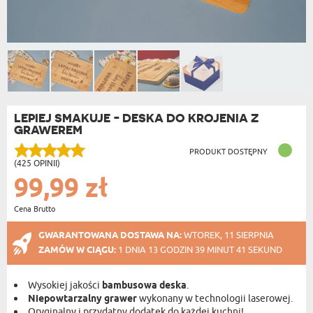
LEPIEJ SMAKUJE - DESKA DO KROJENIA Z
GRAWEREM
PRODUKT DOSTĘPNY
(425 OPINII)
99,99 zł
Cena Brutto
GWARANTOWANA DOSTAWA NA:
WTOREK, 11 SIERPNIA
ZAMÓW W CIĄGU:
1 DNIA 13 GODZIN 39 MINUT 40 SEKUND
Wysokiej jakości
bambusowa deska
.
Niepowtarzalny grawer
wykonany w technologii laserowej.
Oryginalny i przydatny dodatek do każdej kuchni!