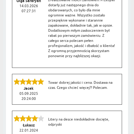
zrealizowanie moich zamówień! Przesyłki
Olga Sarafyan
dotarły już następnego dnia do
14.03.2026
obdarowanych, co było dla mnie
07:27:31
ogromnie ważne. Wszystko zostało
przepięknie wykonane i starannie
zapakowane, dokładnie tak, jak w opisie.
Dodatkowym miłym zaskoczeniem był
rabat po pierwszym zamówieniu. Z
całego serca polecam pełen
profesjonalizm, jakość i dbałość o klienta!
Z ogromną przyjemnością skorzystam
ponownie przy najbliższej okazji.
Towar dobrej jakości i cena. Dostawa na
czas. Czego chcieć więcej?! Polecam.
Jacek
05.09.2025
20:24:00
Litery na desce niedokładnie docięte,
odpryski
Łukasz
22.01.2024