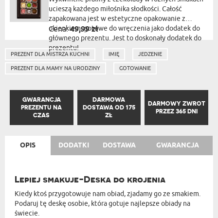
ucieszą każdego miłośnika słodkości. Całość
zapakowana jest w estetyczne opakowanie z
okienkiem, gotowe do wręczenia jako dodatek do
Cena:
49,99 zł
głównego prezentu. Jest to doskonały dodatek do
prezentu!
PREZENT DLA MISTRZA KUCHNI
IMIĘ
JEDZENIE
PREZENT DLA MAMY NA URODZINY
GOTOWANIE
GWARANCJA
DARMOWA
DARMOWY ZWROT
PREZENTU NA
DOSTAWA OD 175
PRZEZ 365 DNI
CZAS
ZŁ
OPIS
DODATKI
DOSTAWA
GWARANCJA
Lepiej smakuje-Deska do krojenia
Kiedy ktoś przygotowuje nam obiad, zjadamy go ze smakiem.
Podaruj tę deskę osobie, która gotuje najlepsze obiady na
świecie.