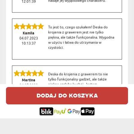
nadaje jej wyjątkowego charakteru.
12:01:39
To jest to, czego szukałem! Deska do
krojenia z grawerem jest nie tylko
Kamila
piękna, ale także funkcjonalna. Wygodna
04.07.2023
w użyciu i łatwa do utrzymania w
10:13:37
czystości.
Deska do krojenia z grawerem to nie
tylko funkcjonalny gadżet, ale także
Martina
piękna ozdoba kuchni. Jestem
04.07.2023
zachwycony jakością wykonania i
09:24:35
dodaj do koszyka
możliwością personalizacji.
OPINIE DLA INNYCH PRODUKÓW Z TEJ KATEGORII:
Bardzo piękna deska ładnie
wykonana super prezent i wysyłka