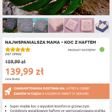
NAJWSPANIALSZA MAMA - KOC Z HAFTEM
PRODUKT DOSTĘPNY
(987 OPINII)
159,99 zł
139,99 zł
Cena Brutto
GWARANTOWANA DOSTAWA NA:
JUTRO U CIEBIE!
ZAMÓW W CIĄGU:
6 GODZIN 41 MINUT 30 SEKUND
Super miękki koc o wysokim komforcie grzewczym.
Ozdobiony wyjątkowym haftem ze spersonalizowaną grafiką.