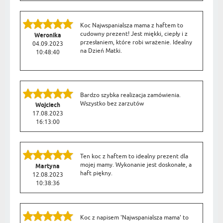
Koc Najwspanialsza mama z haftem to
cudowny prezent! Jest miękki, ciepły i z
Weronika
przesłaniem, które robi wrażenie. Idealny
04.09.2023
na Dzień Matki.
10:48:40
Bardzo szybka realizacja zamówienia.
Wszystko bez zarzutów
Wojciech
17.08.2023
16:13:00
Ten koc z haftem to idealny prezent dla
mojej mamy. Wykonanie jest doskonałe, a
Martyna
haft piękny.
12.08.2023
10:38:36
Koc z napisem 'Najwspanialsza mama' to