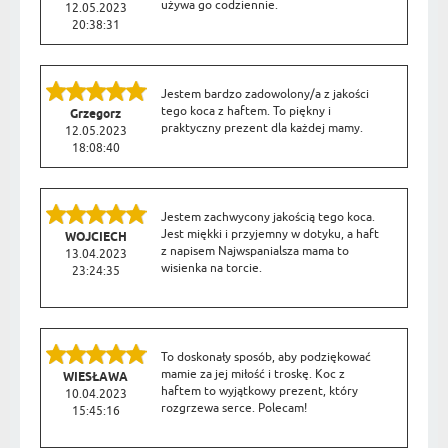
używa go codziennie.
12.05.2023
20:38:31
Jestem bardzo zadowolony/a z jakości
tego koca z haftem. To piękny i
Grzegorz
praktyczny prezent dla każdej mamy.
12.05.2023
18:08:40
Jestem zachwycony jakością tego koca.
Jest miękki i przyjemny w dotyku, a haft
WOJCIECH
z napisem Najwspanialsza mama to
13.04.2023
wisienka na torcie.
23:24:35
To doskonały sposób, aby podziękować
mamie za jej miłość i troskę. Koc z
WIESŁAWA
haftem to wyjątkowy prezent, który
10.04.2023
rozgrzewa serce. Polecam!
15:45:16