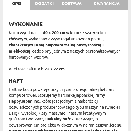
OPIS
DODATKI
DOSTAWA
GWARANCJA
WYKONANIE
Koc o wymiarach
140 x 200 cm
w kolorze
szarym
lub
różowym
, wykonany z wysokogatunkowego polaru,
charakteryzuje się niepowtarzalną puszystością i
miękkością
, ozdobiony jednym z naszych personalizowanych
haftowanych wzorów.
Wielkość haftu:
ok. 22 x 22 cm
HAFT
Haft na kocu powstaje przy użyciu profesjonalnej hafciarki
komputerowej. Stosujemy hafciarkę japońskiej firmy
HappyJapan Inc.
, która jest jednym z najbardziej
doświadczonych producentów tego typu maszyn na świecie!
Dzięki wysokiej klasy maszynie i naszym kreatywnym
grafikom tworzymy
unikalny haft
z precyzyjnym
odwzorowaniem projektu widocznym w najmniejszym ściegu.