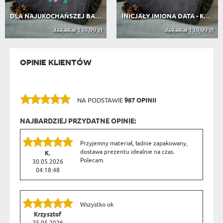
DLA NAJUKOCHAŃSZEJ BABCI - KOC Z HA...
INICJAŁY IMIONA DATA - KOC Z HAFTEM
139,99 zł
139,99 zł
159,99 zł
159,99 zł
OPINIE KLIENTÓW
NA PODSTAWIE
987 OPINII
NAJBARDZIEJ PRZYDATNE OPINIE:
Przyjemny materiał, ładnie zapakowany,
dostawa prezentu idealnie na czas.
K.
Polecam.
30.05.2026
04:18:48
Wszystko ok
Krzysztof