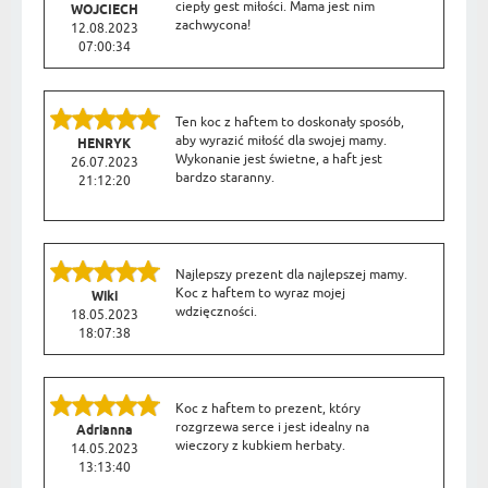
ciepły gest miłości. Mama jest nim
WOJCIECH
zachwycona!
12.08.2023
07:00:34
Ten koc z haftem to doskonały sposób,
aby wyrazić miłość dla swojej mamy.
HENRYK
Wykonanie jest świetne, a haft jest
26.07.2023
bardzo staranny.
21:12:20
Najlepszy prezent dla najlepszej mamy.
Koc z haftem to wyraz mojej
Wiki
wdzięczności.
18.05.2023
18:07:38
Koc z haftem to prezent, który
rozgrzewa serce i jest idealny na
Adrianna
wieczory z kubkiem herbaty.
14.05.2023
13:13:40