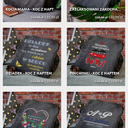
KOCIA MAMA - KOC Z HAFTEM
ZRELAKSOWANI ZAKOCHANI - KOC Z HAFTEM
139,99 zł
139,99 zł
159,99 zł
159,99 zł
DZIADEK - KOC Z HAFTEM
PINGWINKI - KOC Z HAFTEM
139,99 zł
139,99 zł
159,99 zł
159,99 zł