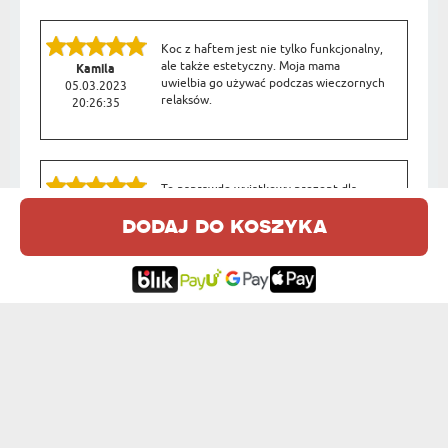
Koc z haftem jest nie tylko funkcjonalny,
ale także estetyczny. Moja mama
Kamila
uwielbia go używać podczas wieczornych
05.03.2023
relaksów.
20:26:35
To naprawdę wyjątkowy prezent dla
najwspanialszej mamy na świecie. Haft
Paulina
dodaj do koszyka
dodaje mu osobistego charakteru.
05.03.2023
16:48:54
OPINIE DLA INNYCH PRODUKÓW Z TEJ KATEGORII:
Bardzo dobra jakość kocyka, ale
pogniecione opakowanie na
Liudmyla
prezent, to raczej wina dostawcy
08.06.2026
05:00:21
Weekendowy zestaw - koc z haftem