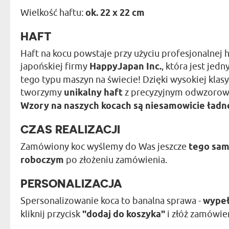
Wielkość haftu:
ok. 22 x 22 cm
HAFT
Haft na kocu powstaje przy użyciu profesjonalnej 
japońskiej firmy
HappyJapan Inc.
, która jest je
tego typu maszyn na świecie! Dzięki wysokiej kla
tworzymy
unikalny haft
z precyzyjnym odwzorowa
Wzory na naszych kocach są niesamowicie ładne
CZAS REALIZACJI
Zamówiony koc wyślemy do Was jeszcze
tego sam
roboczym
po złożeniu zamówienia.
PERSONALIZACJA
Spersonalizowanie koca to banalna sprawa -
wypeł
kliknij przycisk
"dodaj do koszyka"
i złóż zamówien