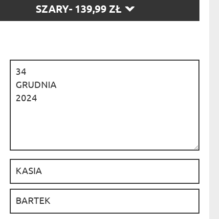
RZ
NIKA
SZARY
- 139,99 ZŁ
YSTY
:
WCA
KA
ZA
ISIA
:
:
: