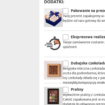
DODATKI:
Pakowanie na prez
Twój prezent zapakujemy w 
będzie od razu gotowy do w
Ekspresowa realiz
Twoje zamówienie zostanie z
opóźnień.
Dubajska czekolad
Belgijska mleczna czekolad
uczta dla podniebienia, któ
tej czekolady składa się z pas
niezwykłą kompozycję smakó
Praliny
Wykwintne praliny z czekola
Całość zapakowana jest w e
dodatek do głównego prezent