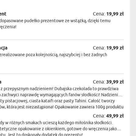
ent
Cena:
19,99 zł
dopasowane pudełko prezentowe ze wstążką, dzięki temu
ręczenia!
acja
Cena:
19,99 zł
realizowane poza kolejnością, najszybciej i bez żadnych
a
Cena:
39,99 zł
a z przepysznym nadzieniem! Dubajska czekolada to prawdziwa
ra zachwyci naprawdę wymagających fanów słodkości! Nadzienie
ty pistacjowej, ciasta kataifi oraz pasty Tahini. Całość tworzy
w, która jest niezastąpiona! Opakowanie zawiera 100g produktu
Cena:
49,99 zł
dy w różnych smakach ucieszą każdego miłośnika słodkości.
stetyczne opakowanie z okienkiem, gotowe do wręczenia jako
u. Jest to doskonały dodatek do prezentu!