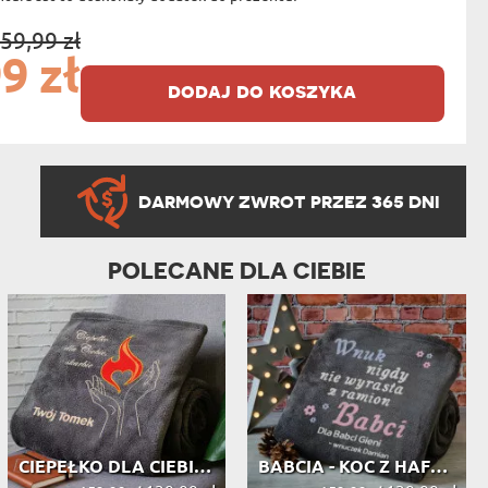
59,99 zł
9 zł
dodaj do koszyka
DARMOWY ZWROT PRZEZ 365 DNI
POLECANE DLA CIEBIE
CIEPEŁKO DLA CIEBIE - KOC Z HAFTEM
BABCIA - KOC Z HAFTEM