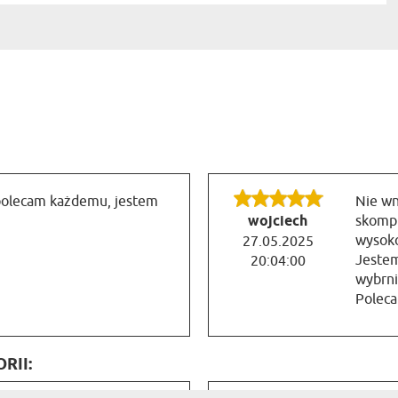
, polecam każdemu, jestem
Nie wn
wojciech
skompl
wysoko
27.05.2025
Jestem
20:04:00
wybrni
Polec
RII: