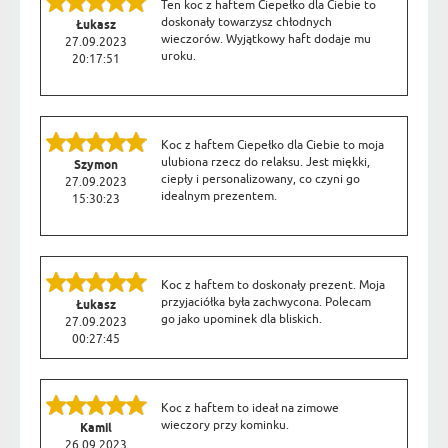
Ten koc z haftem Ciepełko dla Ciebie to
doskonały towarzysz chłodnych
Łukasz
wieczorów. Wyjątkowy haft dodaje mu
27.09.2023
uroku.
20:17:51
Koc z haftem Ciepełko dla Ciebie to moja
ulubiona rzecz do relaksu. Jest miękki,
Szymon
ciepły i personalizowany, co czyni go
27.09.2023
idealnym prezentem.
15:30:23
Koc z haftem to doskonały prezent. Moja
przyjaciółka była zachwycona. Polecam
Łukasz
go jako upominek dla bliskich.
27.09.2023
00:27:45
Koc z haftem to ideał na zimowe
wieczory przy kominku.
Kamil
26.09.2023