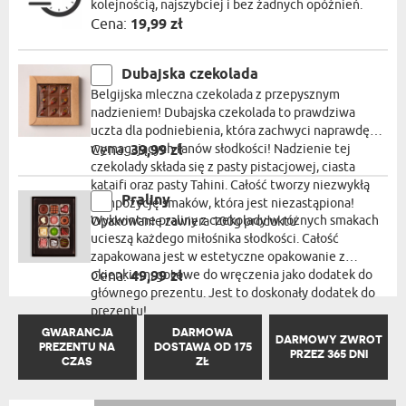
kolejnością, najszybciej i bez żadnych opóźnień.
Cena:
19,99 zł
Dubajska czekolada
Belgijska mleczna czekolada z przepysznym
nadzieniem! Dubajska czekolada to prawdziwa
uczta dla podniebienia, która zachwyci naprawdę
wymagających fanów słodkości! Nadzienie tej
Cena:
39,99 zł
czekolady składa się z pasty pistacjowej, ciasta
kataifi oraz pasty Tahini. Całość tworzy niezwykłą
Praliny
kompozycję smaków, która jest niezastąpiona!
Wykwintne praliny z czekolady w różnych smakach
Opakowanie zawiera 100g produktu
ucieszą każdego miłośnika słodkości. Całość
zapakowana jest w estetyczne opakowanie z
okienkiem, gotowe do wręczenia jako dodatek do
Cena:
49,99 zł
głównego prezentu. Jest to doskonały dodatek do
prezentu!
GWARANCJA
DARMOWA
DARMOWY ZWROT
PREZENTU NA
DOSTAWA OD 175
PRZEZ 365 DNI
CZAS
ZŁ