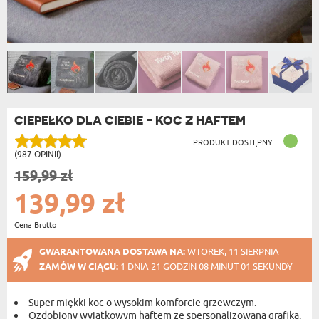
CIEPEŁKO DLA CIEBIE - KOC Z HAFTEM
PRODUKT DOSTĘPNY
(987 OPINII)
159,99 zł
139,99 zł
Cena Brutto
GWARANTOWANA DOSTAWA NA:
WTOREK, 11 SIERPNIA
ZAMÓW W CIĄGU:
1 DNIA 21 GODZIN 08 MINUT 00 SEKUND
Super miękki koc o wysokim komforcie grzewczym.
Ozdobiony wyjątkowym haftem ze spersonalizowaną grafiką.