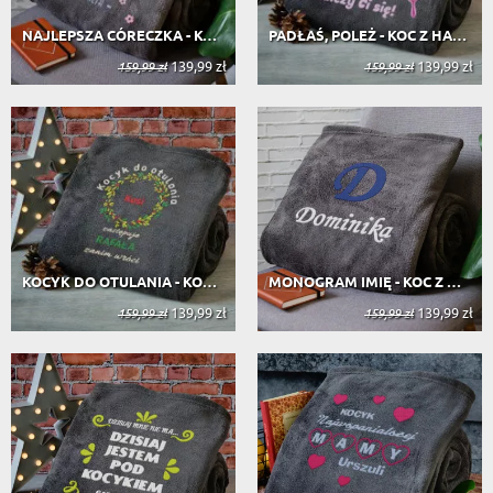
NAJLEPSZA CÓRECZKA - KOC Z HAFTEM
PADŁAŚ, POLEŻ - KOC Z HAFTEM
139,99 zł
139,99 zł
159,99 zł
159,99 zł
KOCYK DO OTULANIA - KOC Z HAFTEM
MONOGRAM IMIĘ - KOC Z HAFTEM
139,99 zł
139,99 zł
159,99 zł
159,99 zł