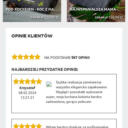
POD KOCYKIEM - KOC Z HAFTEM
NAJWSPANIALSZA MAMA - KOC Z HAFTEM
139,99 zł
139,99 zł
159,99 zł
159,99 zł
OPINIE KLIENTÓW
NA PODSTAWIE
987 OPINII
NAJBARDZIEJ PRZYDATNE OPINIE:
Szybka realizacja zamówienia
wszystko elegancko zapakowane.
Krzysztof
Wygląd i pozostałe wykonanie
08.02.2024
super, moja kochana kobieta bardzo
13:21:21
zadowolona, gorąco polecam
Witam bardzo dziękuję za profesjonalne