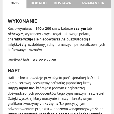
OPIS
DODATKI
DOSTAWA
GWARANCJA
WYKONANIE
Koc o wymiarach
140 x 200 cm
w kolorze
szarym
lub
różowym
, wykonany z wysokogatunkowego polaru,
charakteryzuje się niepowtarzalną puszystością i
miękkością
, ozdobiony jednym z naszych personalizowanych
haftowanych wzorów.
Wielkość haftu:
ok. 22 x 22 cm
HAFT
Haft na kocu powstaje przy użyciu profesjonalnej hafciarki
komputerowej. Stosujemy hafciarkę japońskiej firmy
HappyJapan Inc.
, która jest jednym z najbardziej
doświadczonych producentów tego typu maszyn na świecie!
Dzięki wysokiej klasy maszynie i naszym kreatywnym
grafikom tworzymy
unikalny haft
z precyzyjnym
odwzorowaniem projektu widocznym w najmniejszym ściegu.