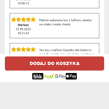
10:00:15
Pięknie wykonany koc z haftem, idealny
na relaks i ciepłe chwile.
Mariusz
25.09.2023
18:31:41
Ten koc z haftem Ciepełko dla Ciebie to
nie tylko praktyczny, ale także wyjątkowo
Jakub
uroczy prezent. Jakość haftu jest
20.09.2023
dodaj do koszyka
imponująca.
20:14:25
OPINIE DLA INNYCH PRODUKÓW Z TEJ KATEGORII:
Bardzo dobra jakość kocyka, ale
pogniecione opakowanie na
Liudmyla
prezent, to raczej wina dostawcy
08.06.2026
05:00:21
Weekendowy zestaw - koc z haftem