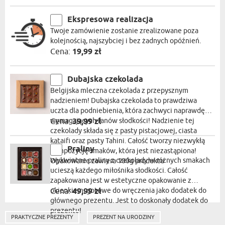
Ekspresowa realizacja
Twoje zamówienie zostanie zrealizowane poza
kolejnością, najszybciej i bez żadnych opóźnień.
Cena:
19,99 zł
Dubajska czekolada
Belgijska mleczna czekolada z przepysznym
nadzieniem! Dubajska czekolada to prawdziwa
uczta dla podniebienia, która zachwyci naprawdę
wymagających fanów słodkości! Nadzienie tej
Cena:
39,99 zł
czekolady składa się z pasty pistacjowej, ciasta
kataifi oraz pasty Tahini. Całość tworzy niezwykłą
Praliny
kompozycję smaków, która jest niezastąpiona!
Wykwintne praliny z czekolady w różnych smakach
Opakowanie zawiera 100g produktu
ucieszą każdego miłośnika słodkości. Całość
zapakowana jest w estetyczne opakowanie z
okienkiem, gotowe do wręczenia jako dodatek do
Cena:
49,99 zł
głównego prezentu. Jest to doskonały dodatek do
prezentu!
PRAKTYCZNE PREZENTY
PREZENT NA URODZINY