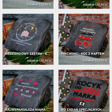
139,99 zł
139,99 zł
159,99 zł
159,99 zł
WEEKENDOWY ZESTAW - KOC Z HAFTEM
PINGWINKI - KOC Z HAFTEM
139,99 zł
139,99 zł
159,99 zł
159,99 zł
NAJWSPANIALSZA MAMA - KOC Z HAFTEM
DO ZADAŃ SPECJALNYCH - KOC Z HAFTEM