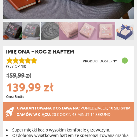
IMIĘ ONA - KOC Z HAFTEM
PRODUKT DOSTĘPNY
(987 OPINII)
159,99 zł
139,99 zł
Cena Brutto
GWARANTOWANA DOSTAWA NA:
PONIEDZIAŁEK, 10 SIERPNIA
ZAMÓW W CIĄGU:
20 GODZIN 43 MINUT 13 SEKUND
Super miękki koc o wysokim komforcie grzewczym.
Ozdobiony wyjątkowym haftem ze spersonalizowaną grafiką.