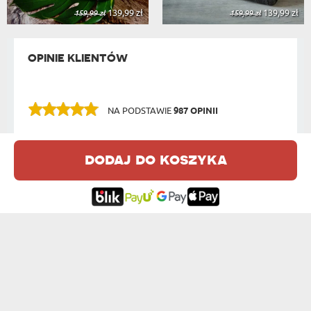
139,99 zł
139,99 zł
159,99 zł
159,99 zł
OPINIE KLIENTÓW
NA PODSTAWIE
987 OPINII
NAJBARDZIEJ PRZYDATNE OPINIE:
dodaj do koszyka
To doskonały koc dla mojej partnerki.
Haftowane imię dodaje mu wyjątkowego
Magdalena
uroku.
11.06.2022
12:19:02
Jestem zachwycony/a jakością wykonania
tego koca. Wygodny i elegancki,
Irena
doskonale sprawdza się jako ozdoba
10.06.2022
wnętrza.
14:21:26