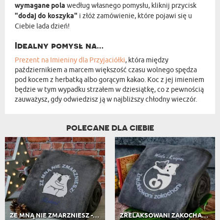
wymagane pola
według własnego pomysłu, kliknij przycisk
"dodaj do koszyka"
i złóż zamówienie, które pojawi się u
Ciebie lada dzień!
Idealny pomysł na…
Prezent na Imieniny
dla Przyjaciółki
, która między
październikiem a marcem większość czasu wolnego spędza
pod kocem z herbatką albo gorącym kakao. Koc z jej imieniem
będzie w tym wypadku strzałem w dziesiątkę, co z pewnością
zauważysz, gdy odwiedzisz ją w najbliższy chłodny wieczór.
POLECANE DLA CIEBIE
ZE MNĄ NIE ZMARZNIESZ - KOC Z HAFTEM
ZRELAKSOWANI ZAKOCHANI - KOC Z HAFTEM