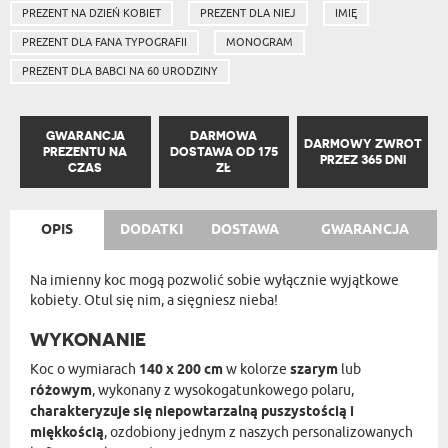
PREZENT NA DZIEŃ KOBIET
PREZENT DLA NIEJ
IMIĘ
PREZENT DLA FANA TYPOGRAFII
MONOGRAM
PREZENT DLA BABCI NA 60 URODZINY
GWARANCJA
DARMOWA
DARMOWY ZWROT
PREZENTU NA
DOSTAWA OD 175
PRZEZ 365 DNI
CZAS
ZŁ
OPIS
DODATKI
DOSTAWA
GWARANCJA
Na imienny koc mogą pozwolić sobie wyłącznie wyjątkowe
kobiety. Otul się nim, a sięgniesz nieba!
WYKONANIE
Koc o wymiarach
140 x 200 cm
w kolorze
szarym
lub
różowym
, wykonany z wysokogatunkowego polaru,
charakteryzuje się niepowtarzalną puszystością i
miękkością
, ozdobiony jednym z naszych personalizowanych