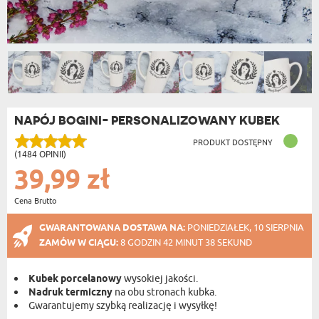
NAPÓJ BOGINI- PERSONALIZOWANY KUBEK
PRODUKT DOSTĘPNY
(1484 OPINII)
39,99 zł
Cena Brutto
GWARANTOWANA DOSTAWA NA:
PONIEDZIAŁEK, 10 SIERPNIA
ZAMÓW W CIĄGU:
8 GODZIN 42 MINUT 37 SEKUND
Kubek porcelanowy
wysokiej jakości.
Nadruk termiczny
na obu stronach kubka.
Gwarantujemy szybką realizację i wysyłkę!