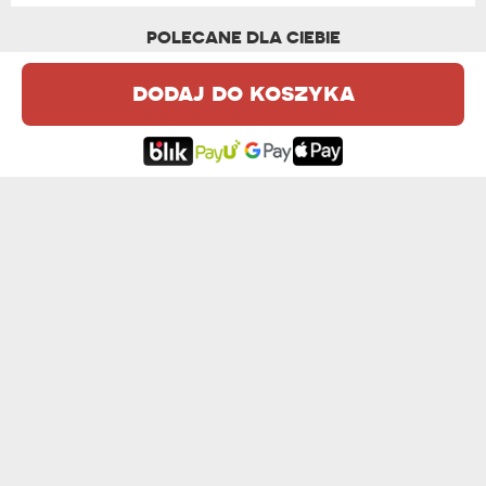
POLECANE DLA CIEBIE
dodaj do koszyka
SŁOWO ZE ZDJĘĆ MAMA - MAGICZNY KUBEK
KAPIBARA KOLĘDZIARA - PERSONALIZOWA...
od
44,99 zł
od 39,99 zł
49,99 zł
CHWILKA PRZERWY - PERSONALIZOWANY K...
KEEP CALM AND - PERSONALIZOWANY KUBEK