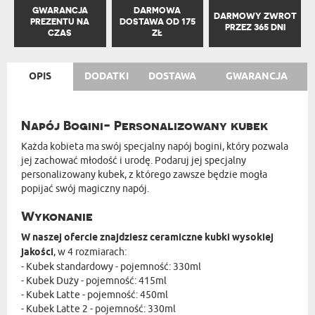
GWARANCJA
DARMOWA
DARMOWY ZWROT
PREZENTU NA
DOSTAWA OD 175
PRZEZ 365 DNI
CZAS
ZŁ
OPIS
DODATKI
DOSTAWA
GWARANCJA
Napój Bogini- Personalizowany kubek
Każda kobieta ma swój specjalny napój bogini, który pozwala
jej zachować młodość i urodę. Podaruj jej specjalny
personalizowany kubek, z którego zawsze będzie mogła
popijać swój magiczny napój.
Wykonanie
W naszej ofercie znajdziesz ceramiczne kubki wysokiej
jakości
, w 4 rozmiarach:
- Kubek standardowy - pojemność: 330ml
- Kubek Duży - pojemność: 415ml
- Kubek Latte - pojemność: 450ml
- Kubek Latte 2 - pojemność: 330ml