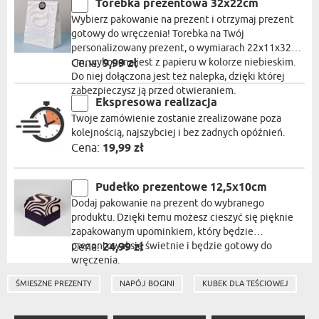
Torebka prezentowa 32x22cm
Wybierz pakowanie na prezent i otrzymaj prezent
gotowy do wręczenia! Torebka na Twój
personalizowany prezent, o wymiarach 22x11x32
cm, wykonana jest z papieru w kolorze niebieskim.
Cena:
9,99 zł
Do niej dołączona jest też nalepka, dzięki której
zabezpieczysz ją przed otwieraniem.
Ekspresowa realizacja
Twoje zamówienie zostanie zrealizowane poza
kolejnością, najszybciej i bez żadnych opóźnień.
Cena:
19,99 zł
Pudełko prezentowe 12,5x10cm
Dodaj pakowanie na prezent do wybranego
produktu. Dzięki temu możesz cieszyć się pięknie
zapakowanym upominkiem, który będzie
prezentował się świetnie i będzie gotowy do
Cena:
24,99 zł
wręczenia.
ŚMIESZNE PREZENTY
NAPÓJ BOGINI
KUBEK DLA TEŚCIOWEJ