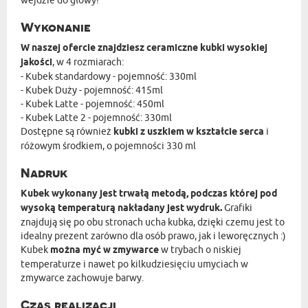
Wykonanie
W naszej ofercie znajdziesz ceramiczne kubki wysokiej
jakości
, w 4 rozmiarach:
- Kubek standardowy - pojemność: 330ml
- Kubek Duży - pojemność: 415ml
- Kubek Latte - pojemność: 450ml
- Kubek Latte 2 - pojemność: 330ml
Dostępne są również
kubki z uszkiem w kształcie serca
i
różowym środkiem, o pojemności 330 ml
Nadruk
Kubek wykonany jest trwałą metodą, podczas której pod
wysoką temperaturą nakładany jest wydruk.
Grafiki
znajdują się po obu stronach ucha kubka, dzięki czemu jest to
idealny prezent zarówno dla osób prawo, jak i leworęcznych :)
Kubek
można myć w zmywarce
w trybach o niskiej
temperaturze i nawet po kilkudziesięciu umyciach w
zmywarce zachowuje barwy.
Czas realizacji