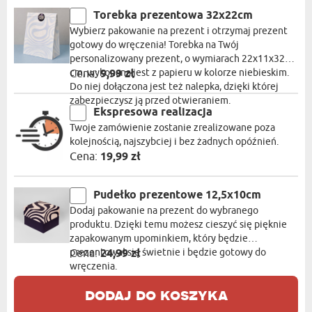
Torebka prezentowa 32x22cm
Wybierz pakowanie na prezent i otrzymaj prezent
gotowy do wręczenia! Torebka na Twój
personalizowany prezent, o wymiarach 22x11x32
cm, wykonana jest z papieru w kolorze niebieskim.
Cena:
9,99 zł
Do niej dołączona jest też nalepka, dzięki której
zabezpieczysz ją przed otwieraniem.
Ekspresowa realizacja
Twoje zamówienie zostanie zrealizowane poza
kolejnością, najszybciej i bez żadnych opóźnień.
Cena:
19,99 zł
Pudełko prezentowe 12,5x10cm
Dodaj pakowanie na prezent do wybranego
produktu. Dzięki temu możesz cieszyć się pięknie
zapakowanym upominkiem, który będzie
prezentował się świetnie i będzie gotowy do
Cena:
24,99 zł
wręczenia.
dodaj do koszyka