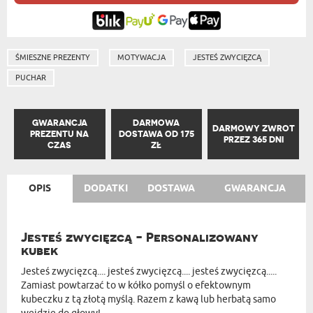
ŚMIESZNE PREZENTY
MOTYWACJA
JESTEŚ ZWYCIĘZCĄ
PUCHAR
GWARANCJA
DARMOWA
DARMOWY ZWROT
PREZENTU NA
DOSTAWA OD 175
PRZEZ 365 DNI
CZAS
ZŁ
OPIS
DODATKI
DOSTAWA
GWARANCJA
Jesteś zwycięzcą - Personalizowany
kubek
Jesteś zwycięzcą.... jesteś zwycięzcą.... jesteś zwycięzcą.....
Zamiast powtarzać to w kółko pomyśl o efektownym
kubeczku z tą złotą myślą. Razem z kawą lub herbatą samo
wejdzie do głowy!