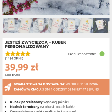
JESTEŚ ZWYCIĘZCĄ - KUBEK
PERSONALIZOWANY
PRODUKT DOSTĘPNY
(1484 OPINII)
39,99 zł
Cena Brutto
GWARANTOWANA DOSTAWA NA:
WTOREK, 11 SIERPNIA
ZAMÓW W CIĄGU:
3 DNI 1 GODZINY 03 MINUT 47 SEKUND
Kubek porcelanowy
wysokiej jakości.
Nadruk termiczny
na obu stronach kubka.
Gwarantujemy szybką realizację i wysyłkę!