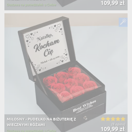
109,99 zł
Dostawa na poniedziałek u Ciebie
MIŁOSNY - PUDEŁKO NA BIŻUTERIĘ Z
(8 opinii)
WIECZNYMI RÓŻAMI
109,99 zł
Dostawa na poniedziałek u Ciebie