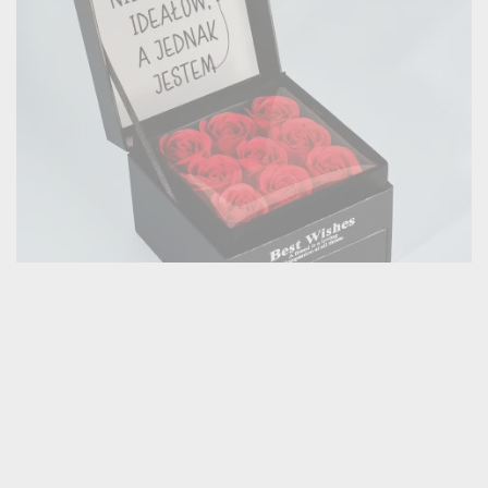
NIE MA IDEAŁÓW - PUDEŁKO NA BIŻUTERIĘ Z
(8 opinii)
WIECZNYMI RÓŻAMI
109,99 zł
Dostawa na poniedziałek u Ciebie