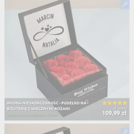
IMIONA NIESKOŃCZONOŚĆ - PUDEŁKO NA
(8 opinii)
BIŻUTERIĘ Z WIECZNYMI RÓŻAMI
109,99 zł
Dostawa na poniedziałek u Ciebie