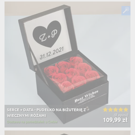
SERCE + DATA - PUDEŁKO NA BIŻUTERIĘ Z
(8 opinii)
WIECZNYMI RÓŻAMI
109,99 zł
Dostawa na poniedziałek u Ciebie