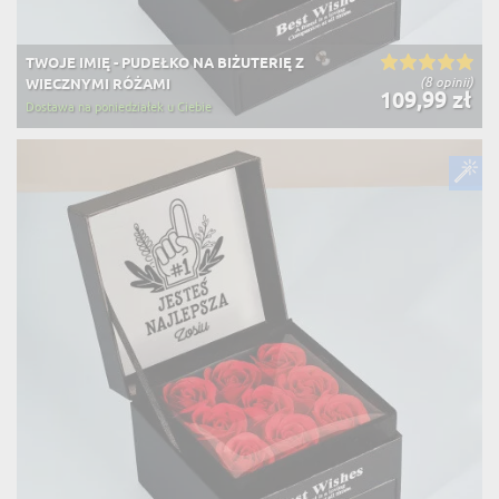
TWOJE IMIĘ - PUDEŁKO NA BIŻUTERIĘ Z
(8 opinii)
WIECZNYMI RÓŻAMI
109,99 zł
Dostawa na poniedziałek u Ciebie