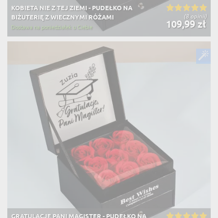
KOBIETA NIE Z TEJ ZIEMI - PUDEŁKO NA
(8 opinii)
BIŻUTERIĘ Z WIECZNYMI RÓŻAMI
109,99 zł
Dostawa na poniedziałek u Ciebie
GRATULACJE PANI MAGISTER - PUDEŁKO NA