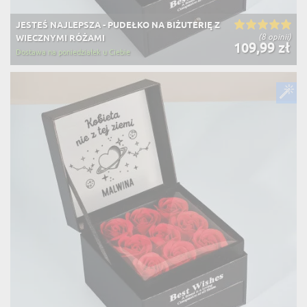
JESTEŚ NAJLEPSZA - PUDEŁKO NA BIŻUTERIĘ Z
(8 opinii)
WIECZNYMI RÓŻAMI
109,99 zł
Dostawa na poniedziałek u Ciebie