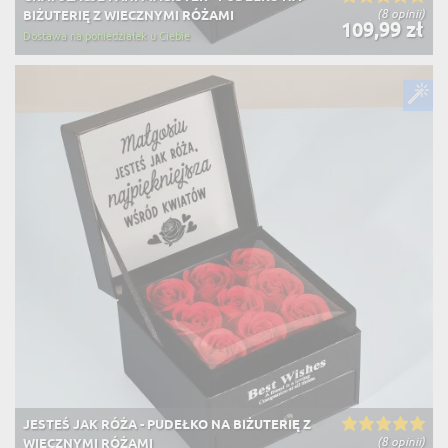
(8 opinii)
BIŻUTERIĘ Z WIECZNYMI RÓŻAMI
109,99 zł
Dostawa na poniedziałek u Ciebie
JESTEŚ JAK RÓŻA - PUDEŁKO NA BIŻUTERIĘ Z
(8 opinii)
WIECZNYMI RÓŻAMI