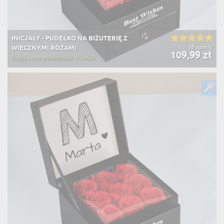
INICJAŁY - PUDEŁKO NA BIŻUTERIĘ Z
(8 opinii)
WIECZNYMI RÓŻAMI
109,99 zł
Dostawa na poniedziałek u Ciebie