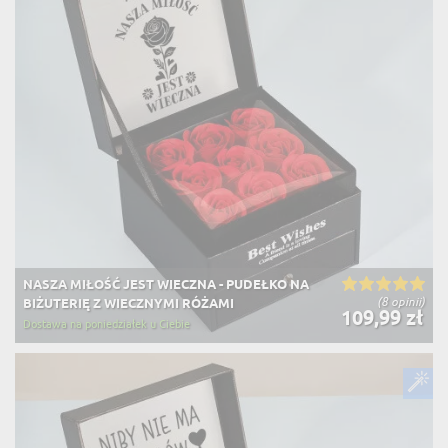
NASZA MIŁOŚĆ JEST WIECZNA - PUDEŁKO NA
(8 opinii)
BIŻUTERIĘ Z WIECZNYMI RÓŻAMI
109,99 zł
Dostawa na poniedziałek u Ciebie