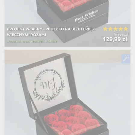
PROJEKT WŁASNY - PUDEŁKO NA BIŻUTERIĘ Z
(8 opinii)
WIECZNYMI RÓŻAMI
129,99 zł
Dostawa na poniedziałek u Ciebie