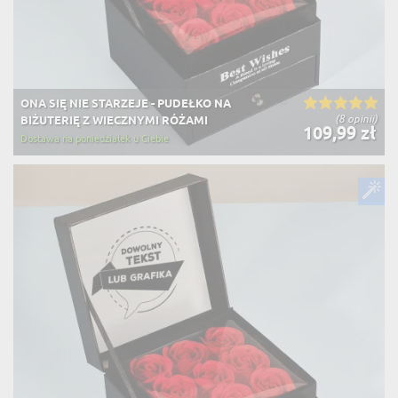
ONA SIĘ NIE STARZEJE - PUDEŁKO NA
(8 opinii)
BIŻUTERIĘ Z WIECZNYMI RÓŻAMI
109,99 zł
Dostawa na poniedziałek u Ciebie