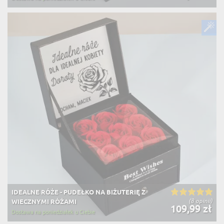
IDEALNE RÓŻE - PUDEŁKO NA BIŻUTERIĘ Z
(8 opinii)
WIECZNYMI RÓŻAMI
109,99 zł
Dostawa na poniedziałek u Ciebie