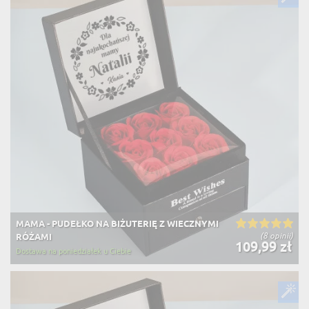
MAMA - PUDEŁKO NA BIŻUTERIĘ Z WIECZNYMI
(8 opinii)
RÓŻAMI
109,99 zł
Dostawa na poniedziałek u Ciebie