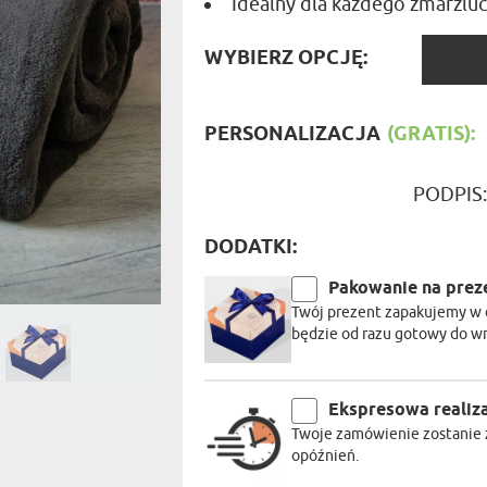
Idealny dla każdego zmarzluc
PODRÓŻ
SZKLANKI DO PIWA
ROWERZ
Y SPOŻYWCZE
PREZENT DLA
FIRM
WYBIE
SENIORA
WYBIERZ OPCJĘ:
SPORTO
OPCJĘ
ER PREZENTU
STRAŻA
SZEFA
WĘDKAR
PERSONALIZACJA
(GRATIS):
ŻARTOWN
PODPIS
DODATKI:
Pakowanie na prez
Twój prezent zapakujemy w 
będzie od razu gotowy do w
Ekspresowa realiz
Twoje zamówienie zostanie z
opóźnień.