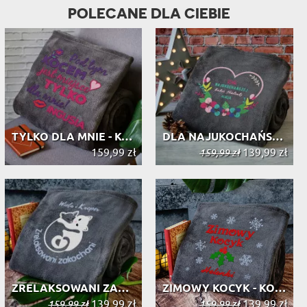
POLECANE DLA CIEBIE
TYLKO DLA MNIE - KOC Z HAFTEM
DLA NAJUKOCHAŃSZEJ BABCI - KOC Z HA...
159,99 zł
139,99 zł
159,99 zł
ZRELAKSOWANI ZAKOCHANI - KOC Z HAFTEM
ZIMOWY KOCYK - KOC Z HAFTEM
139,99 zł
139,99 zł
159,99 zł
159,99 zł