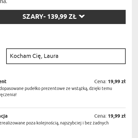
ha.
NIKA
YSTY
RZ
SZARY
- 139,99 ZŁ
WCA
:
KA
ZA
ISIA
:
ent
Cena:
19,99 zł
dopasowane pudełko prezentowe ze wstążką, dzięki temu
ręczenia!
acja
Cena:
19,99 zł
realizowane poza kolejnością, najszybciej i bez żadnych