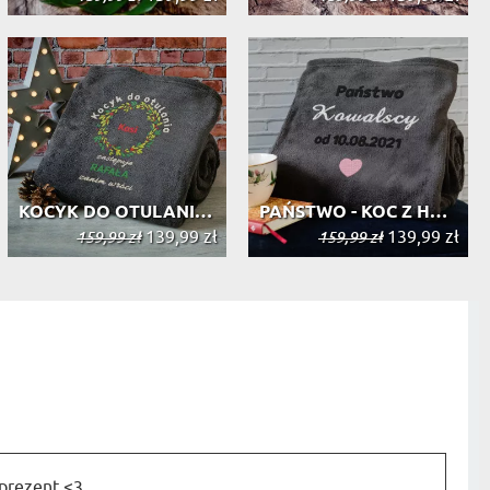
KOCYK DO OTULANIA - KOC Z HAFTEM
PAŃSTWO - KOC Z HAFTEM
139,99 zł
139,99 zł
159,99 zł
159,99 zł
prezent <3