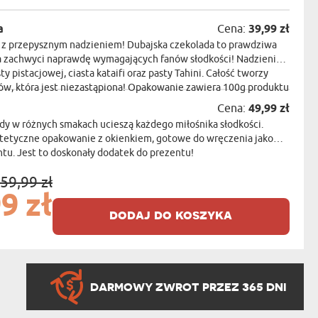
a
Cena:
39,99 zł
a z przepysznym nadzieniem! Dubajska czekolada to prawdziwa
ra zachwyci naprawdę wymagających fanów słodkości! Nadzienie
ty pistacjowej, ciasta kataifi oraz pasty Tahini. Całość tworzy
w, która jest niezastąpiona! Opakowanie zawiera 100g produktu
Cena:
49,99 zł
dy w różnych smakach ucieszą każdego miłośnika słodkości.
stetyczne opakowanie z okienkiem, gotowe do wręczenia jako
u. Jest to doskonały dodatek do prezentu!
59,99 zł
9 zł
dodaj do koszyka
DARMOWY ZWROT PRZEZ 365 DNI