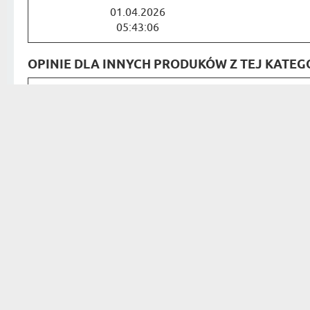
01.04.2026
05:43:06
OPINIE DLA INNYCH PRODUKÓW Z TEJ KATEGO
Bardzo dobra jakość kocyka, 
Liudmyla
opakowanie na prezent, to r
08.06.2026
05:00:21
Weeken
Szybka realizacja zamówieni
Krzysztof
zapakowane. Wygląd i pozost
kochana kobieta bardzo zadowolo
08.02.2024
13:21:21
Ciepe
Kocyk jest bardzo przytulny 