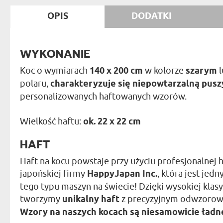
OPIS
DODATKI
WYKONANIE
Koc o wymiarach
140 x 200 cm
w kolorze
szarym
l
polaru,
charakteryzuje się niepowtarzalną puszy
personalizowanych haftowanych wzorów.
Wielkość haftu:
ok. 22 x 22 cm
HAFT
Haft na kocu powstaje przy użyciu profesjonalnej 
japońskiej firmy
HappyJapan Inc.
, która jest je
tego typu maszyn na świecie! Dzięki wysokiej kla
tworzymy
unikalny haft
z precyzyjnym odwzorowa
Wzory na naszych kocach są niesamowicie ładne