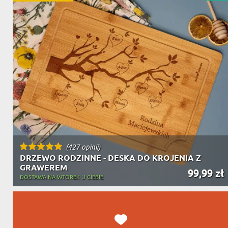
DZIADKA
PRODUKT
PREZENT DLA
TEŚCIÓW
CHARAKT
(427 opinii)
DRZEWO RODZINNE - DESKA DO KROJENIA Z
GRAWEREM
99,99 zł
DOSTAWA NA WTOREK U CIEBIE