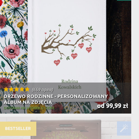
NIKA
YSTY
WCA
KA
ZA
ISIA
(659 opinii)
DRZEWO RODZINNE - PERSONALIZOWANY
ALBUM NA ZDJĘCIA
od 99,99 zł
DOSTAWA NA WTOREK U CIEBIE
BESTSELLER