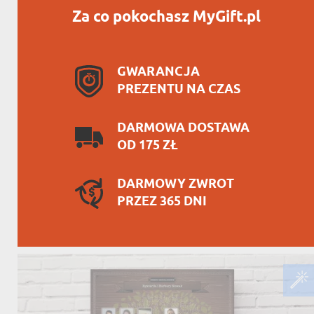
Za co pokochasz MyGift.pl
GWARANCJA
PREZENTU NA CZAS
DARMOWA DOSTAWA
OD 175 ZŁ
DARMOWY ZWROT
PRZEZ 365 DNI