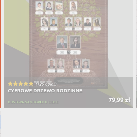
(129 opinii)
CYFROWE DRZEWO RODZINNE
79,99 zł
DOSTAWA NA WTOREK U CIEBIE