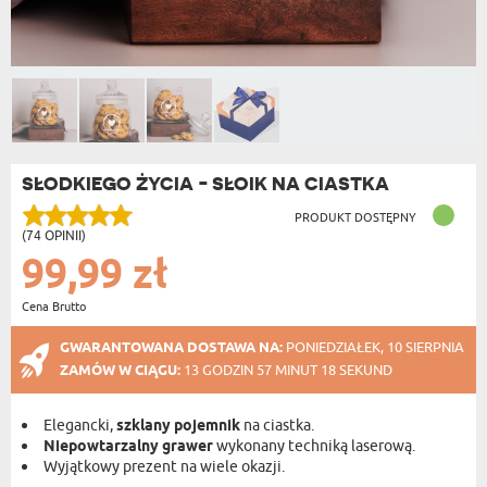
SŁODKIEGO ŻYCIA - SŁOIK NA CIASTKA
PRODUKT DOSTĘPNY
(74 OPINII)
99,99 zł
Cena Brutto
GWARANTOWANA DOSTAWA NA:
PONIEDZIAŁEK, 10 SIERPNIA
ZAMÓW W CIĄGU:
13 GODZIN 57 MINUT 18 SEKUND
Elegancki,
szklany pojemnik
na ciastka.
Niepowtarzalny grawer
wykonany techniką laserową.
Wyjątkowy prezent na wiele okazji.