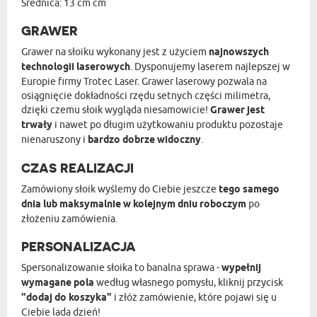
Średnica: 13 cm cm
GRAWER
Grawer na słoiku wykonany jest z użyciem
najnowszych
technologii laserowych
. Dysponujemy laserem najlepszej w
Europie firmy Trotec Laser. Grawer laserowy pozwala na
osiągnięcie dokładności rzędu setnych części milimetra,
dzięki czemu słoik wygląda niesamowicie!
Grawer jest
trwały
i nawet po długim użytkowaniu produktu pozostaje
nienaruszony i
bardzo dobrze widoczny
.
CZAS REALIZACJI
Zamówiony słoik wyślemy do Ciebie jeszcze
tego samego
dnia lub maksymalnie w kolejnym dniu roboczym
po
złożeniu zamówienia.
PERSONALIZACJA
Spersonalizowanie słoika to banalna sprawa -
wypełnij
wymagane pola
według własnego pomysłu, kliknij przycisk
"dodaj do koszyka"
i złóż zamówienie, które pojawi się u
Ciebie lada dzień!