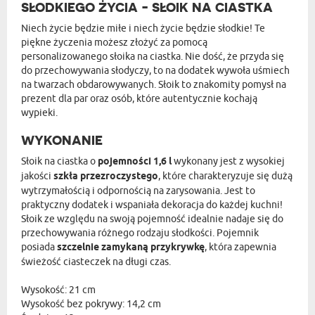
SŁODKIEGO ŻYCIA - SŁOIK NA CIASTKA
Niech życie będzie miłe i niech życie będzie słodkie! Te
piękne życzenia możesz złożyć za pomocą
personalizowanego słoika na ciastka. Nie dość, że przyda się
do przechowywania słodyczy, to na dodatek wywoła uśmiech
na twarzach obdarowywanych. Słoik to znakomity pomysł na
prezent dla par oraz osób, które autentycznie kochają
wypieki.
WYKONANIE
Słoik na ciastka o
pojemności 1,6 l
wykonany jest z wysokiej
jakości
szkła przezroczystego
, które charakteryzuje się dużą
wytrzymałością i odpornością na zarysowania. Jest to
praktyczny dodatek i wspaniała dekoracja do każdej kuchni!
Słoik ze względu na swoją pojemność idealnie nadaje się do
przechowywania różnego rodzaju słodkości. Pojemnik
posiada
szczelnie zamykaną przykrywkę
, która zapewnia
świeżość ciasteczek na długi czas.
Wysokość: 21 cm
Wysokość bez pokrywy: 14,2 cm