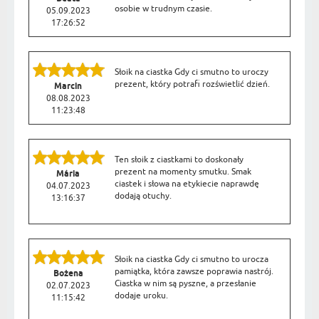
osobie w trudnym czasie.
05.09.2023
17:26:52
Słoik na ciastka Gdy ci smutno to uroczy
prezent, który potrafi rozświetlić dzień.
Marcin
08.08.2023
11:23:48
Ten słoik z ciastkami to doskonały
prezent na momenty smutku. Smak
Mária
ciastek i słowa na etykiecie naprawdę
04.07.2023
dodają otuchy.
13:16:37
Słoik na ciastka Gdy ci smutno to urocza
pamiątka, która zawsze poprawia nastrój.
Bożena
Ciastka w nim są pyszne, a przesłanie
02.07.2023
dodaje uroku.
11:15:42