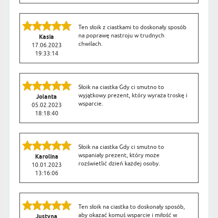
Ten słoik z ciastkami to doskonały sposób
na poprawę nastroju w trudnych
Kasia
chwilach.
17.06.2023
19:33:14
Słoik na ciastka Gdy ci smutno to
wyjątkowy prezent, który wyraża troskę i
Jolanta
wsparcie.
05.02.2023
18:18:40
Słoik na ciastka Gdy ci smutno to
wspaniały prezent, który może
Karolina
rozświetlić dzień każdej osoby.
10.01.2023
13:16:06
Ten słoik na ciastka to doskonały sposób,
aby okazać komuś wsparcie i miłość w
Justyna