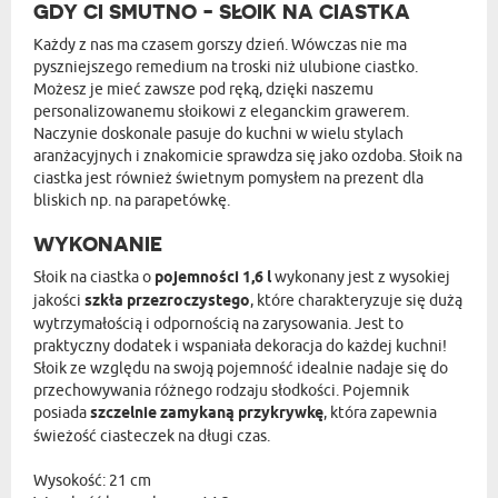
GDY CI SMUTNO - SŁOIK NA CIASTKA
Każdy z nas ma czasem gorszy dzień. Wówczas nie ma
pyszniejszego remedium na troski niż ulubione ciastko.
Możesz je mieć zawsze pod ręką, dzięki naszemu
personalizowanemu słoikowi z eleganckim grawerem.
Naczynie doskonale pasuje do kuchni w wielu stylach
aranżacyjnych i znakomicie sprawdza się jako ozdoba. Słoik na
ciastka jest również świetnym pomysłem na prezent dla
bliskich np. na parapetówkę.
WYKONANIE
Słoik na ciastka o
pojemności 1,6 l
wykonany jest z wysokiej
jakości
szkła przezroczystego
, które charakteryzuje się dużą
wytrzymałością i odpornością na zarysowania. Jest to
praktyczny dodatek i wspaniała dekoracja do każdej kuchni!
Słoik ze względu na swoją pojemność idealnie nadaje się do
przechowywania różnego rodzaju słodkości. Pojemnik
posiada
szczelnie zamykaną przykrywkę
, która zapewnia
świeżość ciasteczek na długi czas.
Wysokość: 21 cm