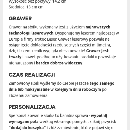
Wysokość bez pokrywy: 14,2 cm
Średnica: 13 cm cm
GRAWER
Grawer na słoiku wykonany jest z użyciem
najnowszych
technologii laserowych
. Dysponujemy laserem najlepszej w
Europie firmy Trotec Laser. Grawer laserowy pozwala na
osiągnięcie dokładności rzędu setnych części milimetra,
dzięki czemu słoik wygląda niesamowicie!
Grawer jest
trwały
i nawet po długim użytkowaniu produktu pozostaje
nienaruszony i
bardzo dobrze widoczny
.
CZAS REALIZACJI
Zamówiony słoik wyślemy do Ciebie jeszcze
tego samego
dnia lub maksymalnie w kolejnym dniu roboczym
po
złożeniu zamówienia.
PERSONALIZACJA
Spersonalizowanie słoika to banalna sprawa -
wypełnij
wymagane pola
według własnego pomysłu, kliknij przycisk
"dodaj do koszyka"
i złóż zamówienie, które pojawi się u