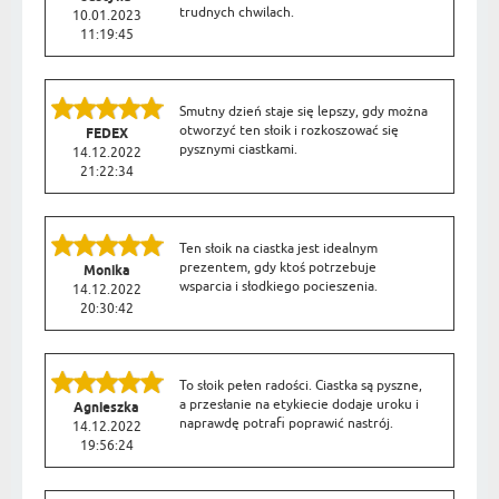
trudnych chwilach.
10.01.2023
11:19:45
Smutny dzień staje się lepszy, gdy można
otworzyć ten słoik i rozkoszować się
FEDEX
pysznymi ciastkami.
14.12.2022
21:22:34
Ten słoik na ciastka jest idealnym
prezentem, gdy ktoś potrzebuje
Monika
wsparcia i słodkiego pocieszenia.
14.12.2022
20:30:42
To słoik pełen radości. Ciastka są pyszne,
a przesłanie na etykiecie dodaje uroku i
Agnieszka
naprawdę potrafi poprawić nastrój.
14.12.2022
19:56:24