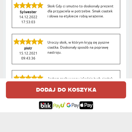
Słoik Gdy ci smutno to doskonały prezent
dla przyjaciela w potrzebie. Smak ciastek
Sylwester
i słowa na etykiecie robią wrażenie.
14.12.2022
17:53:03
Uroczy słoik, w którym kryją się pyszne
ciastka. Doskonały sposób na poprawę
piotr
nastroju.
15.12.2021
09:43:36
Jestem zachwycony jakością tych ciastek.
Słoik to miły dodatek, a smak ciastek jest
piotr
dodaj do koszyka
wyjątkowy.
15.12.2021
09:25:08
OPINIE DLA INNYCH PRODUKÓW Z TEJ KATEGORII:
Bardzo szybki czas realizacji zamówienia,
chociaż był to projekt własny. Bardzo
Kinga