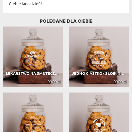
Ciebie lada dzień!
POLECANE DLA CIEBIE
LEKARSTWO NA SMUTECZKI - SŁOIK NA C...
JEDNO CIASTKO - SŁOIK NA CIASTKA
99,99 zł
99,99 zł