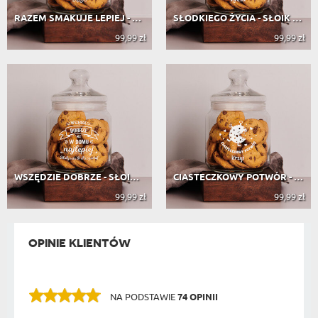
RAZEM SMAKUJE LEPIEJ - SŁOIK NA CIA...
SŁODKIEGO ŻYCIA - SŁOIK NA CIASTKA
99,99 zł
99,99 zł
WSZĘDZIE DOBRZE - SŁOIK NA CIASTKA
CIASTECZKOWY POTWÓR - SŁOIK NA CIASTKA
99,99 zł
99,99 zł
OPINIE KLIENTÓW
NA PODSTAWIE
74 OPINII