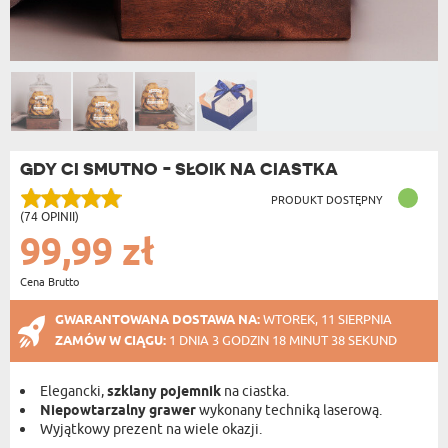
GDY CI SMUTNO - SŁOIK NA CIASTKA
PRODUKT DOSTĘPNY
(74 OPINII)
99,99 zł
Cena Brutto
GWARANTOWANA DOSTAWA NA:
WTOREK, 11 SIERPNIA
ZAMÓW W CIĄGU:
1 DNIA 3 GODZIN 18 MINUT 37 SEKUND
Elegancki,
szklany pojemnik
na ciastka.
Niepowtarzalny grawer
wykonany techniką laserową.
Wyjątkowy prezent na wiele okazji.