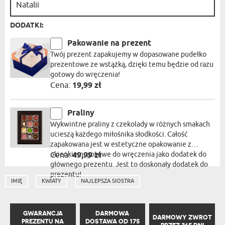
DODATKI:
Pakowanie na prezent
Twój prezent zapakujemy w dopasowane pudełko
prezentowe ze wstążką, dzięki temu będzie od razu
gotowy do wręczenia!
Cena:
19,99 zł
Praliny
Wykwintne praliny z czekolady w różnych smakach
ucieszą każdego miłośnika słodkości. Całość
zapakowana jest w estetyczne opakowanie z
okienkiem, gotowe do wręczenia jako dodatek do
Cena:
49,99 zł
głównego prezentu. Jest to doskonały dodatek do
prezentu!
IMIĘ
KWIATY
NAJLEPSZA SIOSTRA
GWARANCJA
DARMOWA
DARMOWY ZWROT
PREZENTU NA
DOSTAWA OD 175