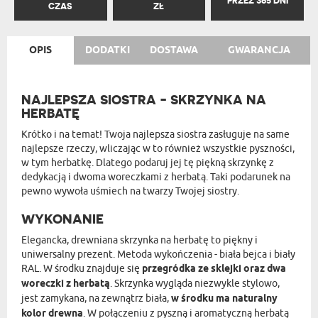
PRZEZ 365 DNI
CZAS
ZŁ
OPIS
DODATKI
DOSTAWA
GWARANCJA
NAJLEPSZA SIOSTRA - SKRZYNKA NA
HERBATĘ
Krótko i na temat! Twoja najlepsza siostra zasługuje na same
najlepsze rzeczy, wliczając w to również wszystkie pyszności,
w tym herbatkę. Dlatego podaruj jej tę piękną skrzynkę z
dedykacją i dwoma woreczkami z herbatą. Taki podarunek na
pewno wywoła uśmiech na twarzy Twojej siostry.
WYKONANIE
Elegancka, drewniana skrzynka na herbatę to piękny i
uniwersalny prezent. Metoda wykończenia - biała bejca i biały
RAL. W środku znajduje się
przegródka ze sklejki oraz dwa
woreczki z herbatą
. Skrzynka wygląda niezwykle stylowo,
jest zamykana, na zewnątrz biała,
w środku ma naturalny
kolor drewna
. W połączeniu z pyszną i aromatyczną herbatą