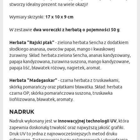
stworzy idealny prezent na wiele okazji!
Wymiary skrzynki:
17 x 10 x 9 cm
W zestawie
dwa woreczki z herbatą o pojemności 50 g
:
Herbata "Rajski ptak"
- zielona herbata Sencha z dodatkiem
słodkiego ananasa, owoców papai, mango i kwaskowej
żurawiny. Skład: herbata zielona Sencha, ananas kandyzowany,
papaja kandyzowana, żurawina suszona, mango kandyzowane,
papaja liść, bławatek różowy, nagietek, aromat.
Herbata "Madagaskar"
- czarna herbata z truskawkami,
skórką pomarańczy oraz płatkami bławatka. Skład: herbata
czarna OP, skórka pomarańczowa suszona, truskawka
liofilizowana, bławatek, aromaty.
NADRUK
Nadruk wykonany jest w
innowacyjnej technologii UV
, która
zapewnia doskonałą trwałość oraz najwyższą jakość grafiki.
Druk UV to jedna z najnowocześniejszych metod druku