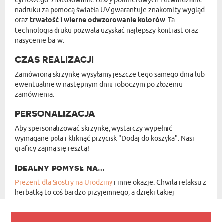
cyfrowego. Zastosowanie tuszy polimerowych i utwardzanie
nadruku za pomocą światła UV gwarantuje znakomity wygląd
oraz
trwałość i wierne odwzorowanie kolorów
. Ta
technologia druku pozwala uzyskać najlepszy kontrast oraz
nasycenie barw.
CZAS REALIZACJI
Zamówioną skrzynkę wysyłamy jeszcze tego samego dnia lub
ewentualnie w następnym dniu roboczym po złożeniu
zamówienia.
PERSONALIZACJA
Aby spersonalizować skrzynkę, wystarczy wypełnić
wymagane pola i kliknąć przycisk "Dodaj do koszyka". Nasi
graficy zajmą się resztą!
Idealny pomysł na…
Prezent dla Siostry na Urodziny
i inne okazje. Chwila relaksu z
herbatką to coś bardzo przyjemnego, a dzięki takiej
skrzyneczce będzie jeszcze lepiej, zobaczysz!