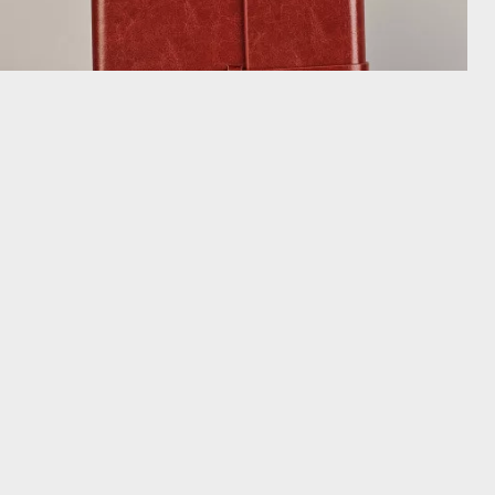
(140 opinii)
TWOJE IMIĘ - ELEGANCKI NOTES
94,99 zł
DOSTAWA NA WTOREK U CIEBIE
BESTSELLER