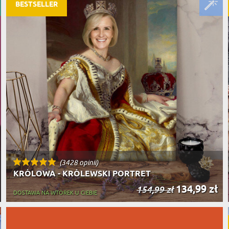
PODRÓŻ
BESTSELLER
SZKLANKI DO WHISKY
BESTSELLER
ROWERZ
Y SPOŻYWCZE
PREZENT DLA
FIRM
SENIORA
SPORTO
ER PREZENTU
STRAŻA
SZEFA
WĘDKAR
ŻARTOWN
(3428 opinii)
KRÓLOWA - KRÓLEWSKI PORTRET
134,99 zł
154,99 zł
DOSTAWA NA WTOREK U CIEBIE