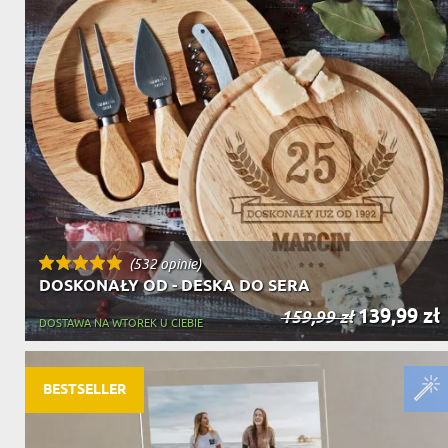
(532 opinie)
DOSKONAŁY OD - DESKA DO SERA
139,99 zł
159,99 zł
DOSTAWA NA WTOREK U CIEBIE
BESTSELLER