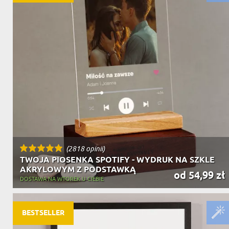
(2818 opinii)
TWOJA PIOSENKA SPOTIFY - WYDRUK NA SZKLE
AKRYLOWYM Z PODSTAWKĄ
od 54,99 zł
DOSTAWA NA WTOREK U CIEBIE
BESTSELLER