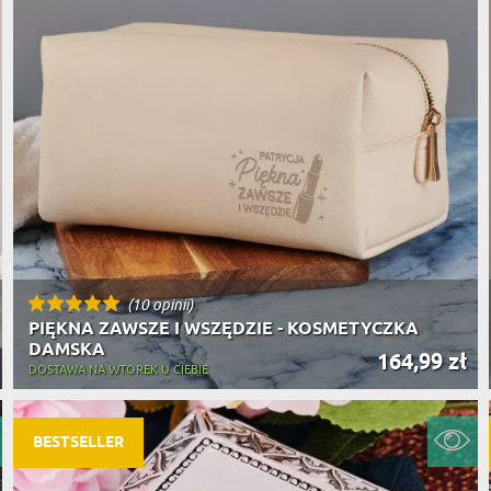
(10 opinii)
PIĘKNA ZAWSZE I WSZĘDZIE - KOSMETYCZKA
DAMSKA
164,99 zł
DOSTAWA NA WTOREK U CIEBIE
BESTSELLER