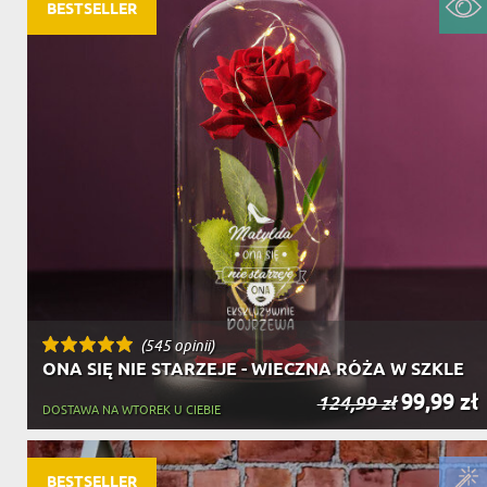
DZIADKA
BESTSELLER
PRODUKT
PREZENT DLA
TEŚCIÓW
CHARAKT
(545 opinii)
ONA SIĘ NIE STARZEJE - WIECZNA RÓŻA W SZKLE
99,99 zł
124,99 zł
DOSTAWA NA WTOREK U CIEBIE
BESTSELLER