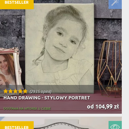
NIKA
BESTSELLER
YSTY
WCA
KA
ZA
ISIA
(2935 opinii)
HAND DRAWING - STYLOWY PORTRET
od 104,99 zł
DOSTAWA NA WTOREK U CIEBIE
BESTSELLER