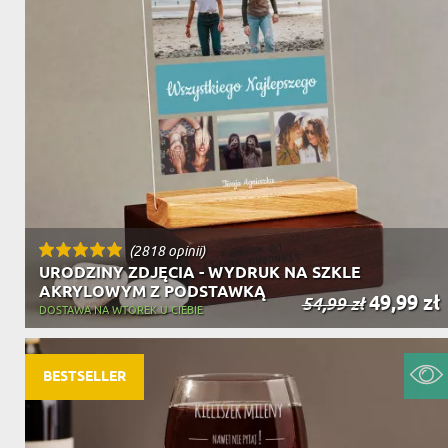
(2818 opinii)
URODZINY ZDJĘCIA - WYDRUK NA SZKLE
AKRYLOWYM Z PODSTAWKĄ
49,99 zł
54,99 zł
DOSTAWA NA WTOREK U CIEBIE
BESTSELLER