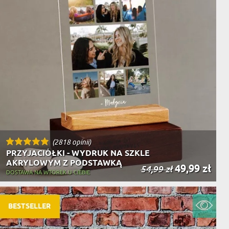
(2818 opinii)
PRZYJACIÓŁKI - WYDRUK NA SZKLE
AKRYLOWYM Z PODSTAWKĄ
49,99 zł
54,99 zł
DOSTAWA NA WTOREK U CIEBIE
BESTSELLER