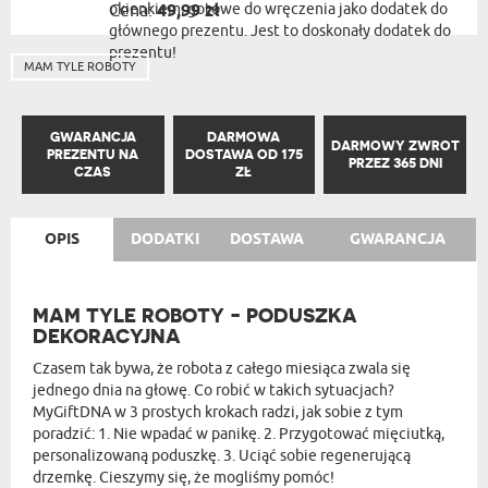
okienkiem, gotowe do wręczenia jako dodatek do
Cena:
49,99 zł
głównego prezentu. Jest to doskonały dodatek do
prezentu!
MAM TYLE ROBOTY
GWARANCJA
DARMOWA
DARMOWY ZWROT
PREZENTU NA
DOSTAWA OD 175
PRZEZ 365 DNI
CZAS
ZŁ
OPIS
DODATKI
DOSTAWA
GWARANCJA
MAM TYLE ROBOTY - PODUSZKA
DEKORACYJNA
Czasem tak bywa, że robota z całego miesiąca zwala się
jednego dnia na głowę. Co robić w takich sytuacjach?
MyGiftDNA w 3 prostych krokach radzi, jak sobie z tym
poradzić: 1. Nie wpadać w panikę. 2. Przygotować mięciutką,
personalizowaną poduszkę. 3. Uciąć sobie regenerującą
drzemkę. Cieszymy się, że mogliśmy pomóc!