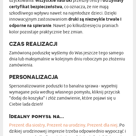
użytkowania.
Wszystkie nadruki
przeszły testy i
otrzymały
certyfikat bezpieczeństwa
, co oznacza, że nie mają
szkodliwego wpływu nawet na najmłodsze dzieci. Dzięki
innowacyjnym zastosowaniom
druki są niezwykle trwałe i
odporne na spieranie
. Nawet po kilkudziesięciu praniach
kolor pozostaje praktycznie bez zmian.
CZAS REALIZACJI
Zamówioną poduszkę wyślemy do Was jeszcze tego samego
dnia lub maksymalnie w kolejnym dniu roboczym po złożeniu
zamówienia.
PERSONALIZACJA
Spersonalizowanie poduszki to banalna sprawa - wypełnij
wymagane pola według własnego pomysłu, kliknij przycisk
"dodaj do koszyka" i złóż zamówienie, które pojawi się u
Ciebie lada dzień!
Idealny pomysł na…
Prezent dla siostry
.
Prezent na urodziny
.
Prezent dla niej
. Po
dzikiej urodzinowej imprezie trzeba odpowiednio wypocząć i