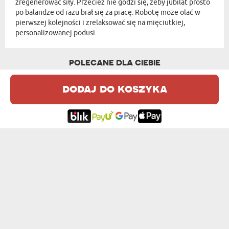
zregenerować siły. Przecież nie godzi się, żeby jubilat prosto
po balandze od razu brał się za pracę. Robotę może olać w
pierwszej kolejności i zrelaksować się na mięciutkiej,
personalizowanej podusi.
POLECANE DLA CIEBIE
dodaj do koszyka
PADŁAŚ? POLEŻ - PODUSZKA DEKORACYJNA
KRÓLOWA DRZEMEK - PODUSZKA DEKORACYJNA
69,99 zł
69,99 zł