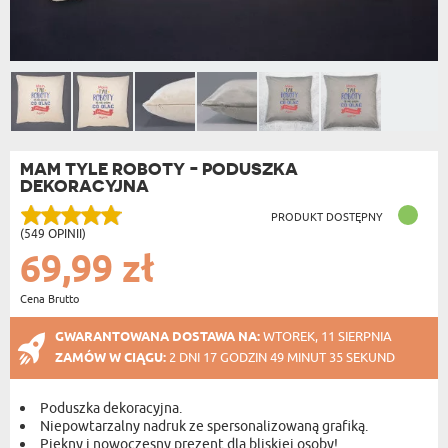
MAM TYLE ROBOTY - PODUSZKA
DEKORACYJNA
PRODUKT DOSTĘPNY
(549 OPINII)
69,99 zł
Cena Brutto
GWARANTOWANA DOSTAWA NA:
WTOREK, 11 SIERPNIA
ZAMÓW W CIĄGU:
2 DNI 17 GODZIN 49 MINUT 34 SEKUND
Poduszka dekoracyjna.
Niepowtarzalny nadruk ze spersonalizowaną grafiką.
Piękny i nowoczesny prezent dla bliskiej osoby!