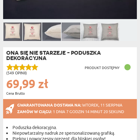
ONA SIĘ NIE STARZEJE - PODUSZKA
DEKORACYJNA
PRODUKT DOSTĘPNY
(549 OPINII)
69,99 zł
Cena Brutto
GWARANTOWANA DOSTAWA NA:
WTOREK, 11 SIERPNIA
ZAMÓW W CIĄGU:
1 DNIA 7 GODZIN 14 MINUT 19 SEKUND
Poduszka dekoracyjna.
Niepowtarzalny nadruk ze spersonalizowaną grafiką.
Piękny i nowoczesny prezent dla bliskiej osoby!