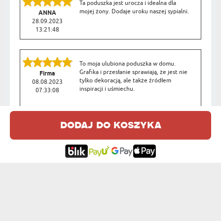
Ta poduszka jest urocza i idealna dla
mojej żony. Dodaje uroku naszej sypialni.
ANNA
28.09.2023
13:21:48
To moja ulubiona poduszka w domu.
Grafika i przesłanie sprawiają, że jest nie
Firma
tylko dekoracją, ale także źródłem
08.08.2023
inspiracji i uśmiechu.
07:33:08
dodaj do koszyka
Bardzo dobry kontakt ze sklepem,
szybkość i jakość produktów.
Maria
05.08.2023
17:27:00
Poduszka dekoracyjna Ona się nie
starzeje to uroczy dodatek do naszego
MARIA
salonu. Wyrazista grafika i przesłanie
02.08.2023
sprawiają, że jest niezastąpiona.
15:57:12