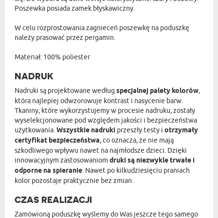
Poszewka posiada zamek błyskawiczny.
W celu rozprostowania zagnieceń poszewkę na poduszkę
należy prasować przez pergamin.
Materiał: 100% poliester
NADRUK
Nadruki są projektowane według
specjalnej palety kolorów
,
która najlepiej odwzorowuje kontrast i nasycenie barw.
Tkaniny, które wykorzystujemy w procesie nadruku, zostały
wyselekcjonowane pod względem jakości i bezpieczeństwa
użytkowania.
Wszystkie nadruki
przeszły testy i
otrzymały
certyfikat bezpieczeństwa
, co oznacza, że nie mają
szkodliwego wpływu nawet na najmłodsze dzieci. Dzięki
innowacyjnym zastosowaniom
druki są niezwykle trwałe i
odporne na spieranie
. Nawet po kilkudziesięciu praniach
kolor pozostaje praktycznie bez zmian.
CZAS REALIZACJI
Zamówioną poduszkę wyślemy do Was jeszcze tego samego