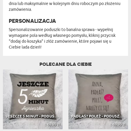
dnia lub maksymalnie w kolejnym dniu roboczym po złożeniu
zamówienia.
PERSONALIZACJA
Spersonalizowanie poduszki to banalna sprawa - wypełnij
wymagane pola według własnego pomysłu, kliknij przycisk
"dodaj do koszyka" i złóż zamówienie, które pojawi się u
Ciebie lada dzień!
POLECANE DLA CIEBIE
JESZCZE 5 MINUT - PODUSZKA DEKORACYJNA
PADŁAŚ? POLEŻ - PODUSZKA DEKORACYJNA
69,99 zł
69,99 zł