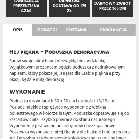
GWARANCJA
DARMOWA
DARMOWY ZWROT
PREZENTU NA
DOSTAWA OD 175
PRZEZ 365 DNI
CZAS
ZŁ
OPIS
DODATKI
DOSTAWA
GWARANCJA
Hej piękna - Poduszka dekoracyjna
Spraw swojej ukochanej niezwykłą niespodziankę.
Wyjątkowym prezentem będzie poduszka z nadrukowanym
napisem, który pokaże jej, że jest dla Ciebie piękna a przy
okazji będzie miłą dekoracją.
WYKONANIE
Poduszka o wymiarach 50 x 50 cm i grubości 13/15 cm.
Posiada miękkie i sprężyste wypełnienie z włókna
poliestrowego w kolorze białym. Poduszka dopasowuje się do
kształtów ciała i szybko powraca do stanu naturalnego.
Wypełnienie jest wolne od alergenów i bezzapachowe.
Poszewka wykonana z miłej tkaniny nie blaknie i nie przeciera
się. Do wyboru są dwie wersje kolorystyczne: szary i beżowy.