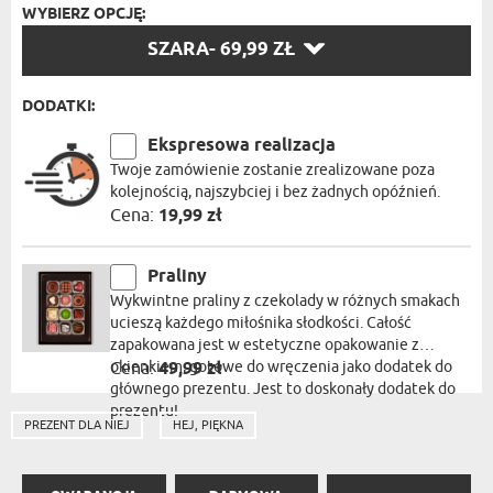
WYBIERZ OPCJĘ:
WYBIERZ
SZARA
- 69,99 ZŁ
OPCJĘ:
DODATKI:
Ekspresowa realizacja
Twoje zamówienie zostanie zrealizowane poza
kolejnością, najszybciej i bez żadnych opóźnień.
Cena:
19,99 zł
Praliny
Wykwintne praliny z czekolady w różnych smakach
ucieszą każdego miłośnika słodkości. Całość
zapakowana jest w estetyczne opakowanie z
okienkiem, gotowe do wręczenia jako dodatek do
Cena:
49,99 zł
głównego prezentu. Jest to doskonały dodatek do
prezentu!
PREZENT DLA NIEJ
HEJ, PIĘKNA