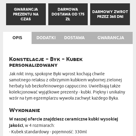
GWARANCJA
DARMOWA
DARMOWY ZWROT
PREZENTU NA
DOSTAWA OD 175
PRZEZ 365 DNI
CZAS
ZŁ
OPIS
DODATKI
DOSTAWA
GWARANCJA
Konstelacje - Byk - Kubek
personalizowany
Jak nikt inny, spokojne Byki wprost kochają chwile
samotnego relaksu z olbrzymim kubkiem wybornej zielonej
herbaty lub bezkofeinowego cappuccino. Uwielbiają także
kolekcjonować wyjątkowe prezenty - kubki. Piękny i unikalny
wzór na tym egzemplarzu wywoła zachwyt każdego Byka.
Wykonanie
W naszej ofercie znajdziesz ceramiczne kubki wysokiej
jakości
, w 4 rozmiarach:
- Kubek standardowy - pojemność: 330ml