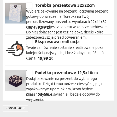
Torebka prezentowa 32x22cm
Wybierz pakowanie na prezent i otrzymaj prezent
gotowy do wręczenia! Torebka na Twój
personalizowany prezent, o wymiarach 22x11x32
cm, wykonana jest z papieru w kolorze niebieskim.
Cena:
9,99 zł
Do niej dołączona jest też nalepka, dzięki której
zabezpieczysz ją przed otwieraniem.
Ekspresowa realizacja
Twoje zamówienie zostanie zrealizowane poza
kolejnością, najszybciej i bez żadnych opóźnień.
Cena:
19,99 zł
Pudełko prezentowe 12,5x10cm
Dodaj pakowanie na prezent do wybranego
produktu. Dzięki temu możesz cieszyć się pięknie
zapakowanym upominkiem, który będzie
prezentował się świetnie i będzie gotowy do
Cena:
24,99 zł
wręczenia.
KONSTELACJE