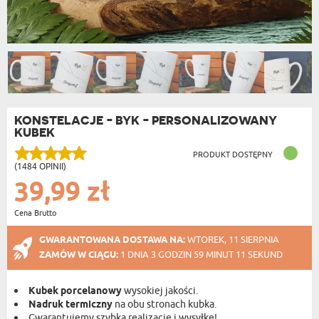
KONSTELACJE - BYK - PERSONALIZOWANY
KUBEK
PRODUKT DOSTĘPNY
(1484 OPINII)
39,99 zł
Cena Brutto
GWARANTOWANA DOSTAWA NA:
WTOREK, 11 SIERPNIA
ZAMÓW W CIĄGU:
1 DNIA 3 GODZIN 59 MINUT 10 SEKUND
Kubek porcelanowy
wysokiej jakości.
Nadruk termiczny
na obu stronach kubka.
Gwarantujemy szybką realizację i wysyłkę!