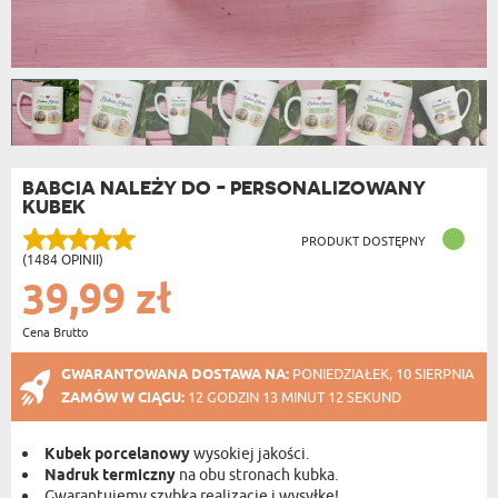
BABCIA NALEŻY DO - PERSONALIZOWANY
KUBEK
PRODUKT DOSTĘPNY
(1484 OPINII)
39,99 zł
Cena Brutto
GWARANTOWANA DOSTAWA NA:
PONIEDZIAŁEK, 10 SIERPNIA
ZAMÓW W CIĄGU:
12 GODZIN 13 MINUT 11 SEKUND
Kubek porcelanowy
wysokiej jakości.
Nadruk termiczny
na obu stronach kubka.
Gwarantujemy szybką realizację i wysyłkę!