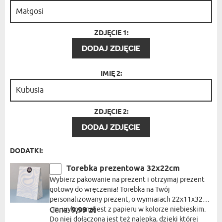
ZDJĘCIE 1:
DODAJ ZDJĘCIE
IMIĘ 2:
ZDJĘCIE 2:
DODAJ ZDJĘCIE
DODATKI:
Torebka prezentowa 32x22cm
Wybierz pakowanie na prezent i otrzymaj prezent
gotowy do wręczenia! Torebka na Twój
personalizowany prezent, o wymiarach 22x11x32
cm, wykonana jest z papieru w kolorze niebieskim.
Cena:
9,99 zł
Do niej dołączona jest też nalepka, dzięki której