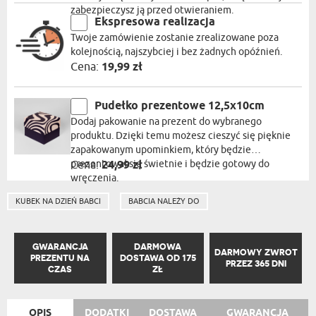
zabezpieczysz ją przed otwieraniem.
Ekspresowa realizacja
Twoje zamówienie zostanie zrealizowane poza
kolejnością, najszybciej i bez żadnych opóźnień.
Cena:
19,99 zł
Pudełko prezentowe 12,5x10cm
Dodaj pakowanie na prezent do wybranego
produktu. Dzięki temu możesz cieszyć się pięknie
zapakowanym upominkiem, który będzie
prezentował się świetnie i będzie gotowy do
Cena:
24,99 zł
wręczenia.
KUBEK NA DZIEŃ BABCI
BABCIA NALEŻY DO
GWARANCJA
DARMOWA
DARMOWY ZWROT
PREZENTU NA
DOSTAWA OD 175
PRZEZ 365 DNI
CZAS
ZŁ
OPIS
DODATKI
DOSTAWA
GWARANCJA