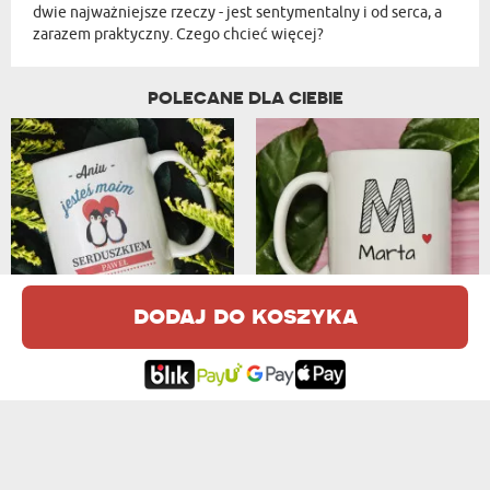
dwie najważniejsze rzeczy - jest sentymentalny i od serca, a
zarazem praktyczny. Czego chcieć więcej?
POLECANE DLA CIEBIE
MOJE SERDUSZKO - PERSONALIZOWANY KUBEK
TWOJE IMIĘ - PERSONALIZOWANY KUBEK
dodaj do koszyka
od 39,99 zł
od 39,99 zł