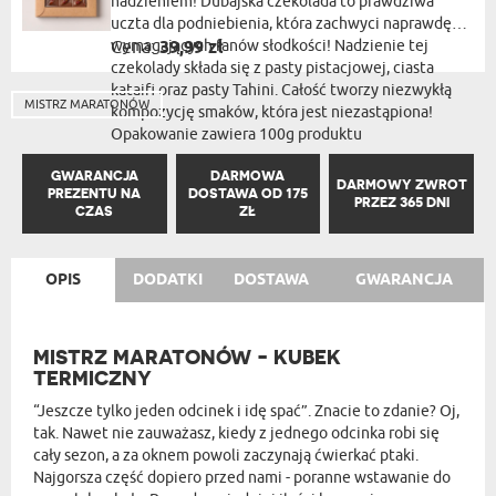
nadzieniem! Dubajska czekolada to prawdziwa
uczta dla podniebienia, która zachwyci naprawdę
wymagających fanów słodkości! Nadzienie tej
Cena:
39,99 zł
czekolady składa się z pasty pistacjowej, ciasta
kataifi oraz pasty Tahini. Całość tworzy niezwykłą
MISTRZ MARATONÓW
kompozycję smaków, która jest niezastąpiona!
Opakowanie zawiera 100g produktu
GWARANCJA
DARMOWA
DARMOWY ZWROT
PREZENTU NA
DOSTAWA OD 175
PRZEZ 365 DNI
CZAS
ZŁ
OPIS
DODATKI
DOSTAWA
GWARANCJA
MISTRZ MARATONÓW - KUBEK
TERMICZNY
“Jeszcze tylko jeden odcinek i idę spać”. Znacie to zdanie? Oj,
tak. Nawet nie zauważasz, kiedy z jednego odcinka robi się
cały sezon, a za oknem powoli zaczynają ćwierkać ptaki.
Najgorsza część dopiero przed nami - poranne wstawanie do