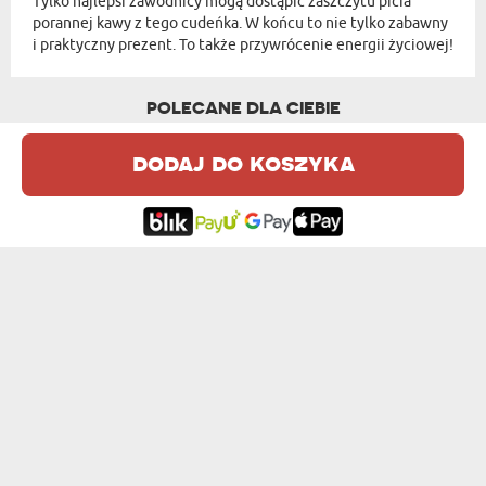
Tylko najlepsi zawodnicy mogą dostąpić zaszczytu picia
porannej kawy z tego cudeńka. W końcu to nie tylko zabawny
i praktyczny prezent. To także przywrócenie energii życiowej!
POLECANE DLA CIEBIE
dodaj do koszyka
INICJAŁ IMIĘ - KUBEK TERMICZNY
TWOJE IMIĘ - KUBEK TERMICZNY
94,99 zł
94,99 zł