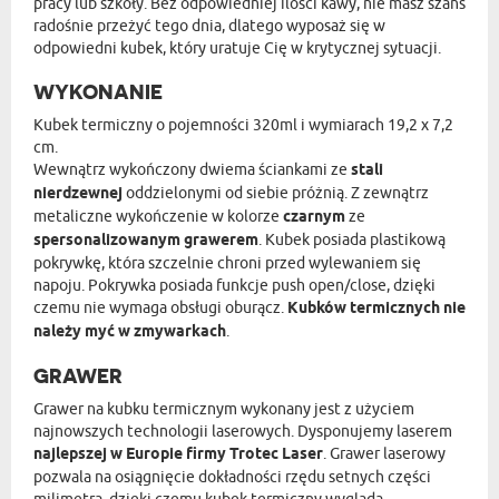
pracy lub szkoły. Bez odpowiedniej ilości kawy, nie masz szans
radośnie przeżyć tego dnia, dlatego wyposaż się w
odpowiedni kubek, który uratuje Cię w krytycznej sytuacji.
WYKONANIE
Kubek termiczny o pojemności 320ml i wymiarach 19,2 x 7,2
cm.
Wewnątrz wykończony dwiema ściankami ze
stali
nierdzewnej
oddzielonymi od siebie próżnią. Z zewnątrz
metaliczne wykończenie w kolorze
czarnym
ze
spersonalizowanym grawerem
. Kubek posiada plastikową
pokrywkę, która szczelnie chroni przed wylewaniem się
napoju. Pokrywka posiada funkcje push open/close, dzięki
czemu nie wymaga obsługi oburącz.
Kubków termicznych nie
należy myć w zmywarkach
.
GRAWER
Grawer na kubku termicznym wykonany jest z użyciem
najnowszych technologii laserowych. Dysponujemy laserem
najlepszej w Europie firmy Trotec Laser
. Grawer laserowy
pozwala na osiągnięcie dokładności rzędu setnych części