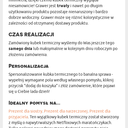
milimetra, dzięki czemu kubek termiczny wygląda
niesamowicie! Grawer jest
trwały
i nawet po długim
użytkowaniu produktu pozostaje nienaruszony i bardzo
dobrze widoczny. Grawer może się różnić kolorystycznie w
zależności od otrzymanej dostawy produktu.
CZAS REALIZACJI
Zamówiony kubek termiczny wyślemy do Was jeszcze tego
samego dnia
lub maksymalnie w kolejnym dniu roboczym po
złożeniu zamówienia.
Personalizacja
Spersonalizowanie kubka termicznego to banalna sprawa -
wypełnij wymagane pola według własnego pomysłu, kliknij
przycisk "dodaj do koszyka" i złóż zamówienie, które pojawi
się u Ciebie lada dzień!
Idealny pomysł na…
Prezent dla siostry
.
Prezent dla narzeczonej
.
Prezent dla
przyjaciela
. Ten wyjątkowy kubek termiczny został stworzony
z myślą o najwytrwalszych Netflixowych maratończykach.