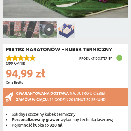
MISTRZ MARATONÓW - KUBEK TERMICZNY
PRODUKT DOSTĘPNY
(399 OPINII)
94,99 zł
Cena Brutto
GWARANTOWANA DOSTAWA NA:
JUTRO U CIEBIE!
ZAMÓW W CIĄGU:
12 GODZIN 20 MINUT 29 SEKUND
Solidny i szczelny kubek termiczny.
Personalizowany grawer
wykonany techniką laserową.
Pojemność kubka to
320 ml
.