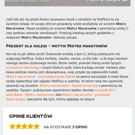
Dostawa na wtorek u Ciebie
Jeśli tak jak my jesteś fanem zarywania nocek z serialami na Netflixie to się
świetnie składa. W swojej ofercie posiadamy wiele produktów ze wzorem
Mistrz
Maratonów
. Nasze produkty ze wzorem
Mistrz Maratonów
z pewnością umilą Ci
czas podczas seansów serialowych. Przejrzyj katalog naszych gadżetów z
motywem
Mistrz Maratonów
i dokonaj zakupu.
Prezent dla kolegi - motyw Mistrz maratonów
Nie ma to jak dobry serial! Doskonale wiedzą o tym Ci, którzy praktycznie nie
wyłączają Netflixa. Dobra herbata, ciastko, owoce, co kto lubi - a do tego maraton
nowego sezonu ulubionego serialu. Brzmi nieźle, prawda! Mamy wiele fajnych
prezentów dla kolegi
i innych bliskich osób, które kochają seriale. Herbata albo
kawa podczas seansu jest obowiązkowa, więc przyda się odpowiedni kubek.
Mistrz maratonów - personalizowany kubek
na pewno się przyda! A może bliska
osoba najbardziej lubi oglądać Netflixa w podróży. W takim razie ten upominek
sprawdzi się świetnie.
Mistrz maratonów - kubek termiczny
z pewnością się
spodoba. Fajnym i praktycznym upominkiem będzie również
notatnik A5 z
nadrukiem - Mistrz maratonów
albo
Mistrz maratonów - poduszka
dekoracyjna
. Specjalnie dla tych, którzy oglądają na leżąco!
OPINIE KLIENTÓW
NA PODSTAWIE
5 OPINII