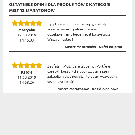
OSTATNIE 5 OPINII DLA PRODUKTÓW Z KATEGORII
MISTRZ MARATONÓW:
Były to kolejne moje zakupy, zostały
zrealizowane zgodnie z moimi
Martynka
oczekiwaniami, będę nadal korzystać z
12.03.2019
Waszych usług !
14:15:03
Mistrz maratonów - Kufel na piwo
Zaufałam MGD parę lat temu. Portfele,
torebki, koszulki,fartuchy... tym razem
Karola
zakupiłam dwa nosidła. Polecam wszystkim,
11.03.2019
wspaniała jakość.
14:58:26
Mistrz maratonów - Nosidło na piwo ...
Super wykonanie, dostawa faktycznie 24h!
Polecam
Kinga
07.03.2019
11:46:41
Mistrz maratonów - notatnik A5 z nad...