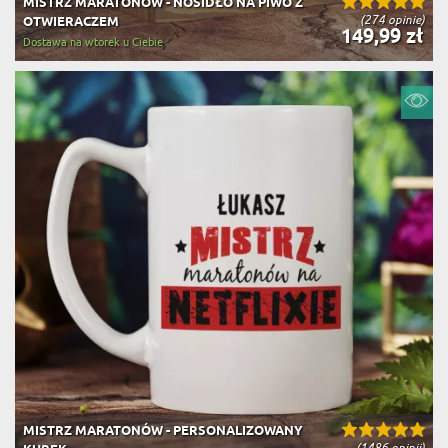
MISTRZ MARATONÓW - NOSIDŁO NA PIWO Z
(274 opinie)
OTWIERACZEM
149,99 zł
Dostawa na wtorek u Ciebie
MISTRZ MARATONÓW - PERSONALIZOWANY
(1486 opinii)