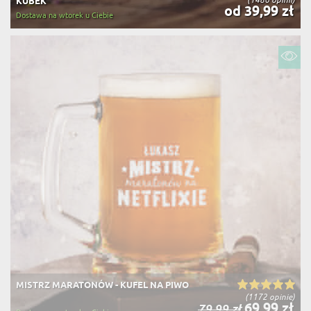
KUBEK
od 39,99 zł
Dostawa na wtorek u Ciebie
MISTRZ MARATONÓW - KUFEL NA PIWO
(1172 opinie)
69,99 zł
79,99 zł