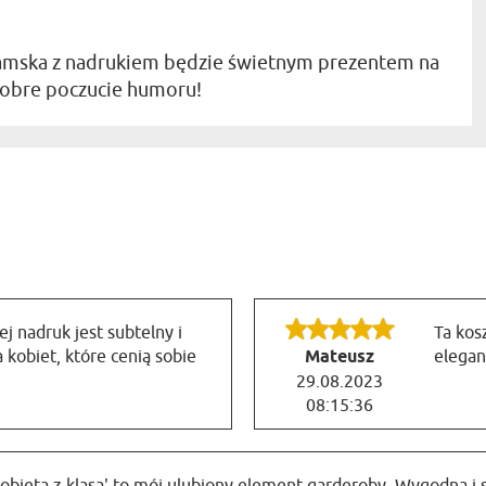
damska z nadrukiem będzie świetnym prezentem na
 dobre poczucie humoru!
j nadruk jest subtelny i
Ta kos
 kobiet, które cenią sobie
Mateusz
elegan
29.08.2023
08:15:36
obieta z klasą' to mój ulubiony element garderoby. Wygodna i st