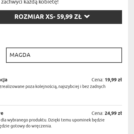
 zachwyci każdą kobietę!
NIKA
YSTY
RZ
ROZMIAR XS
- 59,99 ZŁ
WCA
:
KA
ZA
ISIA
:
acja
Cena:
19,99 zł
realizowane poza kolejnością, najszybciej i bez żadnych
we
Cena:
24,99 zł
 dla wybranego produktu. Dzięki temu upominek będzie
będzie gotowy do wręczenia.