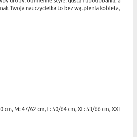
 typy urody, odmienne style, gusta i upodobania, a
dnak Twoja nauczycielka to bez wątpienia kobieta,
0 cm, M: 47/62 cm, L: 50/64 cm, XL: 53/66 cm, XXL