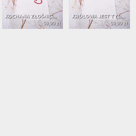
KOCHANA ZŁOŚNICA - KOSZULKA DAMSKA ...
KRÓLOWA JEST TYLKO JEDNA - KOSZULKA...
59,99 zł
59,99 zł