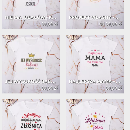
NIE MA IDEAŁÓW - KOSZULKA DLA DZIEW...
PROJEKT WŁASNY - KOSZULKA DAMSKA Z ...
59,99 zł
od 59,99 zł
JEJ WYSOKOŚĆ BABCIA - KOSZULKA DAMS...
NAJLEPSZA MAMA - KOSZULKA DAMSKA Z ...
59,99 zł
59,99 zł