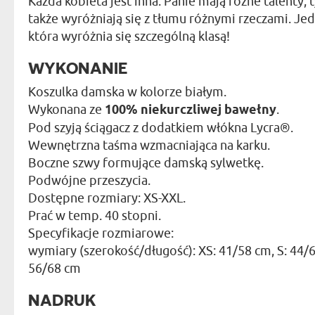
Każda kobieta jest inna. Panie mają różne talenty,
także wyróżniają się z tłumu różnymi rzeczami. Je
która wyróżnia się szczególną klasą!
WYKONANIE
Koszulka damska w kolorze białym.
Wykonana ze
100% niekurczliwej bawełny
.
Pod szyją ściągacz z dodatkiem włókna Lycra®.
Wewnętrzna taśma wzmacniająca na karku.
Boczne szwy formujące damską sylwetkę.
Podwójne przeszycia.
Dostępne rozmiary: XS-XXL.
Prać w temp. 40 stopni.
Specyfikacje rozmiarowe:
wymiary (szerokość/długość): XS: 41/58 cm, S: 44/6
56/68 cm
NADRUK