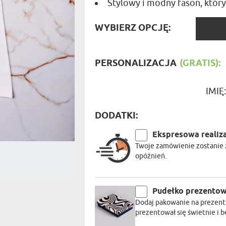
Stylowy i modny fason, który
PODRÓŻ
SZKLANKI DO WHISKY
BESTSELLER
ROWERZ
Y SPOŻYWCZE
PREZENT DLA
FIRM
WYBIE
SENIORA
WYBIERZ OPCJĘ:
SPORTO
OPCJĘ
ER PREZENTU
STRAŻA
SZEFA
WĘDKAR
PERSONALIZACJA
(GRATIS):
ŻARTOWN
IMIĘ
DODATKI:
Ekspresowa realiz
Twoje zamówienie zostanie z
opóźnień.
Pudełko prezento
Dodaj pakowanie na prezent
prezentował się świetnie i 