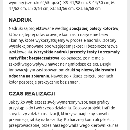
wymiary (szerokość/długość): XS: 41/58 cm, S: 44/60 cm, M:
47/62 cm, L: 50/64 cm, XL: 53/66 cm, XXL 56/68 cm
NADRUK
Nadruki są projektowane według
specjalnej palety kolorów
,
która najlepiej odwzorowuje kontrast i nasycenie barw.
Tkaniny, które wykorzystujemy w procesie nadruku, zostały
wyselekcjonowane pod względem jakości i bezpieczeństwa
użytkowania.
Wszystkie nadruki przeszły testy i otrzymały
certyfikat bezpieczeństwa
, co oznacza, że nie mają
szkodliwego wpływu nawet na najmłodsze dzieci. Dzięki
innowacyjnym zastosowaniom
druki są niezwykle trwałe i
odporne na spieranie
. Nawet po kilkudziesięciu praniach
kolor pozostaje praktycznie bez zmian.
CZAS REALIZACJI
Jak tylko wybierzesz swój wymarzony wzór, nasi graficy
przystąpią do twórczego działania. Gotowy projekt trafi do
spryciarzy z działu realizacji, którzy w magiczny sposób
przeniosą grafikę na koszulkę. Po bacznej kontroli jakości,
przeprowadzonej przez naszego wnikliwego kierownika, nasi