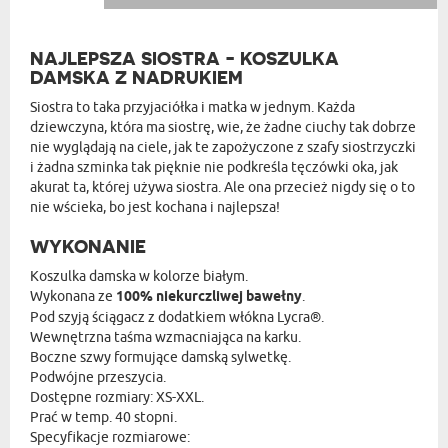
NAJLEPSZA SIOSTRA - KOSZULKA
DAMSKA Z NADRUKIEM
Siostra to taka przyjaciółka i matka w jednym. Każda
dziewczyna, która ma siostrę, wie, że żadne ciuchy tak dobrze
nie wyglądają na ciele, jak te zapożyczone z szafy siostrzyczki
i żadna szminka tak pięknie nie podkreśla tęczówki oka, jak
akurat ta, której używa siostra. Ale ona przecież nigdy się o to
nie wścieka, bo jest kochana i najlepsza!
WYKONANIE
Koszulka damska w kolorze białym.
Wykonana ze
100% niekurczliwej bawełny
.
Pod szyją ściągacz z dodatkiem włókna Lycra®.
Wewnętrzna taśma wzmacniająca na karku.
Boczne szwy formujące damską sylwetkę.
Podwójne przeszycia.
Dostępne rozmiary: XS-XXL.
Prać w temp. 40 stopni.
Specyfikacje rozmiarowe: