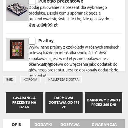
Pudełko prezentowe
Dodaj pakowanie na prezent dla wybranego
produktu. Dzięki temu upominek będzie
prezentował się świetnie i będzie gotowy do
wręczenia.
Cena:
24,99 zł
Praliny
Wykwintne praliny z czekolady w różnych smakach
ucieszą każdego miłośnika słodkości. Całość
zapakowana jest w estetyczne opakowanie z
okienkiem, gotowe do wręczenia jako dodatek do
Cena:
49,99 zł
głównego prezentu. Jest to doskonały dodatek do
prezentu!
IMIĘ
KORONA
NAJLEPSZA SIOSTRA
GWARANCJA
DARMOWA
DARMOWY ZWROT
PREZENTU NA
DOSTAWA OD 175
PRZEZ 365 DNI
CZAS
ZŁ
OPIS
DODATKI
DOSTAWA
GWARANCJA