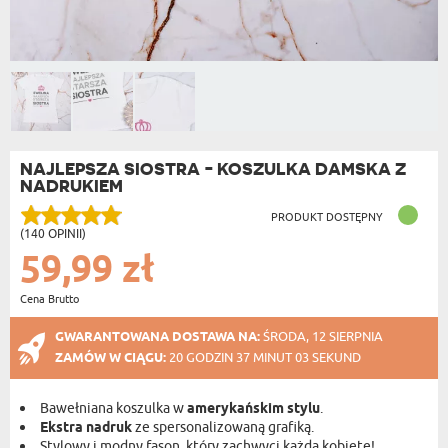
NAJLEPSZA SIOSTRA - KOSZULKA DAMSKA Z
NADRUKIEM
PRODUKT DOSTĘPNY
(140 OPINII)
59,99 zł
Cena Brutto
GWARANTOWANA DOSTAWA NA:
ŚRODA, 12 SIERPNIA
ZAMÓW W CIĄGU:
20 GODZIN 37 MINUT 03 SEKUND
Bawełniana koszulka w
amerykańskim stylu
.
Ekstra nadruk
ze spersonalizowaną grafiką.
Stylowy i modny fason, który zachwyci każdą kobietę!