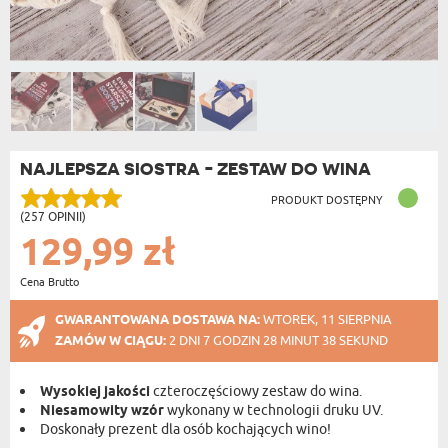
NAJLEPSZA SIOSTRA - ZESTAW DO WINA
PRODUKT DOSTĘPNY
(257 OPINII)
129,99 zł
Cena Brutto
GWARANTOWANA DOSTAWA NA:
WTOREK, 11 SIERPNIA
ZAMÓW W CIĄGU:
2 DNI 7 GODZIN 28 MINUT 38 SEKUND
Wysokiej jakości
czteroczęściowy zestaw do wina.
Niesamowity wzór
wykonany w technologii druku UV.
Doskonały prezent dla osób kochających wino!