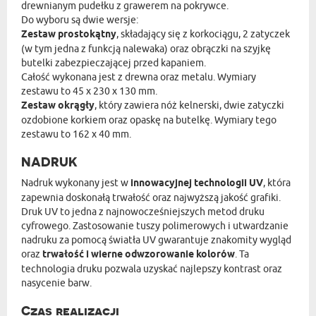
drewnianym pudełku z grawerem na pokrywce.
Do wyboru są dwie wersje:
Zestaw prostokątny
, składający się z korkociągu, 2 zatyczek
(w tym jedna z funkcją nalewaka) oraz obrączki na szyjkę
butelki zabezpieczającej przed kapaniem.
Całość wykonana jest z drewna oraz metalu. Wymiary
zestawu to 45 x 230 x 130 mm.
Zestaw okrągły
, który zawiera nóż kelnerski, dwie zatyczki
ozdobione korkiem oraz opaskę na butelkę. Wymiary tego
zestawu to 162 x 40 mm.
NADRUK
Nadruk wykonany jest w
innowacyjnej technologii UV
, która
zapewnia doskonałą trwałość oraz najwyższą jakość grafiki.
Druk UV to jedna z najnowocześniejszych metod druku
cyfrowego. Zastosowanie tuszy polimerowych i utwardzanie
nadruku za pomocą światła UV gwarantuje znakomity wygląd
oraz
trwałość i wierne odwzorowanie kolorów
. Ta
technologia druku pozwala uzyskać najlepszy kontrast oraz
nasycenie barw.
Czas realizacji