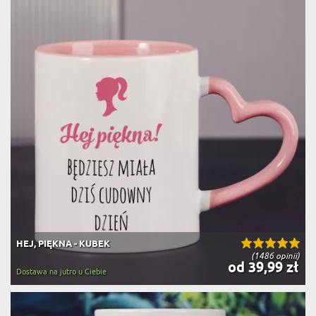
HEJ, PIĘKNA - KUBEK
(1486 opinii)
od 39,99 zł
Dostawa na jutro u Ciebie