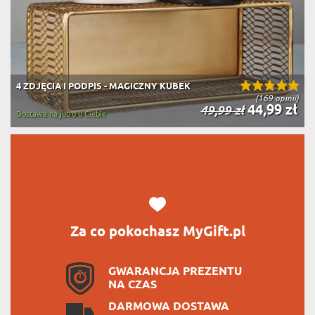
4 ZDJĘCIA I PODPIS - MAGICZNY KUBEK
(169 opinii)
44,99 zł
49,99 zł
Dostawa na jutro u Ciebie
Za co pokochasz MyGift.pl
GWARANCJA PREZENTU
NA CZAS
DARMOWA DOSTAWA