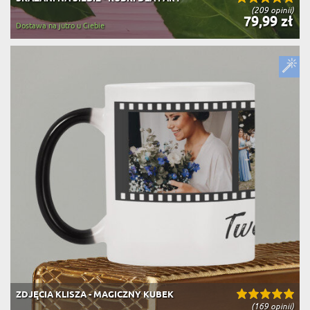
(209 opinii)
79,99 zł
Dostawa na jutro u Ciebie
ZDJĘCIA KLISZA - MAGICZNY KUBEK
(169 opinii)