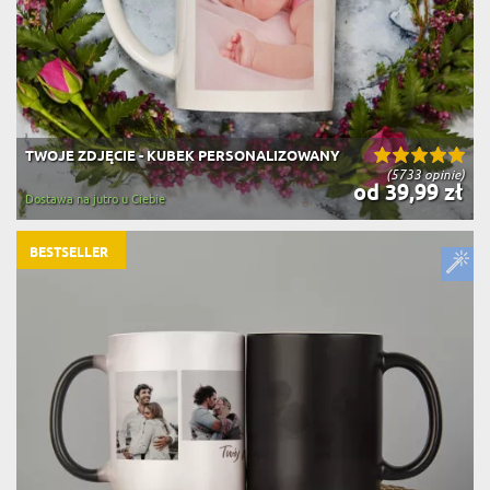
TWOJE ZDJĘCIE - KUBEK PERSONALIZOWANY
(5733 opinie)
od 39,99 zł
Dostawa na jutro u Ciebie
BESTSELLER