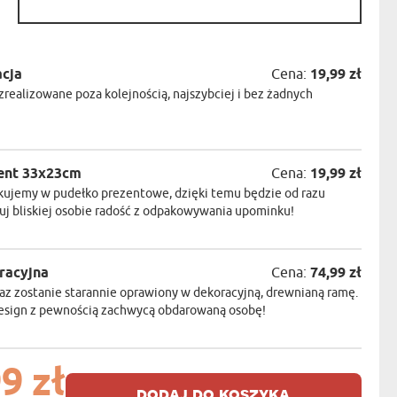
acja
Cena:
19,99 zł
realizowane poza kolejnością, najszybciej i bez żadnych
ent 33x23cm
Cena:
19,99 zł
kujemy w pudełko prezentowe, dzięki temu będzie od razu
j bliskiej osobie radość z odpakowywania upominku!
racyjna
Cena:
74,99 zł
z zostanie starannie oprawiony w dekoracyjną, drewnianą ramę.
design z pewnością zachwycą obdarowaną osobę!
9 zł
dodaj do koszyka