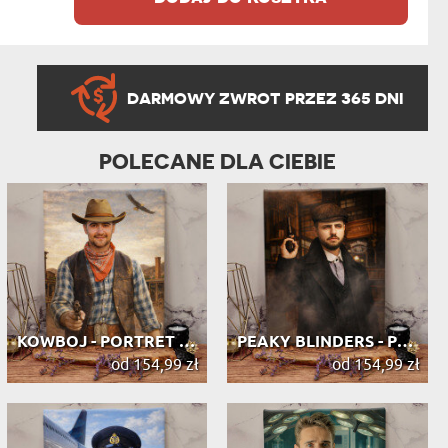
DARMOWY ZWROT PRZEZ 365 DNI
POLECANE DLA CIEBIE
KOWBOJ - PORTRET MARZEŃ
PEAKY BLINDERS - PORTRET MARZEŃ
od 154,99 zł
od 154,99 zł