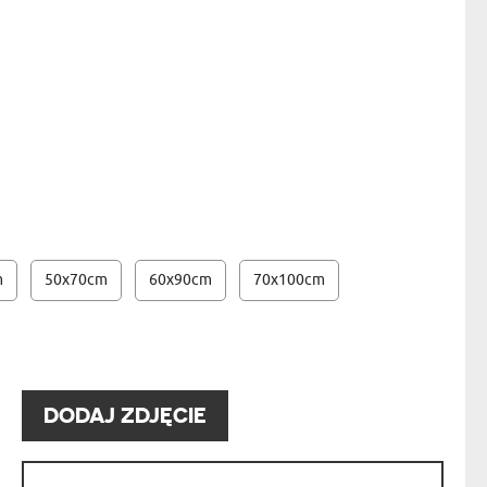
NIKA
YSTY
OBRAZ NA PŁÓTNIE - 20X30 CM
- 154,99 ZŁ
WCA
KA
ZA
ISIA
m
50x70cm
60x90cm
70x100cm
:
DODAJ ZDJĘCIE
: