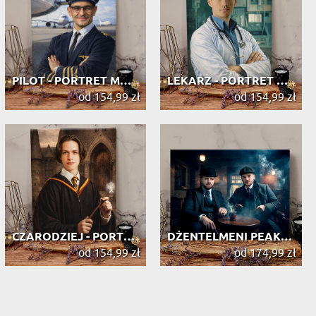
PILOT - PORTRET MARZEŃ
LEKARZ - PORTRET MARZEŃ
od 154,99 zł
od 154,99 zł
CZARODZIEJ - PORTRET MARZEŃ
DŻENTELMENI PEAKY BLINDERS - PORTRE...
od 154,99 zł
od 174,99 zł