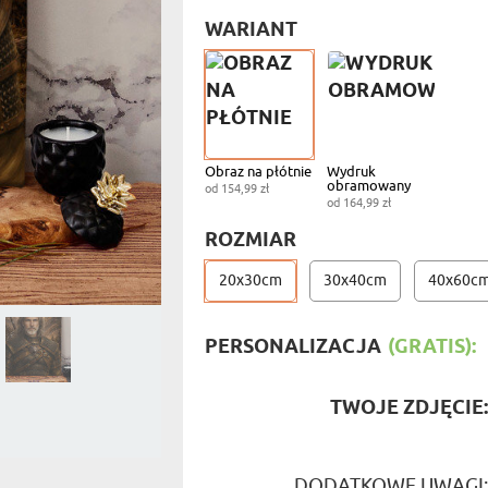
PODRÓŻ
SZKLANKI DO WHISKY
BESTSELLER
WARIANT
ROWERZ
Y SPOŻYWCZE
PREZENT DLA
FIRM
SENIORA
SPORTO
ER PREZENTU
STRAŻA
SZEFA
WĘDKAR
ŻARTOWN
Obraz na płótnie
Wydruk
obramowany
od 154,99 zł
od 164,99 zł
ROZMIAR
20x30cm
30x40cm
40x60c
PERSONALIZACJA
(GRATIS):
TWOJE ZDJĘCIE
DODATKOWE UWAGI