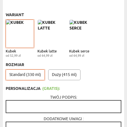
KUBEK STANDARDOWY
- 52,99 ZŁ
WARIANT
Kubek
Kubek latte
Kubek serce
od 52,99 zł
od 64,99 zł
od 64,99 zł
ROZMIAR
Standard (330 ml)
Duży (415 ml)
PERSONALIZACJA
(GRATIS):
TWÓJ PODPIS:
DODATKOWE UWAGI :