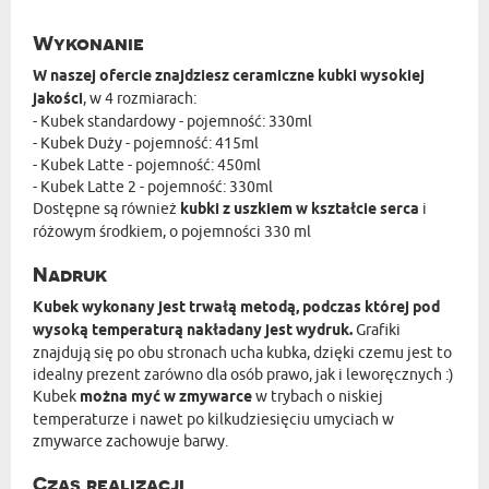
Wykonanie
W naszej ofercie znajdziesz ceramiczne kubki wysokiej
jakości
, w 4 rozmiarach:
- Kubek standardowy - pojemność: 330ml
- Kubek Duży - pojemność: 415ml
- Kubek Latte - pojemność: 450ml
- Kubek Latte 2 - pojemność: 330ml
Dostępne są również
kubki z uszkiem w kształcie serca
i
różowym środkiem, o pojemności 330 ml
Nadruk
Kubek wykonany jest trwałą metodą, podczas której pod
wysoką temperaturą nakładany jest wydruk.
Grafiki
znajdują się po obu stronach ucha kubka, dzięki czemu jest to
idealny prezent zarówno dla osób prawo, jak i leworęcznych :)
Kubek
można myć w zmywarce
w trybach o niskiej
temperaturze i nawet po kilkudziesięciu umyciach w
zmywarce zachowuje barwy.
Czas realizacji