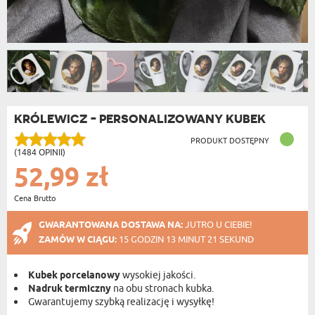
KRÓLEWICZ - PERSONALIZOWANY KUBEK
PRODUKT DOSTĘPNY
(1484 OPINII)
52,99 zł
Cena Brutto
GWARANTOWANA DOSTAWA NA:
JUTRO U CIEBIE!
ZAMÓW W CIĄGU:
15 GODZIN 13 MINUT 20 SEKUND
Kubek porcelanowy
wysokiej jakości.
Nadruk termiczny
na obu stronach kubka.
Gwarantujemy szybką realizację i wysyłkę!