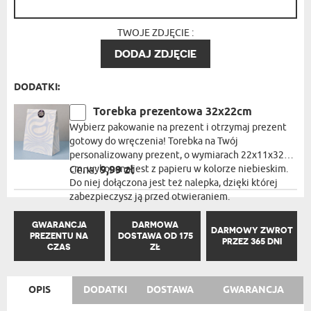
TWOJE ZDJĘCIE :
DODAJ ZDJĘCIE
DODATKI:
Torebka prezentowa 32x22cm
Wybierz pakowanie na prezent i otrzymaj prezent
gotowy do wręczenia! Torebka na Twój
personalizowany prezent, o wymiarach 22x11x32
cm, wykonana jest z papieru w kolorze niebieskim.
Cena:
9,99 zł
Do niej dołączona jest też nalepka, dzięki której
zabezpieczysz ją przed otwieraniem.
GWARANCJA
DARMOWA
DARMOWY ZWROT
PREZENTU NA
DOSTAWA OD 175
PRZEZ 365 DNI
CZAS
ZŁ
OPIS
DODATKI
DOSTAWA
GWARANCJA