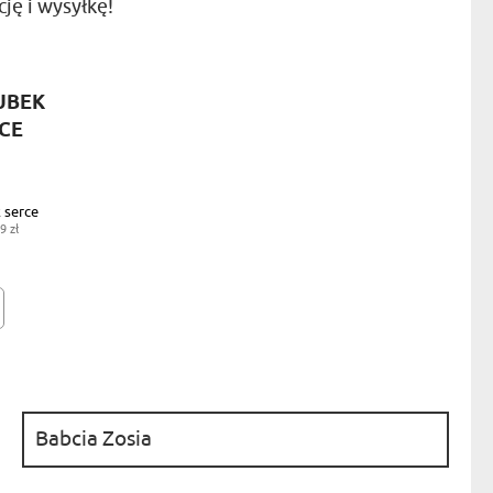
ję i wysyłkę!
NIKA
YSTY
WCA
KUBEK STANDARDOWY
- 39,99 ZŁ
KA
ZA
ISIA
 serce
9 zł
: