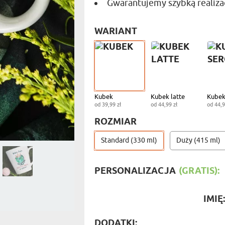
Gwarantujemy szybką realizac
PODRÓŻ
SZKLANKI DO PIWA
ROWERZ
Y SPOŻYWCZE
PREZENT DLA
FIRM
SENIORA
WARIANT
SPORTO
ER PREZENTU
STRAŻA
SZEFA
WĘDKAR
ŻARTOWN
Kubek
Kubek latte
Kubek
od 39,99 zł
od 44,99 zł
od 44,9
ROZMIAR
Standard (330 ml)
Duży (415 ml)
PERSONALIZACJA
(GRATIS):
IMIĘ
DODATKI: