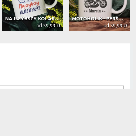
NAJSZYBSZY KOLARZ W MIEŚCIE - KUBEK
MOTOHOLIK - PERSONALIZOWANY KUBEK
od 39,99 zł
od 39,99 zł
estem ogromnie zadowolona. Błyskawiczna dostawa,
iękny kubek a sama paczka tak dobrze zabezpieczona,
 było szans żeby coś się stało zawartości. Będę polecać
mu :D
Moje serduszko - Personalizowany Kubek