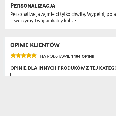
Personalizacja
Personalizacja zajmie ci tylko chwilę. Wypełnij pol
stworzymy Twój unikalny kubek.
OPINIE KLIENTÓW
NA PODSTAWIE
1484 OPINII
OPINIE DLA INNYCH PRODUKÓW Z TEJ KATEGO
Jakość wykonania profesjonal
Artur z Torunia
emaailowy idealny, zmiany w
od ręki i przesyłka na drugi dzień
20.11.2023
wspaniali, pracownicy wasi zasług
01:53:32
wszystko godnie i z pełnym zaan
Czy zosta