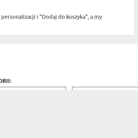
a personalizacji i "Dodaj do koszyka", a my
RII:
na. Kontakt telefoniczny i
J
 projekcie uwzględnione
POLECAM
p
 była u mnie. Jesteście
że nie
16.02.2022
ują na premie bo robią
każde
09:52:09
gażowaniem.
niesz moją matką chrzestn...