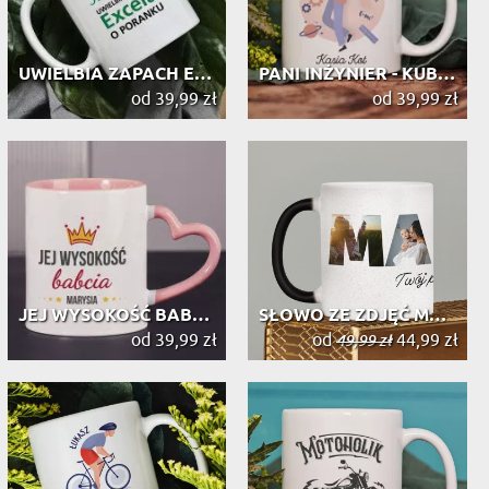
UWIELBIA ZAPACH EXCELA - PERSONALIZ...
PANI INŻYNIER - KUBEK PERSONALIZOWANY
od 39,99 zł
od 39,99 zł
JEJ WYSOKOŚĆ BABCIA - PERSONALIZOWA...
SŁOWO ZE ZDJĘĆ MAMA - MAGICZNY KUBEK
od 39,99 zł
od
44,99 zł
49,99 zł