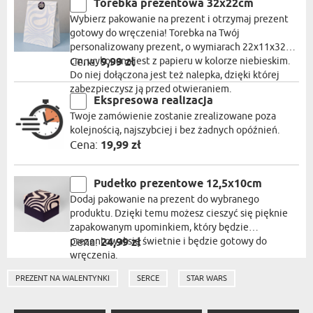
Torebka prezentowa 32x22cm
Wybierz pakowanie na prezent i otrzymaj prezent
gotowy do wręczenia! Torebka na Twój
personalizowany prezent, o wymiarach 22x11x32
cm, wykonana jest z papieru w kolorze niebieskim.
Cena:
9,99 zł
Do niej dołączona jest też nalepka, dzięki której
zabezpieczysz ją przed otwieraniem.
Ekspresowa realizacja
Twoje zamówienie zostanie zrealizowane poza
kolejnością, najszybciej i bez żadnych opóźnień.
Cena:
19,99 zł
Pudełko prezentowe 12,5x10cm
Dodaj pakowanie na prezent do wybranego
produktu. Dzięki temu możesz cieszyć się pięknie
zapakowanym upominkiem, który będzie
prezentował się świetnie i będzie gotowy do
Cena:
24,99 zł
wręczenia.
PREZENT NA WALENTYNKI
SERCE
STAR WARS