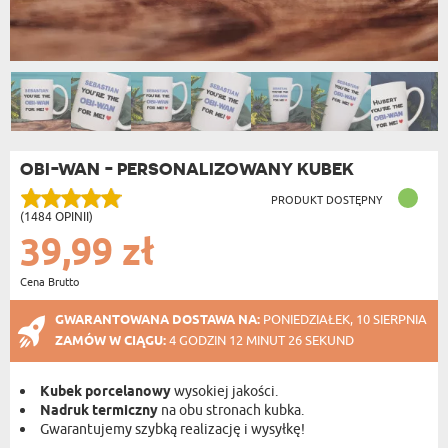
OBI-WAN - PERSONALIZOWANY KUBEK
PRODUKT DOSTĘPNY
(1484 OPINII)
39,99 zł
Cena Brutto
GWARANTOWANA DOSTAWA NA:
PONIEDZIAŁEK, 10 SIERPNIA
ZAMÓW W CIĄGU:
4 GODZIN 12 MINUT 26 SEKUND
Kubek porcelanowy
wysokiej jakości.
Nadruk termiczny
na obu stronach kubka.
Gwarantujemy szybką realizację i wysyłkę!