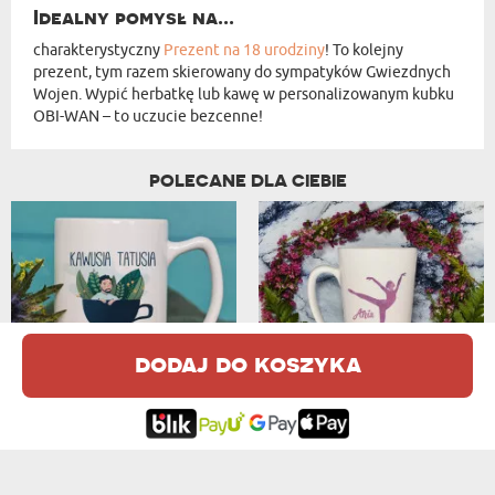
Idealny pomysł na...
charakterystyczny
Prezent na 18 urodziny
! To kolejny
prezent, tym razem skierowany do sympatyków Gwiezdnych
Wojen. Wypić herbatkę lub kawę w personalizowanym kubku
OBI-WAN – to uczucie bezcenne!
POLECANE DLA CIEBIE
dodaj do koszyka
KAWUSIA TATUSIA - KUBEK PERSONALIZO...
TANCERKA - PERSONALIZOWANY KUBEK
od 39,99 zł
od 39,99 zł