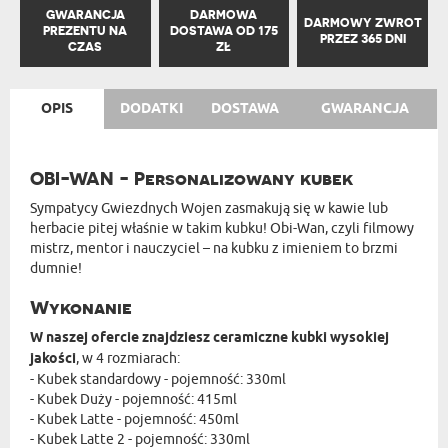
GWARANCJA
DARMOWA
DARMOWY ZWROT
PREZENTU NA
DOSTAWA OD 175
PRZEZ 365 DNI
CZAS
ZŁ
OPIS
DODATKI
DOSTAWA
GWARANCJA
OBI-WAN - Personalizowany kubek
Sympatycy Gwiezdnych Wojen zasmakują się w kawie lub
herbacie pitej właśnie w takim kubku! Obi-Wan, czyli filmowy
mistrz, mentor i nauczyciel – na kubku z imieniem to brzmi
dumnie!
Wykonanie
W naszej ofercie znajdziesz ceramiczne kubki wysokiej
jakości
, w 4 rozmiarach:
- Kubek standardowy - pojemność: 330ml
- Kubek Duży - pojemność: 415ml
- Kubek Latte - pojemność: 450ml
- Kubek Latte 2 - pojemność: 330ml