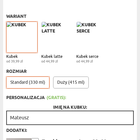
KUBEK STANDARDOWY
- 39,99 ZŁ
WARIANT
Kubek
Kubek latte
Kubek serce
od 39,99 zł
od 44,99 zł
od 44,99 zł
ROZMIAR
Standard (330 ml)
Duży (415 ml)
PERSONALIZACJA
(GRATIS):
IMIĘ NA KUBKU:
DODATKI: