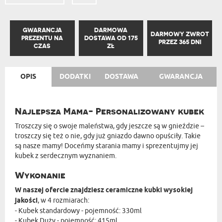
GWARANCJA
DARMOWA
DARMOWY ZWROT
PREZENTU NA
DOSTAWA OD 175
PRZEZ 365 DNI
CZAS
ZŁ
OPIS
DODATKI
DOSTAWA
GWARANCJA
Najlepsza Mama- Personalizowany kubek
Troszczy się o swoje maleństwa, gdy jeszcze są w gnieździe –
troszczy się też o nie, gdy już gniazdo dawno opuściły. Takie
są nasze mamy! Doceńmy starania mamy i sprezentujmy jej
kubek z serdecznym wyznaniem.
Wykonanie
W naszej ofercie znajdziesz ceramiczne kubki wysokiej
jakości
, w 4 rozmiarach:
- Kubek standardowy - pojemność: 330ml
- Kubek Duży - pojemność: 415ml