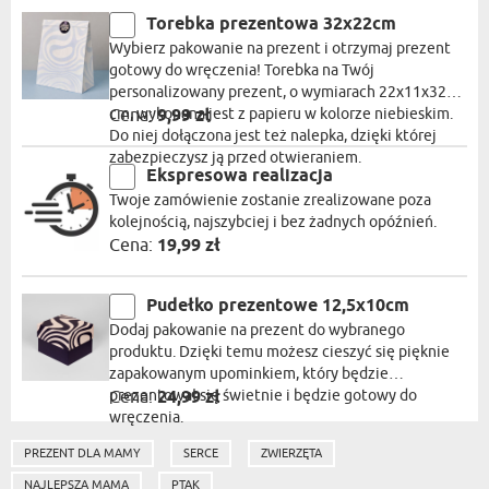
Torebka prezentowa 32x22cm
Wybierz pakowanie na prezent i otrzymaj prezent
gotowy do wręczenia! Torebka na Twój
personalizowany prezent, o wymiarach 22x11x32
cm, wykonana jest z papieru w kolorze niebieskim.
Cena:
9,99 zł
Do niej dołączona jest też nalepka, dzięki której
zabezpieczysz ją przed otwieraniem.
Ekspresowa realizacja
Twoje zamówienie zostanie zrealizowane poza
kolejnością, najszybciej i bez żadnych opóźnień.
Cena:
19,99 zł
Pudełko prezentowe 12,5x10cm
Dodaj pakowanie na prezent do wybranego
produktu. Dzięki temu możesz cieszyć się pięknie
zapakowanym upominkiem, który będzie
prezentował się świetnie i będzie gotowy do
Cena:
24,99 zł
wręczenia.
PREZENT DLA MAMY
SERCE
ZWIERZĘTA
NAJLEPSZA MAMA
PTAK