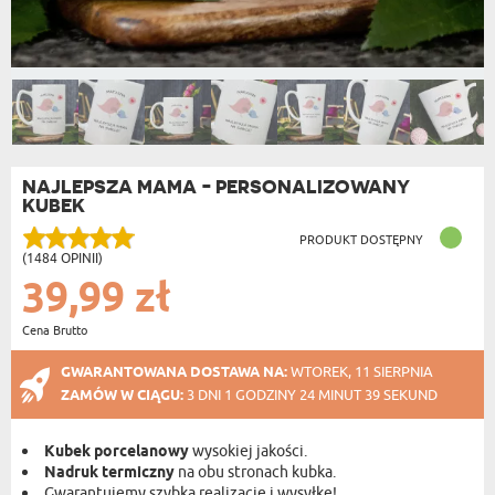
NAJLEPSZA MAMA - PERSONALIZOWANY
KUBEK
PRODUKT DOSTĘPNY
(1484 OPINII)
39,99 zł
Cena Brutto
GWARANTOWANA DOSTAWA NA:
WTOREK, 11 SIERPNIA
ZAMÓW W CIĄGU:
3 DNI 1 GODZINY 24 MINUT 38 SEKUND
Kubek porcelanowy
wysokiej jakości.
Nadruk termiczny
na obu stronach kubka.
Gwarantujemy szybką realizację i wysyłkę!